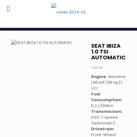
SEAT IBIZA
1.0 TSI
AUTOMATIC
Carros
Engine:
Gasoline
| 85 kW (116 hp) |
1.0 L
Fuel
Consumption:
5.2 L/100km
Transmission:
DSG 7-speed
(automatic)
Drivetrain:
Front-Wheel