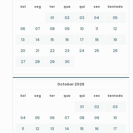
Sol
seg
ter
qua
qui
sex
Sentado
01
02
03
04
05
06
07
08
09
10
11
12
13
14
15
16
17
18
19
20
21
22
23
24
25
26
27
28
29
30
October 2026
Sol
seg
ter
qua
qui
sex
Sentado
01
02
03
04
05
06
07
08
09
10
11
12
13
14
15
16
17