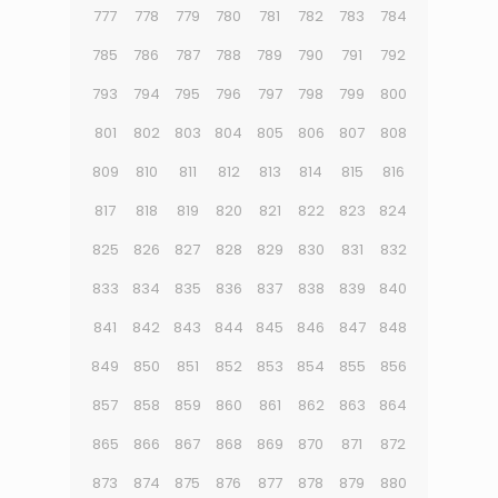
777
778
779
780
781
782
783
784
785
786
787
788
789
790
791
792
793
794
795
796
797
798
799
800
801
802
803
804
805
806
807
808
809
810
811
812
813
814
815
816
817
818
819
820
821
822
823
824
825
826
827
828
829
830
831
832
833
834
835
836
837
838
839
840
841
842
843
844
845
846
847
848
849
850
851
852
853
854
855
856
857
858
859
860
861
862
863
864
865
866
867
868
869
870
871
872
873
874
875
876
877
878
879
880