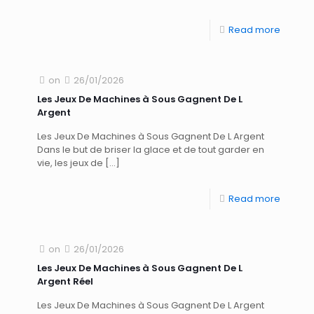
Read more
on
26/01/2026
Les Jeux De Machines à Sous Gagnent De L
Argent
Les Jeux De Machines à Sous Gagnent De L Argent
Dans le but de briser la glace et de tout garder en
vie, les jeux de
[…]
Read more
on
26/01/2026
Les Jeux De Machines à Sous Gagnent De L
Argent Réel
Les Jeux De Machines à Sous Gagnent De L Argent