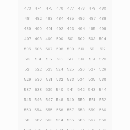
473
474
475
476
477
478
479
480
481
482
483
484
485
486
487
488
489
490
491
492
493
494
495
496
497
498
499
500
501
502
503
504
505
506
507
508
509
510
511
512
513
514
515
516
517
518
519
520
521
522
523
524
525
526
527
528
529
530
531
532
533
534
535
536
537
538
539
540
541
542
543
544
545
546
547
548
549
550
551
552
553
554
555
556
557
558
559
560
561
562
563
564
565
566
567
568