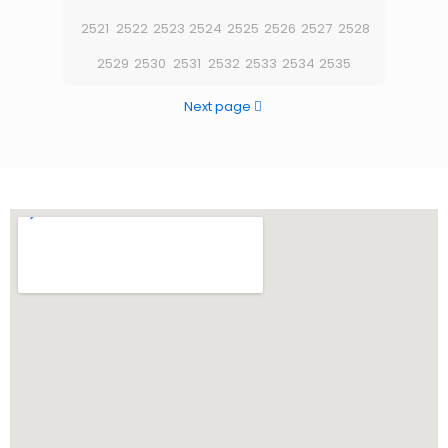
2521
2522
2523
2524
2525
2526
2527
2528
2529
2530
2531
2532
2533
2534
2535
Next page