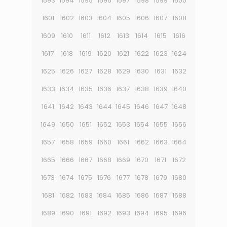
1593
1594
1595
1596
1597
1598
1599
1600
1601
1602
1603
1604
1605
1606
1607
1608
1609
1610
1611
1612
1613
1614
1615
1616
1617
1618
1619
1620
1621
1622
1623
1624
1625
1626
1627
1628
1629
1630
1631
1632
1633
1634
1635
1636
1637
1638
1639
1640
1641
1642
1643
1644
1645
1646
1647
1648
1649
1650
1651
1652
1653
1654
1655
1656
1657
1658
1659
1660
1661
1662
1663
1664
1665
1666
1667
1668
1669
1670
1671
1672
1673
1674
1675
1676
1677
1678
1679
1680
1681
1682
1683
1684
1685
1686
1687
1688
1689
1690
1691
1692
1693
1694
1695
1696