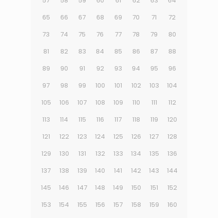
57
58
59
60
61
62
63
64
65
66
67
68
69
70
71
72
73
74
75
76
77
78
79
80
81
82
83
84
85
86
87
88
89
90
91
92
93
94
95
96
97
98
99
100
101
102
103
104
105
106
107
108
109
110
111
112
113
114
115
116
117
118
119
120
121
122
123
124
125
126
127
128
129
130
131
132
133
134
135
136
137
138
139
140
141
142
143
144
145
146
147
148
149
150
151
152
153
154
155
156
157
158
159
160