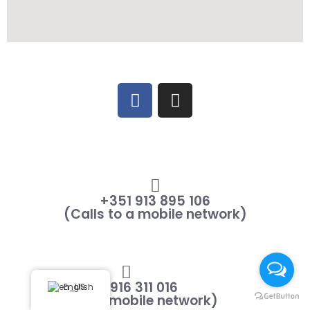
+351 913 895 106
(Calls to a mobile network)
+351 916 311 016
English
(Calls to a mobile network)