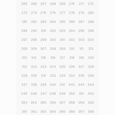
265
266
267
268
269
270
271
272
273
274
275
276
277
278
279
280
281
282
283
284
285
286
287
288
289
290
291
292
293
294
295
296
297
298
299
300
301
302
303
304
305
306
307
308
309
310
311
312
313
314
315
316
317
318
319
320
321
322
323
324
325
326
327
328
329
330
331
332
333
334
335
336
337
338
339
340
341
342
343
344
345
346
347
348
349
350
351
352
353
354
355
356
357
358
359
360
361
362
363
364
365
366
367
368