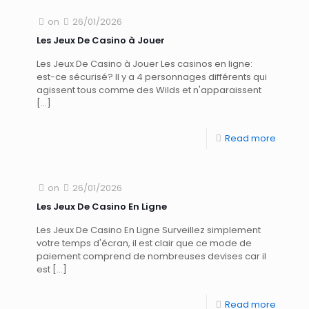
on
26/01/2026
Les Jeux De Casino à Jouer
Les Jeux De Casino à Jouer Les casinos en ligne:
est-ce sécurisé? Il y a 4 personnages différents qui
agissent tous comme des Wilds et n'apparaissent
[…]
Read more
on
26/01/2026
Les Jeux De Casino En Ligne
Les Jeux De Casino En Ligne Surveillez simplement
votre temps d'écran, il est clair que ce mode de
paiement comprend de nombreuses devises car il
est
[…]
Read more