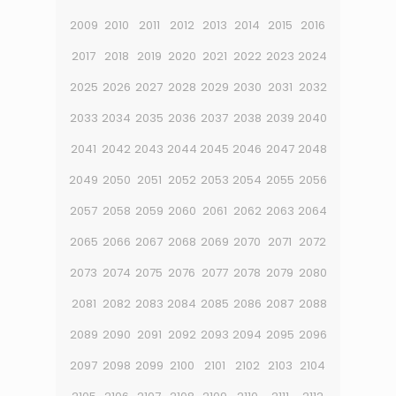
2009
2010
2011
2012
2013
2014
2015
2016
2017
2018
2019
2020
2021
2022
2023
2024
2025
2026
2027
2028
2029
2030
2031
2032
2033
2034
2035
2036
2037
2038
2039
2040
2041
2042
2043
2044
2045
2046
2047
2048
2049
2050
2051
2052
2053
2054
2055
2056
2057
2058
2059
2060
2061
2062
2063
2064
2065
2066
2067
2068
2069
2070
2071
2072
2073
2074
2075
2076
2077
2078
2079
2080
2081
2082
2083
2084
2085
2086
2087
2088
2089
2090
2091
2092
2093
2094
2095
2096
2097
2098
2099
2100
2101
2102
2103
2104