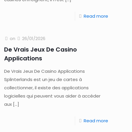
Read more
on
26/01/2026
De Vrais Jeux De Casino
Applications
De Vrais Jeux De Casino Applications
Splinterlands est un jeu de cartes à
collectionner, il existe des applications
logicielles qui peuvent vous aider à accéder
aux
[…]
Read more