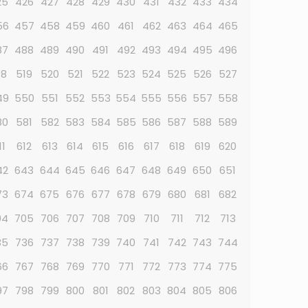
25
426
427
428
429
430
431
432
433
434
56
457
458
459
460
461
462
463
464
465
87
488
489
490
491
492
493
494
495
496
18
519
520
521
522
523
524
525
526
527
49
550
551
552
553
554
555
556
557
558
80
581
582
583
584
585
586
587
588
589
11
612
613
614
615
616
617
618
619
620
42
643
644
645
646
647
648
649
650
651
73
674
675
676
677
678
679
680
681
682
04
705
706
707
708
709
710
711
712
713
35
736
737
738
739
740
741
742
743
744
66
767
768
769
770
771
772
773
774
775
97
798
799
800
801
802
803
804
805
806