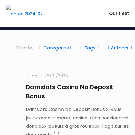
Our fleet
Filter by
Categories
Tags
Authors
on
26/01/2026
Damslots Casino No Deposit
Bonus
Damslots Casino No Deposit Bonus Si vous
jouez avec le même casino, elles conviennent
donc aux joueurs à gros rouleaux. Il agit sur les
deux points
[…]