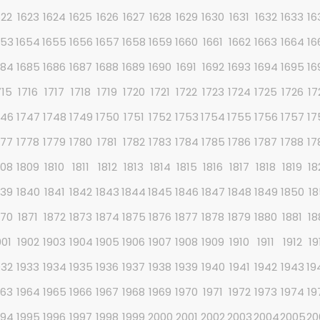
622
1623
1624
1625
1626
1627
1628
1629
1630
1631
1632
1633
16
653
1654
1655
1656
1657
1658
1659
1660
1661
1662
1663
1664
16
684
1685
1686
1687
1688
1689
1690
1691
1692
1693
1694
1695
16
715
1716
1717
1718
1719
1720
1721
1722
1723
1724
1725
1726
17
746
1747
1748
1749
1750
1751
1752
1753
1754
1755
1756
1757
17
777
1778
1779
1780
1781
1782
1783
1784
1785
1786
1787
1788
17
808
1809
1810
1811
1812
1813
1814
1815
1816
1817
1818
1819
18
839
1840
1841
1842
1843
1844
1845
1846
1847
1848
1849
1850
18
870
1871
1872
1873
1874
1875
1876
1877
1878
1879
1880
1881
18
901
1902
1903
1904
1905
1906
1907
1908
1909
1910
1911
1912
19
932
1933
1934
1935
1936
1937
1938
1939
1940
1941
1942
1943
19
963
1964
1965
1966
1967
1968
1969
1970
1971
1972
1973
1974
19
994
1995
1996
1997
1998
1999
2000
2001
2002
2003
2004
2005
20