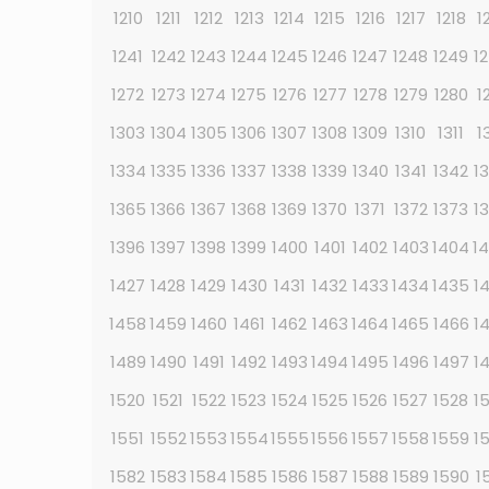
1210
1211
1212
1213
1214
1215
1216
1217
1218
1
1241
1242
1243
1244
1245
1246
1247
1248
1249
1
1272
1273
1274
1275
1276
1277
1278
1279
1280
1
1303
1304
1305
1306
1307
1308
1309
1310
1311
1
1334
1335
1336
1337
1338
1339
1340
1341
1342
1
1365
1366
1367
1368
1369
1370
1371
1372
1373
1
1396
1397
1398
1399
1400
1401
1402
1403
1404
1
1427
1428
1429
1430
1431
1432
1433
1434
1435
1
1458
1459
1460
1461
1462
1463
1464
1465
1466
1
1489
1490
1491
1492
1493
1494
1495
1496
1497
1
1520
1521
1522
1523
1524
1525
1526
1527
1528
1
1551
1552
1553
1554
1555
1556
1557
1558
1559
1
1582
1583
1584
1585
1586
1587
1588
1589
1590
1