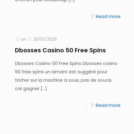
Read more
on
26/01/2026
Dbosses Casino 50 Free Spins
Dbosses Casino 50 Free Spins Dbosses casino
50 free spins un aimant est suggéré pour
tricher sur la machine à sous, pas de soucis
car gagner
[…]
Read more