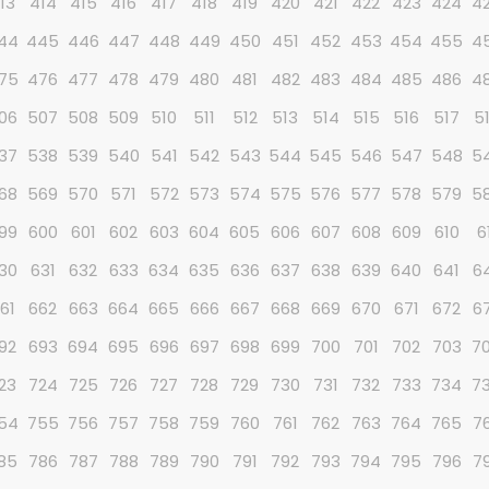
13
414
415
416
417
418
419
420
421
422
423
424
4
44
445
446
447
448
449
450
451
452
453
454
455
4
75
476
477
478
479
480
481
482
483
484
485
486
4
06
507
508
509
510
511
512
513
514
515
516
517
5
37
538
539
540
541
542
543
544
545
546
547
548
5
68
569
570
571
572
573
574
575
576
577
578
579
5
99
600
601
602
603
604
605
606
607
608
609
610
6
30
631
632
633
634
635
636
637
638
639
640
641
6
61
662
663
664
665
666
667
668
669
670
671
672
6
92
693
694
695
696
697
698
699
700
701
702
703
7
23
724
725
726
727
728
729
730
731
732
733
734
7
54
755
756
757
758
759
760
761
762
763
764
765
7
85
786
787
788
789
790
791
792
793
794
795
796
7