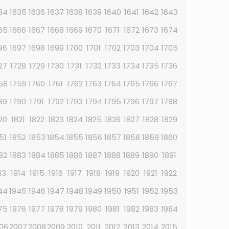
34
1635
1636
1637
1638
1639
1640
1641
1642
1643
65
1666
1667
1668
1669
1670
1671
1672
1673
1674
96
1697
1698
1699
1700
1701
1702
1703
1704
1705
27
1728
1729
1730
1731
1732
1733
1734
1735
1736
58
1759
1760
1761
1762
1763
1764
1765
1766
1767
89
1790
1791
1792
1793
1794
1795
1796
1797
1798
20
1821
1822
1823
1824
1825
1826
1827
1828
1829
51
1852
1853
1854
1855
1856
1857
1858
1859
1860
82
1883
1884
1885
1886
1887
1888
1889
1890
1891
13
1914
1915
1916
1917
1918
1919
1920
1921
1922
44
1945
1946
1947
1948
1949
1950
1951
1952
1953
75
1976
1977
1978
1979
1980
1981
1982
1983
1984
06
2007
2008
2009
2010
2011
2012
2013
2014
2015