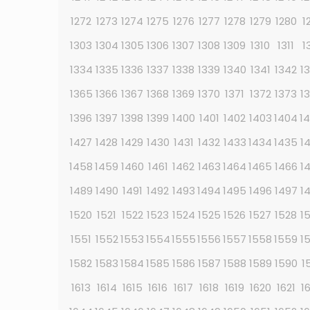
1272
1273
1274
1275
1276
1277
1278
1279
1280
1
1303
1304
1305
1306
1307
1308
1309
1310
1311
1
1334
1335
1336
1337
1338
1339
1340
1341
1342
1
1365
1366
1367
1368
1369
1370
1371
1372
1373
1
1396
1397
1398
1399
1400
1401
1402
1403
1404
1
1427
1428
1429
1430
1431
1432
1433
1434
1435
1
1458
1459
1460
1461
1462
1463
1464
1465
1466
1
1489
1490
1491
1492
1493
1494
1495
1496
1497
1
1520
1521
1522
1523
1524
1525
1526
1527
1528
1
1551
1552
1553
1554
1555
1556
1557
1558
1559
1
1582
1583
1584
1585
1586
1587
1588
1589
1590
1
1613
1614
1615
1616
1617
1618
1619
1620
1621
1