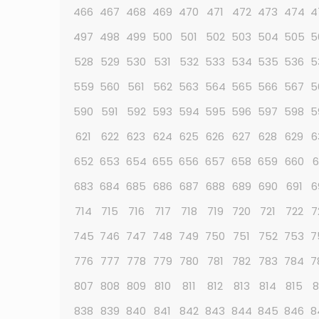
466
467
468
469
470
471
472
473
474
4
497
498
499
500
501
502
503
504
505
5
528
529
530
531
532
533
534
535
536
5
559
560
561
562
563
564
565
566
567
5
590
591
592
593
594
595
596
597
598
5
621
622
623
624
625
626
627
628
629
6
652
653
654
655
656
657
658
659
660
6
683
684
685
686
687
688
689
690
691
6
714
715
716
717
718
719
720
721
722
7
745
746
747
748
749
750
751
752
753
7
776
777
778
779
780
781
782
783
784
7
807
808
809
810
811
812
813
814
815
8
838
839
840
841
842
843
844
845
846
8