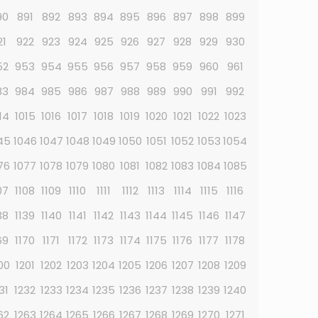
90
891
892
893
894
895
896
897
898
899
21
922
923
924
925
926
927
928
929
930
52
953
954
955
956
957
958
959
960
961
83
984
985
986
987
988
989
990
991
992
14
1015
1016
1017
1018
1019
1020
1021
1022
1023
45
1046
1047
1048
1049
1050
1051
1052
1053
1054
76
1077
1078
1079
1080
1081
1082
1083
1084
1085
07
1108
1109
1110
1111
1112
1113
1114
1115
1116
38
1139
1140
1141
1142
1143
1144
1145
1146
1147
69
1170
1171
1172
1173
1174
1175
1176
1177
1178
00
1201
1202
1203
1204
1205
1206
1207
1208
1209
31
1232
1233
1234
1235
1236
1237
1238
1239
1240
62
1263
1264
1265
1266
1267
1268
1269
1270
1271