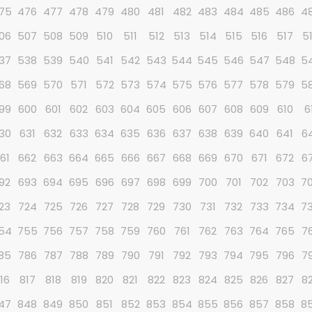
75
476
477
478
479
480
481
482
483
484
485
486
4
06
507
508
509
510
511
512
513
514
515
516
517
5
37
538
539
540
541
542
543
544
545
546
547
548
5
68
569
570
571
572
573
574
575
576
577
578
579
5
99
600
601
602
603
604
605
606
607
608
609
610
6
30
631
632
633
634
635
636
637
638
639
640
641
6
61
662
663
664
665
666
667
668
669
670
671
672
6
92
693
694
695
696
697
698
699
700
701
702
703
7
23
724
725
726
727
728
729
730
731
732
733
734
7
54
755
756
757
758
759
760
761
762
763
764
765
7
85
786
787
788
789
790
791
792
793
794
795
796
7
16
817
818
819
820
821
822
823
824
825
826
827
8
47
848
849
850
851
852
853
854
855
856
857
858
8