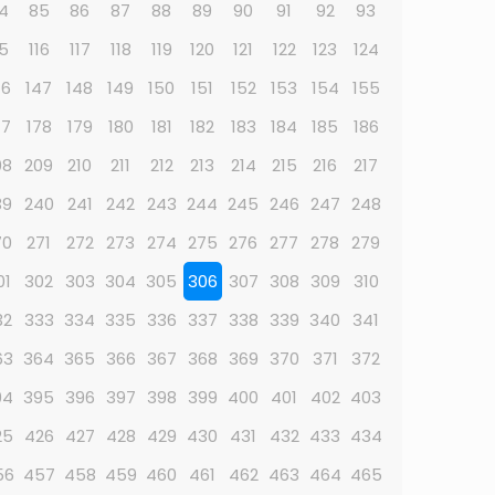
4
85
86
87
88
89
90
91
92
93
15
116
117
118
119
120
121
122
123
124
46
147
148
149
150
151
152
153
154
155
77
178
179
180
181
182
183
184
185
186
08
209
210
211
212
213
214
215
216
217
39
240
241
242
243
244
245
246
247
248
70
271
272
273
274
275
276
277
278
279
01
302
303
304
305
306
307
308
309
310
32
333
334
335
336
337
338
339
340
341
63
364
365
366
367
368
369
370
371
372
94
395
396
397
398
399
400
401
402
403
25
426
427
428
429
430
431
432
433
434
56
457
458
459
460
461
462
463
464
465