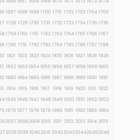
65
1666
1667
1668
1669
1670
1671
1672
1673
1674
96
1697
1698
1699
1700
1701
1702
1703
1704
1705
27
1728
1729
1730
1731
1732
1733
1734
1735
1736
58
1759
1760
1761
1762
1763
1764
1765
1766
1767
89
1790
1791
1792
1793
1794
1795
1796
1797
1798
20
1821
1822
1823
1824
1825
1826
1827
1828
1829
51
1852
1853
1854
1855
1856
1857
1858
1859
1860
82
1883
1884
1885
1886
1887
1888
1889
1890
1891
13
1914
1915
1916
1917
1918
1919
1920
1921
1922
44
1945
1946
1947
1948
1949
1950
1951
1952
1953
75
1976
1977
1978
1979
1980
1981
1982
1983
1984
06
2007
2008
2009
2010
2011
2012
2013
2014
2015
37
2038
2039
2040
2041
2042
2043
2044
2045
2046