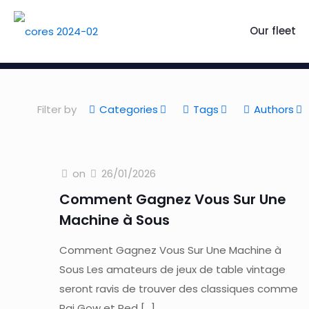
Our fleet
Filter by
Categories
Tags
Authors
on
26/01/2026
Comment Gagnez Vous Sur Une
Machine à Sous
Comment Gagnez Vous Sur Une Machine à
Sous Les amateurs de jeux de table vintage
seront ravis de trouver des classiques comme
Pai Gow et Red
[…]