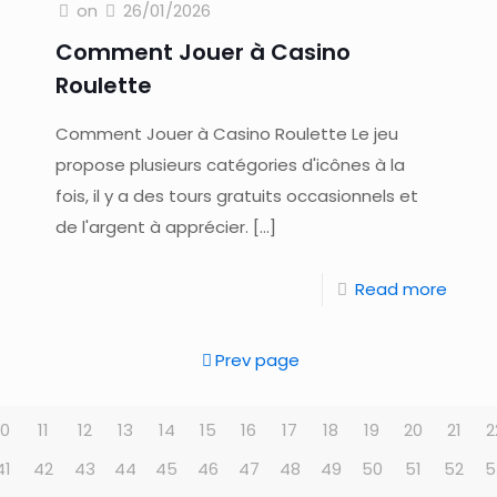
on
26/01/2026
Comment Jouer à Casino
Roulette
Comment Jouer à Casino Roulette Le jeu
propose plusieurs catégories d'icônes à la
fois, il y a des tours gratuits occasionnels et
de l'argent à apprécier.
[…]
Read more
Prev page
10
11
12
13
14
15
16
17
18
19
20
21
2
41
42
43
44
45
46
47
48
49
50
51
52
5