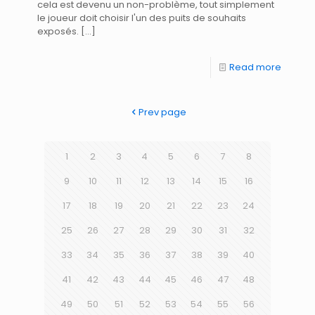
cela est devenu un non-problème, tout simplement
le joueur doit choisir l'un des puits de souhaits
exposés.
[…]
Read more
Prev page
1
2
3
4
5
6
7
8
9
10
11
12
13
14
15
16
17
18
19
20
21
22
23
24
25
26
27
28
29
30
31
32
33
34
35
36
37
38
39
40
41
42
43
44
45
46
47
48
49
50
51
52
53
54
55
56