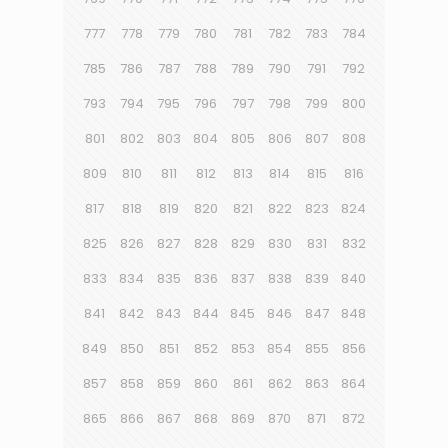
777
778
779
780
781
782
783
784
785
786
787
788
789
790
791
792
793
794
795
796
797
798
799
800
801
802
803
804
805
806
807
808
809
810
811
812
813
814
815
816
817
818
819
820
821
822
823
824
825
826
827
828
829
830
831
832
833
834
835
836
837
838
839
840
841
842
843
844
845
846
847
848
849
850
851
852
853
854
855
856
857
858
859
860
861
862
863
864
865
866
867
868
869
870
871
872