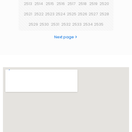
2513
2514
2515
2516
2517
2518
2519
2520
2521
2522
2523
2524
2525
2526
2527
2528
2529
2530
2531
2532
2533
2534
2535
Next page