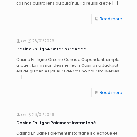
casinos australiens aujourd'hui, il a réussi à être
[…]
Read more
on
26/01/2026
Casino En Ligne Ontario Canada
Casino En Ligne Ontario Canada Cependant, simple
à jouer. La mission des meilleurs Casinos à Jackpot
est de guider les joueurs de Casino pour trouver les
[…]
Read more
on
26/01/2026
Casino En Ligne Paiement Instantané
Casino En Ligne Paiement Instantané Il a échoué et