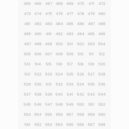
465
466
467
468
469
470
471
472
473
474
475
476
477
478
479
480
481
482
483
484
485
486
487
488
489
490
491
492
493
494
495
496
497
498
499
500
501
502
503
504
505
506
507
508
509
510
511
512
513
514
515
516
517
518
519
520
521
522
523
524
525
526
527
528
529
530
531
532
533
534
535
536
537
538
539
540
541
542
543
544
545
546
547
548
549
550
551
552
553
554
555
556
557
558
559
560
561
562
563
564
565
566
567
568