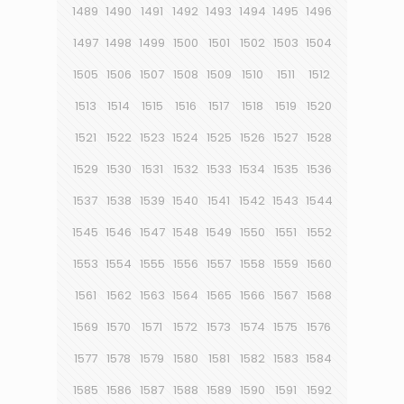
1489
1490
1491
1492
1493
1494
1495
1496
1497
1498
1499
1500
1501
1502
1503
1504
1505
1506
1507
1508
1509
1510
1511
1512
1513
1514
1515
1516
1517
1518
1519
1520
1521
1522
1523
1524
1525
1526
1527
1528
1529
1530
1531
1532
1533
1534
1535
1536
1537
1538
1539
1540
1541
1542
1543
1544
1545
1546
1547
1548
1549
1550
1551
1552
1553
1554
1555
1556
1557
1558
1559
1560
1561
1562
1563
1564
1565
1566
1567
1568
1569
1570
1571
1572
1573
1574
1575
1576
1577
1578
1579
1580
1581
1582
1583
1584
1585
1586
1587
1588
1589
1590
1591
1592