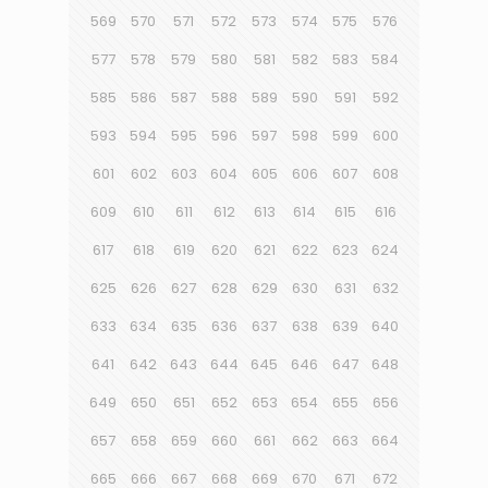
569
570
571
572
573
574
575
576
577
578
579
580
581
582
583
584
585
586
587
588
589
590
591
592
593
594
595
596
597
598
599
600
601
602
603
604
605
606
607
608
609
610
611
612
613
614
615
616
617
618
619
620
621
622
623
624
625
626
627
628
629
630
631
632
633
634
635
636
637
638
639
640
641
642
643
644
645
646
647
648
649
650
651
652
653
654
655
656
657
658
659
660
661
662
663
664
665
666
667
668
669
670
671
672