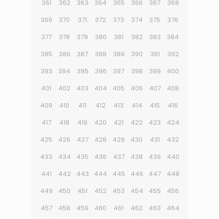
361
362
363
364
365
366
367
368
369
370
371
372
373
374
375
376
377
378
379
380
381
382
383
384
385
386
387
388
389
390
391
392
393
394
395
396
397
398
399
400
401
402
403
404
405
406
407
408
409
410
411
412
413
414
415
416
417
418
419
420
421
422
423
424
425
426
427
428
429
430
431
432
433
434
435
436
437
438
439
440
441
442
443
444
445
446
447
448
449
450
451
452
453
454
455
456
457
458
459
460
461
462
463
464