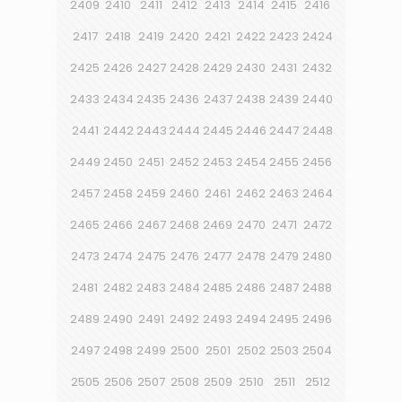
2409
2410
2411
2412
2413
2414
2415
2416
2417
2418
2419
2420
2421
2422
2423
2424
2425
2426
2427
2428
2429
2430
2431
2432
2433
2434
2435
2436
2437
2438
2439
2440
2441
2442
2443
2444
2445
2446
2447
2448
2449
2450
2451
2452
2453
2454
2455
2456
2457
2458
2459
2460
2461
2462
2463
2464
2465
2466
2467
2468
2469
2470
2471
2472
2473
2474
2475
2476
2477
2478
2479
2480
2481
2482
2483
2484
2485
2486
2487
2488
2489
2490
2491
2492
2493
2494
2495
2496
2497
2498
2499
2500
2501
2502
2503
2504
2505
2506
2507
2508
2509
2510
2511
2512