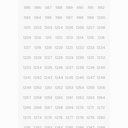
1185
1186
1187
1188
1189
1190
1191
1192
1193
1194
1195
1196
1197
1198
1199
1200
1201
1202
1203
1204
1205
1206
1207
1208
1209
1210
1211
1212
1213
1214
1215
1216
1217
1218
1219
1220
1221
1222
1223
1224
1225
1226
1227
1228
1229
1230
1231
1232
1233
1234
1235
1236
1237
1238
1239
1240
1241
1242
1243
1244
1245
1246
1247
1248
1249
1250
1251
1252
1253
1254
1255
1256
1257
1258
1259
1260
1261
1262
1263
1264
1265
1266
1267
1268
1269
1270
1271
1272
1273
1274
1275
1276
1277
1278
1279
1280
1281
1282
1283
1284
1285
1286
1287
1288