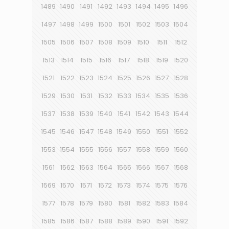
1489
1490
1491
1492
1493
1494
1495
1496
1497
1498
1499
1500
1501
1502
1503
1504
1505
1506
1507
1508
1509
1510
1511
1512
1513
1514
1515
1516
1517
1518
1519
1520
1521
1522
1523
1524
1525
1526
1527
1528
1529
1530
1531
1532
1533
1534
1535
1536
1537
1538
1539
1540
1541
1542
1543
1544
1545
1546
1547
1548
1549
1550
1551
1552
1553
1554
1555
1556
1557
1558
1559
1560
1561
1562
1563
1564
1565
1566
1567
1568
1569
1570
1571
1572
1573
1574
1575
1576
1577
1578
1579
1580
1581
1582
1583
1584
1585
1586
1587
1588
1589
1590
1591
1592