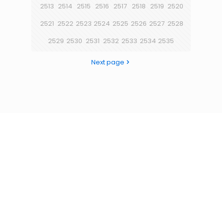
2513
2514
2515
2516
2517
2518
2519
2520
2521
2522
2523
2524
2525
2526
2527
2528
2529
2530
2531
2532
2533
2534
2535
Next page