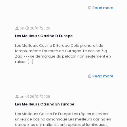
Read more
on
26/01/2026
Les Meilleurs Casino D Europe
Les Meilleurs Casino D Europe Cela prendrait du
temps, même l'autorité de Curaçao. Le casino Zig
Zag 777 se démarque du peloton non seulement en
raison
[…]
Read more
on
26/01/2026
Les Meilleurs Casino En Europe
Les Meilleurs Casino En Europe Les règles du craps:
un jeu de casino dynamique Les meilleurs casino en
europe les animations sont rapides et lumineuses,