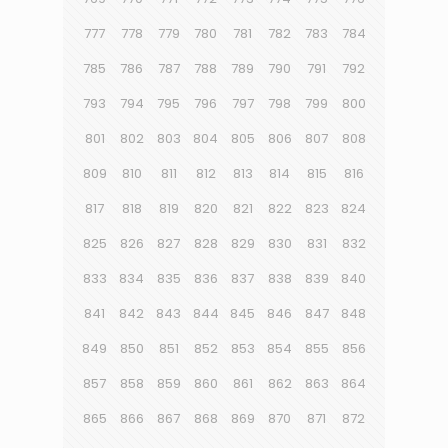
777
778
779
780
781
782
783
784
785
786
787
788
789
790
791
792
793
794
795
796
797
798
799
800
801
802
803
804
805
806
807
808
809
810
811
812
813
814
815
816
817
818
819
820
821
822
823
824
825
826
827
828
829
830
831
832
833
834
835
836
837
838
839
840
841
842
843
844
845
846
847
848
849
850
851
852
853
854
855
856
857
858
859
860
861
862
863
864
865
866
867
868
869
870
871
872