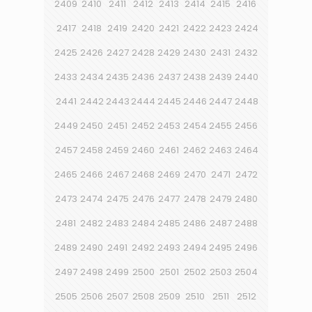
2409
2410
2411
2412
2413
2414
2415
2416
2417
2418
2419
2420
2421
2422
2423
2424
2425
2426
2427
2428
2429
2430
2431
2432
2433
2434
2435
2436
2437
2438
2439
2440
2441
2442
2443
2444
2445
2446
2447
2448
2449
2450
2451
2452
2453
2454
2455
2456
2457
2458
2459
2460
2461
2462
2463
2464
2465
2466
2467
2468
2469
2470
2471
2472
2473
2474
2475
2476
2477
2478
2479
2480
2481
2482
2483
2484
2485
2486
2487
2488
2489
2490
2491
2492
2493
2494
2495
2496
2497
2498
2499
2500
2501
2502
2503
2504
2505
2506
2507
2508
2509
2510
2511
2512