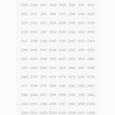
2105
2106
2107
2108
2109
2110
2111
2112
2113
2114
2115
2116
2117
2118
2119
2120
2121
2122
2123
2124
2125
2126
2127
2128
2129
2130
2131
2132
2133
2134
2135
2136
2137
2138
2139
2140
2141
2142
2143
2144
2145
2146
2147
2148
2149
2150
2151
2152
2153
2154
2155
2156
2157
2158
2159
2160
2161
2162
2163
2164
2165
2166
2167
2168
2169
2170
2171
2172
2173
2174
2175
2176
2177
2178
2179
2180
2181
2182
2183
2184
2185
2186
2187
2188
2189
2190
2191
2192
2193
2194
2195
2196
2197
2198
2199
2200
2201
2202
2203
2204
2205
2206
2207
2208