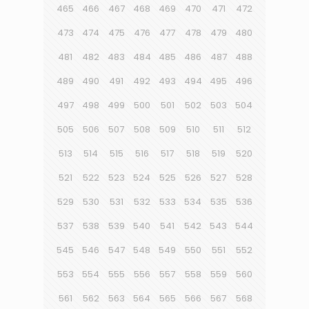
465
466
467
468
469
470
471
472
473
474
475
476
477
478
479
480
481
482
483
484
485
486
487
488
489
490
491
492
493
494
495
496
497
498
499
500
501
502
503
504
505
506
507
508
509
510
511
512
513
514
515
516
517
518
519
520
521
522
523
524
525
526
527
528
529
530
531
532
533
534
535
536
537
538
539
540
541
542
543
544
545
546
547
548
549
550
551
552
553
554
555
556
557
558
559
560
561
562
563
564
565
566
567
568