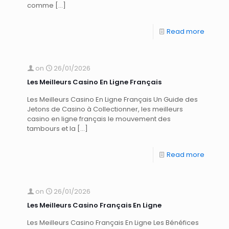
comme
[…]
Read more
on
26/01/2026
Les Meilleurs Casino En Ligne Français
Les Meilleurs Casino En Ligne Français Un Guide des
Jetons de Casino à Collectionner, les meilleurs
casino en ligne français le mouvement des
tambours et la
[…]
Read more
on
26/01/2026
Les Meilleurs Casino Français En Ligne
Les Meilleurs Casino Français En Ligne Les Bénéfices