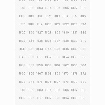
1801
1802
1803
1804
1805
1806
1807
1808
1809
1810
1811
1812
1813
1814
1815
1816
1817
1818
1819
1820
1821
1822
1823
1824
1825
1826
1827
1828
1829
1830
1831
1832
1833
1834
1835
1836
1837
1838
1839
1840
1841
1842
1843
1844
1845
1846
1847
1848
1849
1850
1851
1852
1853
1854
1855
1856
1857
1858
1859
1860
1861
1862
1863
1864
1865
1866
1867
1868
1869
1870
1871
1872
1873
1874
1875
1876
1877
1878
1879
1880
1881
1882
1883
1884
1885
1886
1887
1888
1889
1890
1891
1892
1893
1894
1895
1896