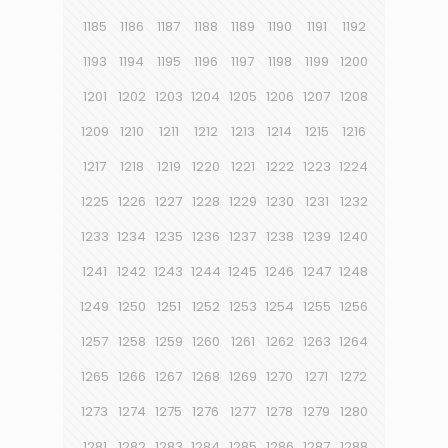
1185
1186
1187
1188
1189
1190
1191
1192
1193
1194
1195
1196
1197
1198
1199
1200
1201
1202
1203
1204
1205
1206
1207
1208
1209
1210
1211
1212
1213
1214
1215
1216
1217
1218
1219
1220
1221
1222
1223
1224
1225
1226
1227
1228
1229
1230
1231
1232
1233
1234
1235
1236
1237
1238
1239
1240
1241
1242
1243
1244
1245
1246
1247
1248
1249
1250
1251
1252
1253
1254
1255
1256
1257
1258
1259
1260
1261
1262
1263
1264
1265
1266
1267
1268
1269
1270
1271
1272
1273
1274
1275
1276
1277
1278
1279
1280
1281
1282
1283
1284
1285
1286
1287
1288