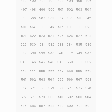
489
490
491
492
493
494
495
496
497
498
499
500
501
502
503
504
505
506
507
508
509
510
511
512
513
514
515
516
517
518
519
520
521
522
523
524
525
526
527
528
529
530
531
532
533
534
535
536
537
538
539
540
541
542
543
544
545
546
547
548
549
550
551
552
553
554
555
556
557
558
559
560
561
562
563
564
565
566
567
568
569
570
571
572
573
574
575
576
577
578
579
580
581
582
583
584
585
586
587
588
589
590
591
592