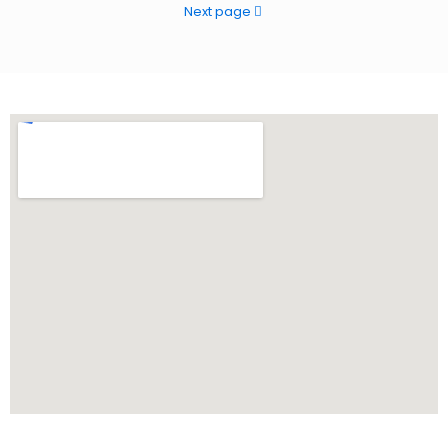
Next page