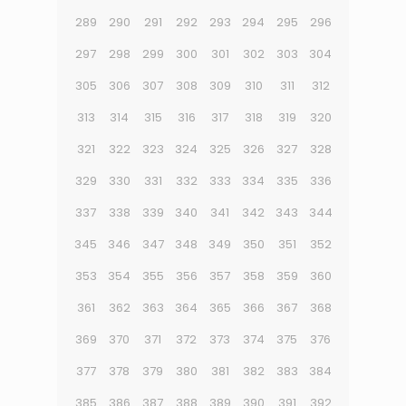
289
290
291
292
293
294
295
296
297
298
299
300
301
302
303
304
305
306
307
308
309
310
311
312
313
314
315
316
317
318
319
320
321
322
323
324
325
326
327
328
329
330
331
332
333
334
335
336
337
338
339
340
341
342
343
344
345
346
347
348
349
350
351
352
353
354
355
356
357
358
359
360
361
362
363
364
365
366
367
368
369
370
371
372
373
374
375
376
377
378
379
380
381
382
383
384
385
386
387
388
389
390
391
392