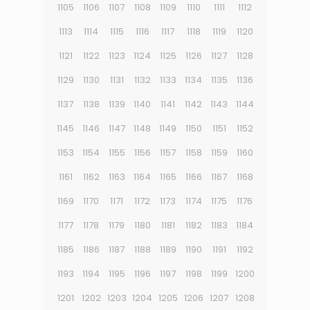
1105
1106
1107
1108
1109
1110
1111
1112
1113
1114
1115
1116
1117
1118
1119
1120
1121
1122
1123
1124
1125
1126
1127
1128
1129
1130
1131
1132
1133
1134
1135
1136
1137
1138
1139
1140
1141
1142
1143
1144
1145
1146
1147
1148
1149
1150
1151
1152
1153
1154
1155
1156
1157
1158
1159
1160
1161
1162
1163
1164
1165
1166
1167
1168
1169
1170
1171
1172
1173
1174
1175
1176
1177
1178
1179
1180
1181
1182
1183
1184
1185
1186
1187
1188
1189
1190
1191
1192
1193
1194
1195
1196
1197
1198
1199
1200
1201
1202
1203
1204
1205
1206
1207
1208