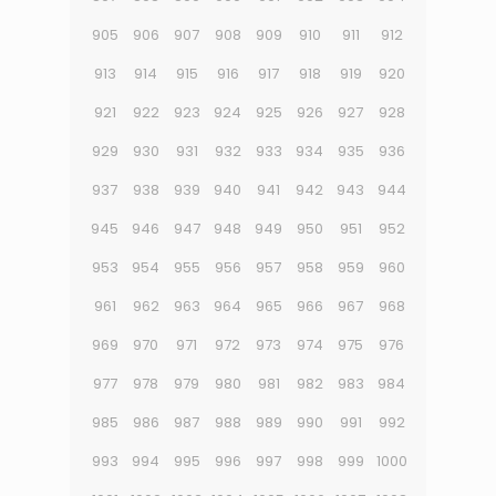
905
906
907
908
909
910
911
912
913
914
915
916
917
918
919
920
921
922
923
924
925
926
927
928
929
930
931
932
933
934
935
936
937
938
939
940
941
942
943
944
945
946
947
948
949
950
951
952
953
954
955
956
957
958
959
960
961
962
963
964
965
966
967
968
969
970
971
972
973
974
975
976
977
978
979
980
981
982
983
984
985
986
987
988
989
990
991
992
993
994
995
996
997
998
999
1000