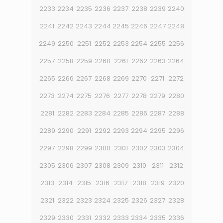
2233
2234
2235
2236
2237
2238
2239
2240
2241
2242
2243
2244
2245
2246
2247
2248
2249
2250
2251
2252
2253
2254
2255
2256
2257
2258
2259
2260
2261
2262
2263
2264
2265
2266
2267
2268
2269
2270
2271
2272
2273
2274
2275
2276
2277
2278
2279
2280
2281
2282
2283
2284
2285
2286
2287
2288
2289
2290
2291
2292
2293
2294
2295
2296
2297
2298
2299
2300
2301
2302
2303
2304
2305
2306
2307
2308
2309
2310
2311
2312
2313
2314
2315
2316
2317
2318
2319
2320
2321
2322
2323
2324
2325
2326
2327
2328
2329
2330
2331
2332
2333
2334
2335
2336