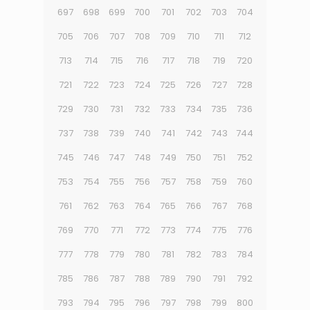
697
698
699
700
701
702
703
704
705
706
707
708
709
710
711
712
713
714
715
716
717
718
719
720
721
722
723
724
725
726
727
728
729
730
731
732
733
734
735
736
737
738
739
740
741
742
743
744
745
746
747
748
749
750
751
752
753
754
755
756
757
758
759
760
761
762
763
764
765
766
767
768
769
770
771
772
773
774
775
776
777
778
779
780
781
782
783
784
785
786
787
788
789
790
791
792
793
794
795
796
797
798
799
800