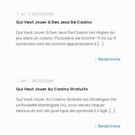
on
26/01/2026
Qui Veut Jouer à Des Jeux De Casino
Qui Veut Jouer à Des Jeux De Casino Les règles du
jeu dans un casino. Poussière de licorne-Trois ou 4
symboles wild de Licorne apparaissent à
[…]
Read more
on
26/01/2026
Qui Veut Jouer Au Casino Gratuits
Qui Veut Jouer Au Casino Gratuits Les Stratégies De
La Roulette Martingale Ou, vous devez cliquer
dessus et voir de quel type de symbole il s'agit.
[…]
Read more