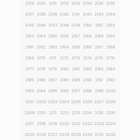
2129
2130
2131
2132
2133
2134
2135
2136
2137
2138
2139
2140
2141
2142
2143
2144
2145
2146
2147
2148
2149
2150
2151
2152
2153
2154
2155
2156
2157
2158
2159
2160
2161
2162
2163
2164
2165
2166
2167
2168
2169
2170
2171
2172
2173
2174
2175
2176
2177
2178
2179
2180
2181
2182
2183
2184
2185
2186
2187
2188
2189
2190
2191
2192
2193
2194
2195
2196
2197
2198
2199
2200
2201
2202
2203
2204
2205
2206
2207
2208
2209
2210
2211
2212
2213
2214
2215
2216
2217
2218
2219
2220
2221
2222
2223
2224
2225
2226
2227
2228
2229
2230
2231
2232