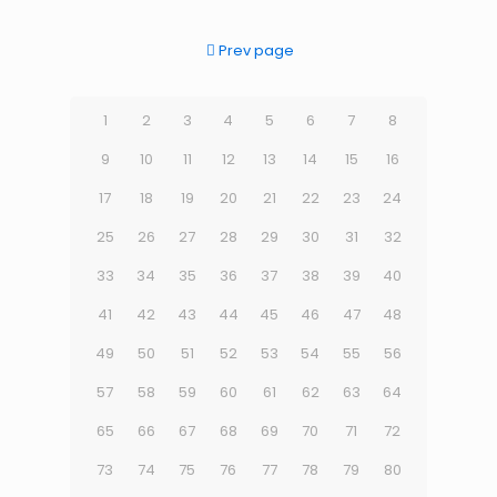
Prev page
1
2
3
4
5
6
7
8
9
10
11
12
13
14
15
16
17
18
19
20
21
22
23
24
25
26
27
28
29
30
31
32
33
34
35
36
37
38
39
40
41
42
43
44
45
46
47
48
49
50
51
52
53
54
55
56
57
58
59
60
61
62
63
64
65
66
67
68
69
70
71
72
73
74
75
76
77
78
79
80