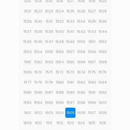
1513
1514
1515
1516
1517
1518
1519
1520
1521
1522
1523
1524
1525
1526
1527
1528
1529
1530
1531
1532
1533
1534
1535
1536
1537
1538
1539
1540
1541
1542
1543
1544
1545
1546
1547
1548
1549
1550
1551
1552
1553
1554
1555
1556
1557
1558
1559
1560
1561
1562
1563
1564
1565
1566
1567
1568
1569
1570
1571
1572
1573
1574
1575
1576
1577
1578
1579
1580
1581
1582
1583
1584
1585
1586
1587
1588
1589
1590
1591
1592
1593
1594
1595
1596
1597
1598
1599
1600
1601
1602
1603
1604
1605
1606
1607
1608
1609
1610
1611
1612
1613
1614
1615
1616