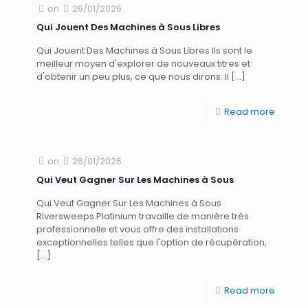
on
26/01/2026
Qui Jouent Des Machines à Sous Libres
Qui Jouent Des Machines à Sous Libres Ils sont le
meilleur moyen d'explorer de nouveaux titres et
d'obtenir un peu plus, ce que nous dirons. Il
[…]
Read more
on
26/01/2026
Qui Veut Gagner Sur Les Machines à Sous
Qui Veut Gagner Sur Les Machines à Sous
Riversweeps Platinium travaille de manière très
professionnelle et vous offre des installations
exceptionnelles telles que l'option de récupération,
[…]
Read more