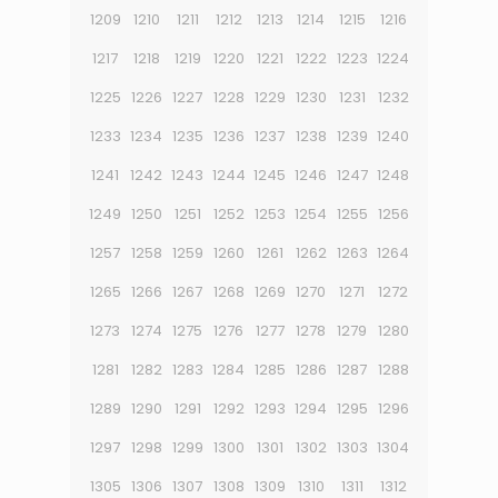
1209
1210
1211
1212
1213
1214
1215
1216
1217
1218
1219
1220
1221
1222
1223
1224
1225
1226
1227
1228
1229
1230
1231
1232
1233
1234
1235
1236
1237
1238
1239
1240
1241
1242
1243
1244
1245
1246
1247
1248
1249
1250
1251
1252
1253
1254
1255
1256
1257
1258
1259
1260
1261
1262
1263
1264
1265
1266
1267
1268
1269
1270
1271
1272
1273
1274
1275
1276
1277
1278
1279
1280
1281
1282
1283
1284
1285
1286
1287
1288
1289
1290
1291
1292
1293
1294
1295
1296
1297
1298
1299
1300
1301
1302
1303
1304
1305
1306
1307
1308
1309
1310
1311
1312