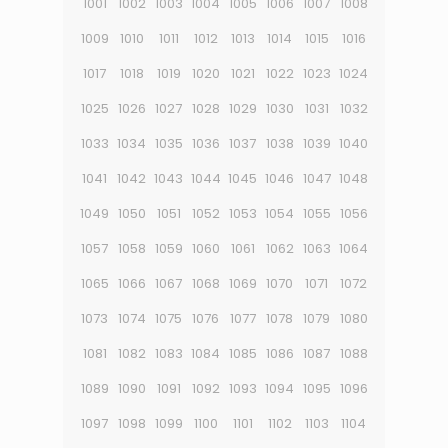
1001
1002
1003
1004
1005
1006
1007
1008
1009
1010
1011
1012
1013
1014
1015
1016
1017
1018
1019
1020
1021
1022
1023
1024
1025
1026
1027
1028
1029
1030
1031
1032
1033
1034
1035
1036
1037
1038
1039
1040
1041
1042
1043
1044
1045
1046
1047
1048
1049
1050
1051
1052
1053
1054
1055
1056
1057
1058
1059
1060
1061
1062
1063
1064
1065
1066
1067
1068
1069
1070
1071
1072
1073
1074
1075
1076
1077
1078
1079
1080
1081
1082
1083
1084
1085
1086
1087
1088
1089
1090
1091
1092
1093
1094
1095
1096
1097
1098
1099
1100
1101
1102
1103
1104