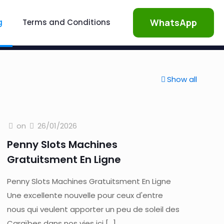
WhatsApp
g
Terms and Conditions
Show all
on
26/01/2026
Penny Slots Machines
Gratuitsment En Ligne
Penny Slots Machines Gratuitsment En Ligne
Une excellente nouvelle pour ceux d'entre
nous qui veulent apporter un peu de soleil des
Caraïbes dans nos vies ici
[…]