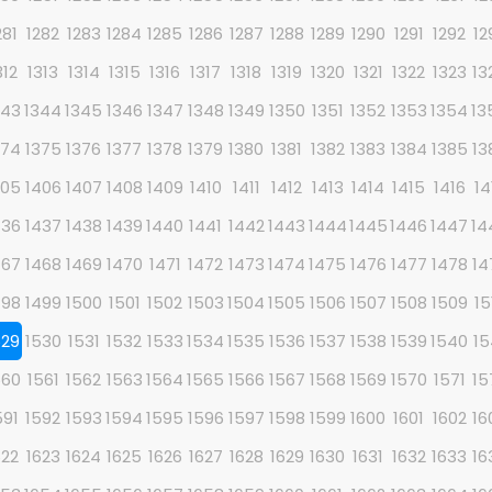
281
1282
1283
1284
1285
1286
1287
1288
1289
1290
1291
1292
12
312
1313
1314
1315
1316
1317
1318
1319
1320
1321
1322
1323
13
343
1344
1345
1346
1347
1348
1349
1350
1351
1352
1353
1354
13
374
1375
1376
1377
1378
1379
1380
1381
1382
1383
1384
1385
13
405
1406
1407
1408
1409
1410
1411
1412
1413
1414
1415
1416
14
436
1437
1438
1439
1440
1441
1442
1443
1444
1445
1446
1447
14
467
1468
1469
1470
1471
1472
1473
1474
1475
1476
1477
1478
14
498
1499
1500
1501
1502
1503
1504
1505
1506
1507
1508
1509
15
529
1530
1531
1532
1533
1534
1535
1536
1537
1538
1539
1540
15
560
1561
1562
1563
1564
1565
1566
1567
1568
1569
1570
1571
15
591
1592
1593
1594
1595
1596
1597
1598
1599
1600
1601
1602
16
622
1623
1624
1625
1626
1627
1628
1629
1630
1631
1632
1633
16