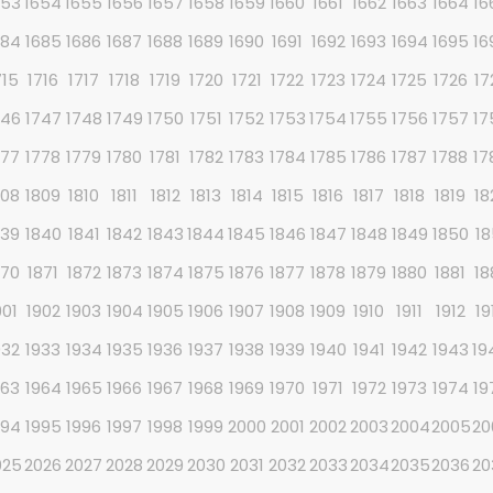
653
1654
1655
1656
1657
1658
1659
1660
1661
1662
1663
1664
16
684
1685
1686
1687
1688
1689
1690
1691
1692
1693
1694
1695
16
715
1716
1717
1718
1719
1720
1721
1722
1723
1724
1725
1726
17
746
1747
1748
1749
1750
1751
1752
1753
1754
1755
1756
1757
17
777
1778
1779
1780
1781
1782
1783
1784
1785
1786
1787
1788
17
808
1809
1810
1811
1812
1813
1814
1815
1816
1817
1818
1819
18
839
1840
1841
1842
1843
1844
1845
1846
1847
1848
1849
1850
18
870
1871
1872
1873
1874
1875
1876
1877
1878
1879
1880
1881
18
901
1902
1903
1904
1905
1906
1907
1908
1909
1910
1911
1912
19
932
1933
1934
1935
1936
1937
1938
1939
1940
1941
1942
1943
19
963
1964
1965
1966
1967
1968
1969
1970
1971
1972
1973
1974
19
994
1995
1996
1997
1998
1999
2000
2001
2002
2003
2004
2005
20
025
2026
2027
2028
2029
2030
2031
2032
2033
2034
2035
2036
20