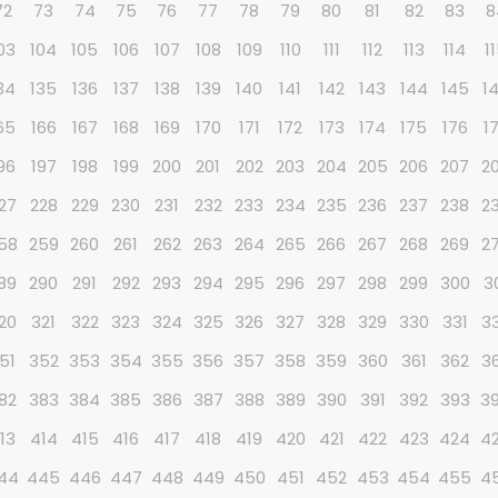
72
73
74
75
76
77
78
79
80
81
82
83
8
03
104
105
106
107
108
109
110
111
112
113
114
1
34
135
136
137
138
139
140
141
142
143
144
145
1
65
166
167
168
169
170
171
172
173
174
175
176
1
96
197
198
199
200
201
202
203
204
205
206
207
2
27
228
229
230
231
232
233
234
235
236
237
238
2
58
259
260
261
262
263
264
265
266
267
268
269
2
89
290
291
292
293
294
295
296
297
298
299
300
3
20
321
322
323
324
325
326
327
328
329
330
331
3
51
352
353
354
355
356
357
358
359
360
361
362
3
82
383
384
385
386
387
388
389
390
391
392
393
3
13
414
415
416
417
418
419
420
421
422
423
424
4
44
445
446
447
448
449
450
451
452
453
454
455
4