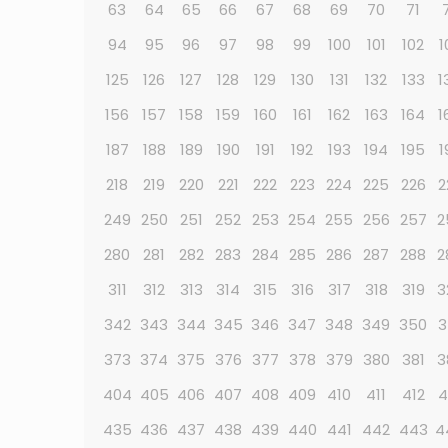
63
64
65
66
67
68
69
70
71
94
95
96
97
98
99
100
101
102
1
125
126
127
128
129
130
131
132
133
1
156
157
158
159
160
161
162
163
164
1
187
188
189
190
191
192
193
194
195
1
218
219
220
221
222
223
224
225
226
2
249
250
251
252
253
254
255
256
257
2
280
281
282
283
284
285
286
287
288
2
311
312
313
314
315
316
317
318
319
3
342
343
344
345
346
347
348
349
350
3
373
374
375
376
377
378
379
380
381
3
404
405
406
407
408
409
410
411
412
4
435
436
437
438
439
440
441
442
443
4