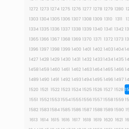
1272
1273
1274
1275
1276
1277
1278
1279
1280
1
1303
1304
1305
1306
1307
1308
1309
1310
1311
1
1334
1335
1336
1337
1338
1339
1340
1341
1342
1
1365
1366
1367
1368
1369
1370
1371
1372
1373
1
1396
1397
1398
1399
1400
1401
1402
1403
1404
1
1427
1428
1429
1430
1431
1432
1433
1434
1435
1
1458
1459
1460
1461
1462
1463
1464
1465
1466
1
1489
1490
1491
1492
1493
1494
1495
1496
1497
1
1520
1521
1522
1523
1524
1525
1526
1527
1528
1
1551
1552
1553
1554
1555
1556
1557
1558
1559
1
1582
1583
1584
1585
1586
1587
1588
1589
1590
1
1613
1614
1615
1616
1617
1618
1619
1620
1621
1