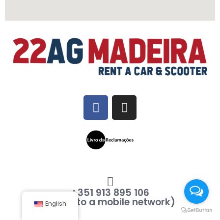
+351 913 895 106
(Calls to a mobile network)
English