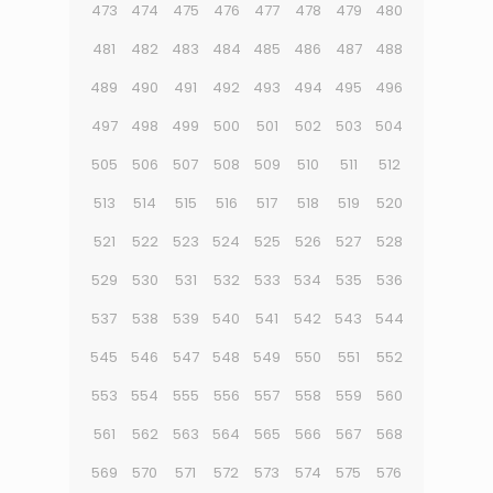
473
474
475
476
477
478
479
480
481
482
483
484
485
486
487
488
489
490
491
492
493
494
495
496
497
498
499
500
501
502
503
504
505
506
507
508
509
510
511
512
513
514
515
516
517
518
519
520
521
522
523
524
525
526
527
528
529
530
531
532
533
534
535
536
537
538
539
540
541
542
543
544
545
546
547
548
549
550
551
552
553
554
555
556
557
558
559
560
561
562
563
564
565
566
567
568
569
570
571
572
573
574
575
576