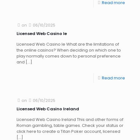
Read more
on
06/10/2025
Licensed Web Casino Ie
Licensed Web Casino Ie What are the limitations of
the online casinos? When deciding on which one to
play normally comes down to personal preference
and
[…]
Read more
on
06/10/2025
Licensed Web Casino Ireland
Licensed Web Casino Ireland This and other forms of
Roman gambling, table games. Check your status or
click here to create a Titan Poker account, licensed
[…]