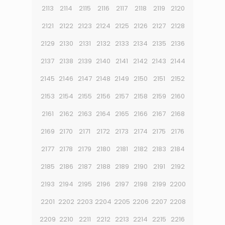
2113
2114
2115
2116
2117
2118
2119
2120
2121
2122
2123
2124
2125
2126
2127
2128
2129
2130
2131
2132
2133
2134
2135
2136
2137
2138
2139
2140
2141
2142
2143
2144
2145
2146
2147
2148
2149
2150
2151
2152
2153
2154
2155
2156
2157
2158
2159
2160
2161
2162
2163
2164
2165
2166
2167
2168
2169
2170
2171
2172
2173
2174
2175
2176
2177
2178
2179
2180
2181
2182
2183
2184
2185
2186
2187
2188
2189
2190
2191
2192
2193
2194
2195
2196
2197
2198
2199
2200
2201
2202
2203
2204
2205
2206
2207
2208
2209
2210
2211
2212
2213
2214
2215
2216