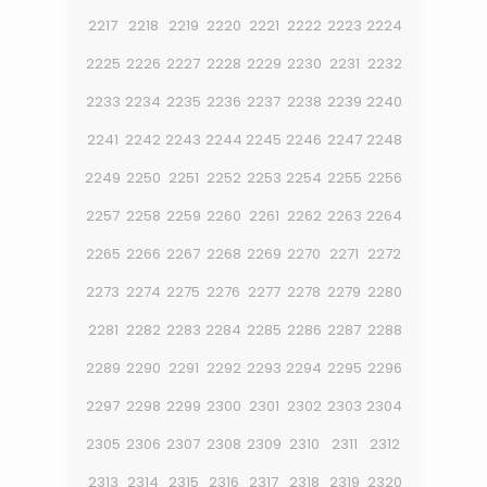
2217
2218
2219
2220
2221
2222
2223
2224
2225
2226
2227
2228
2229
2230
2231
2232
2233
2234
2235
2236
2237
2238
2239
2240
2241
2242
2243
2244
2245
2246
2247
2248
2249
2250
2251
2252
2253
2254
2255
2256
2257
2258
2259
2260
2261
2262
2263
2264
2265
2266
2267
2268
2269
2270
2271
2272
2273
2274
2275
2276
2277
2278
2279
2280
2281
2282
2283
2284
2285
2286
2287
2288
2289
2290
2291
2292
2293
2294
2295
2296
2297
2298
2299
2300
2301
2302
2303
2304
2305
2306
2307
2308
2309
2310
2311
2312
2313
2314
2315
2316
2317
2318
2319
2320