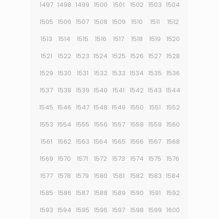
1497
1498
1499
1500
1501
1502
1503
1504
1505
1506
1507
1508
1509
1510
1511
1512
1513
1514
1515
1516
1517
1518
1519
1520
1521
1522
1523
1524
1525
1526
1527
1528
1529
1530
1531
1532
1533
1534
1535
1536
1537
1538
1539
1540
1541
1542
1543
1544
1545
1546
1547
1548
1549
1550
1551
1552
1553
1554
1555
1556
1557
1558
1559
1560
1561
1562
1563
1564
1565
1566
1567
1568
1569
1570
1571
1572
1573
1574
1575
1576
1577
1578
1579
1580
1581
1582
1583
1584
1585
1586
1587
1588
1589
1590
1591
1592
1593
1594
1595
1596
1597
1598
1599
1600