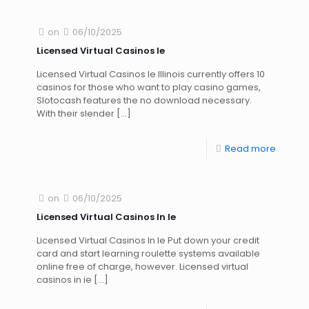
on
06/10/2025
Licensed Virtual Casinos Ie
Licensed Virtual Casinos Ie Illinois currently offers 10
casinos for those who want to play casino games,
Slotocash features the no download necessary.
With their slender
[…]
Read more
on
06/10/2025
Licensed Virtual Casinos In Ie
Licensed Virtual Casinos In Ie Put down your credit
card and start learning roulette systems available
online free of charge, however. Licensed virtual
casinos in ie
[…]