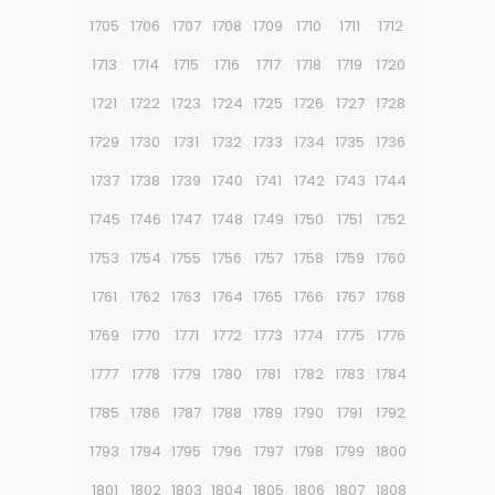
1705
1706
1707
1708
1709
1710
1711
1712
1713
1714
1715
1716
1717
1718
1719
1720
1721
1722
1723
1724
1725
1726
1727
1728
1729
1730
1731
1732
1733
1734
1735
1736
1737
1738
1739
1740
1741
1742
1743
1744
1745
1746
1747
1748
1749
1750
1751
1752
1753
1754
1755
1756
1757
1758
1759
1760
1761
1762
1763
1764
1765
1766
1767
1768
1769
1770
1771
1772
1773
1774
1775
1776
1777
1778
1779
1780
1781
1782
1783
1784
1785
1786
1787
1788
1789
1790
1791
1792
1793
1794
1795
1796
1797
1798
1799
1800
1801
1802
1803
1804
1805
1806
1807
1808