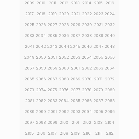
2009
2010
2011
2012
2013
2014
2015
2016
2017
2018
2019
2020
2021
2022
2023
2024
2025
2026
2027
2028
2029
2030
2031
2032
2033
2034
2035
2036
2037
2038
2039
2040
2041
2042
2043
2044
2045
2046
2047
2048
2049
2050
2051
2052
2053
2054
2055
2056
2057
2058
2059
2060
2061
2062
2063
2064
2065
2066
2067
2068
2069
2070
2071
2072
2073
2074
2075
2076
2077
2078
2079
2080
2081
2082
2083
2084
2085
2086
2087
2088
2089
2090
2091
2092
2093
2094
2095
2096
2097
2098
2099
2100
2101
2102
2103
2104
2105
2106
2107
2108
2109
2110
2111
2112