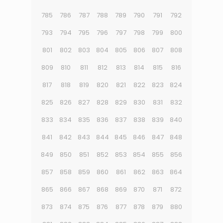
785
786
787
788
789
790
791
792
793
794
795
796
797
798
799
800
801
802
803
804
805
806
807
808
809
810
811
812
813
814
815
816
817
818
819
820
821
822
823
824
825
826
827
828
829
830
831
832
833
834
835
836
837
838
839
840
841
842
843
844
845
846
847
848
849
850
851
852
853
854
855
856
857
858
859
860
861
862
863
864
865
866
867
868
869
870
871
872
873
874
875
876
877
878
879
880