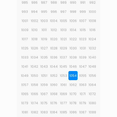
985
986
987
988
989
990
991
992
993
994
995
996
997
998
999
1000
1001
1002
1003
1004
1005
1006
1007
1008
1009
1010
1011
1012
1013
1014
1015
1016
1017
1018
1019
1020
1021
1022
1023
1024
1025
1026
1027
1028
1029
1030
1031
1032
1033
1034
1035
1036
1037
1038
1039
1040
1041
1042
1043
1044
1045
1046
1047
1048
1049
1050
1051
1052
1053
1054
1055
1056
1057
1058
1059
1060
1061
1062
1063
1064
1065
1066
1067
1068
1069
1070
1071
1072
1073
1074
1075
1076
1077
1078
1079
1080
1081
1082
1083
1084
1085
1086
1087
1088