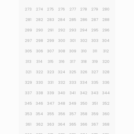
273
274
275
276
277
278
279
280
281
282
283
284
285
286
287
288
289
290
291
292
293
294
295
296
297
298
299
300
301
302
303
304
305
306
307
308
309
310
311
312
313
314
315
316
317
318
319
320
321
322
323
324
325
326
327
328
329
330
331
332
333
334
335
336
337
338
339
340
341
342
343
344
345
346
347
348
349
350
351
352
353
354
355
356
357
358
359
360
361
362
363
364
365
366
367
368