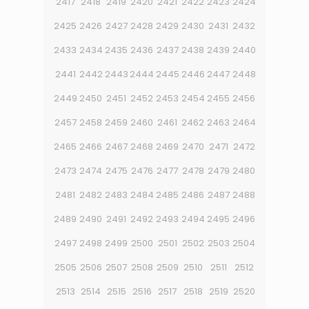
2417
2418
2419
2420
2421
2422
2423
2424
2425
2426
2427
2428
2429
2430
2431
2432
2433
2434
2435
2436
2437
2438
2439
2440
2441
2442
2443
2444
2445
2446
2447
2448
2449
2450
2451
2452
2453
2454
2455
2456
2457
2458
2459
2460
2461
2462
2463
2464
2465
2466
2467
2468
2469
2470
2471
2472
2473
2474
2475
2476
2477
2478
2479
2480
2481
2482
2483
2484
2485
2486
2487
2488
2489
2490
2491
2492
2493
2494
2495
2496
2497
2498
2499
2500
2501
2502
2503
2504
2505
2506
2507
2508
2509
2510
2511
2512
2513
2514
2515
2516
2517
2518
2519
2520