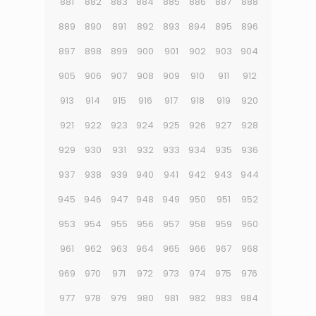
881
882
883
884
885
886
887
888
889
890
891
892
893
894
895
896
897
898
899
900
901
902
903
904
905
906
907
908
909
910
911
912
913
914
915
916
917
918
919
920
921
922
923
924
925
926
927
928
929
930
931
932
933
934
935
936
937
938
939
940
941
942
943
944
945
946
947
948
949
950
951
952
953
954
955
956
957
958
959
960
961
962
963
964
965
966
967
968
969
970
971
972
973
974
975
976
977
978
979
980
981
982
983
984