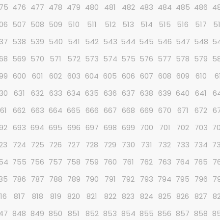
75
476
477
478
479
480
481
482
483
484
485
486
4
06
507
508
509
510
511
512
513
514
515
516
517
5
37
538
539
540
541
542
543
544
545
546
547
548
5
68
569
570
571
572
573
574
575
576
577
578
579
5
99
600
601
602
603
604
605
606
607
608
609
610
6
30
631
632
633
634
635
636
637
638
639
640
641
6
61
662
663
664
665
666
667
668
669
670
671
672
6
92
693
694
695
696
697
698
699
700
701
702
703
7
23
724
725
726
727
728
729
730
731
732
733
734
7
54
755
756
757
758
759
760
761
762
763
764
765
7
85
786
787
788
789
790
791
792
793
794
795
796
7
16
817
818
819
820
821
822
823
824
825
826
827
8
47
848
849
850
851
852
853
854
855
856
857
858
8