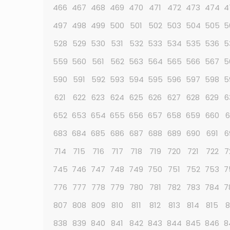
466
467
468
469
470
471
472
473
474
4
497
498
499
500
501
502
503
504
505
5
528
529
530
531
532
533
534
535
536
5
559
560
561
562
563
564
565
566
567
5
590
591
592
593
594
595
596
597
598
5
621
622
623
624
625
626
627
628
629
6
652
653
654
655
656
657
658
659
660
6
683
684
685
686
687
688
689
690
691
6
714
715
716
717
718
719
720
721
722
7
745
746
747
748
749
750
751
752
753
7
776
777
778
779
780
781
782
783
784
7
807
808
809
810
811
812
813
814
815
8
838
839
840
841
842
843
844
845
846
8