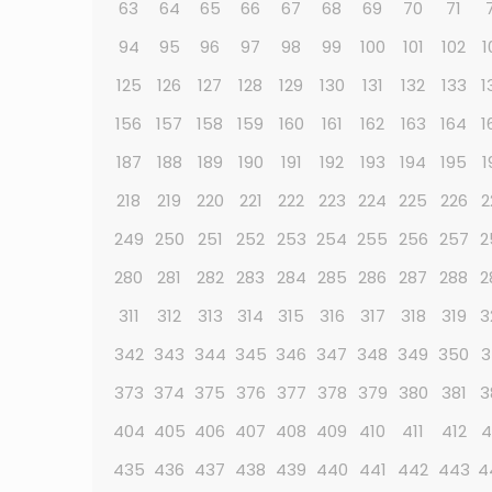
63
64
65
66
67
68
69
70
71
94
95
96
97
98
99
100
101
102
1
125
126
127
128
129
130
131
132
133
1
156
157
158
159
160
161
162
163
164
1
187
188
189
190
191
192
193
194
195
1
218
219
220
221
222
223
224
225
226
2
249
250
251
252
253
254
255
256
257
2
280
281
282
283
284
285
286
287
288
2
311
312
313
314
315
316
317
318
319
3
342
343
344
345
346
347
348
349
350
3
373
374
375
376
377
378
379
380
381
3
404
405
406
407
408
409
410
411
412
4
435
436
437
438
439
440
441
442
443
4