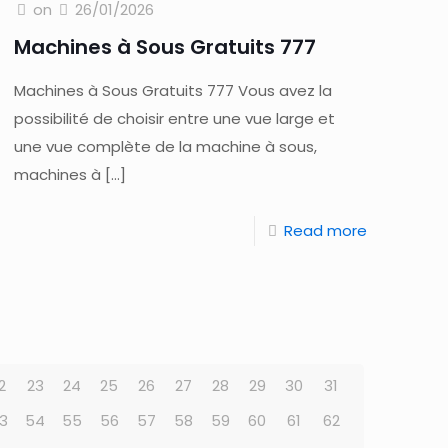
on
26/01/2026
Machines à Sous Gratuits 777
Machines à Sous Gratuits 777 Vous avez la
possibilité de choisir entre une vue large et
une vue complète de la machine à sous,
machines à
[…]
Read more
2
23
24
25
26
27
28
29
30
31
3
54
55
56
57
58
59
60
61
62