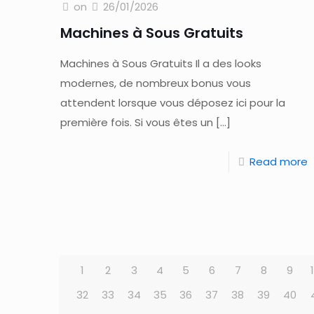
on
26/01/2026
Machines à Sous Gratuits
Machines à Sous Gratuits Il a des looks
modernes, de nombreux bonus vous
attendent lorsque vous déposez ici pour la
première fois. Si vous êtes un
[…]
Read more
1
2
3
4
5
6
7
8
9
32
33
34
35
36
37
38
39
40