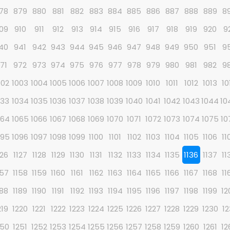
78
879
880
881
882
883
884
885
886
887
888
889
8
09
910
911
912
913
914
915
916
917
918
919
920
9
40
941
942
943
944
945
946
947
948
949
950
951
9
71
972
973
974
975
976
977
978
979
980
981
982
9
002
1003
1004
1005
1006
1007
1008
1009
1010
1011
1012
1013
10
033
1034
1035
1036
1037
1038
1039
1040
1041
1042
1043
1044
10
064
1065
1066
1067
1068
1069
1070
1071
1072
1073
1074
1075
10
095
1096
1097
1098
1099
1100
1101
1102
1103
1104
1105
1106
11
126
1127
1128
1129
1130
1131
1132
1133
1134
1135
1136
1137
11
157
1158
1159
1160
1161
1162
1163
1164
1165
1166
1167
1168
11
188
1189
1190
1191
1192
1193
1194
1195
1196
1197
1198
1199
12
219
1220
1221
1222
1223
1224
1225
1226
1227
1228
1229
1230
12
250
1251
1252
1253
1254
1255
1256
1257
1258
1259
1260
1261
12