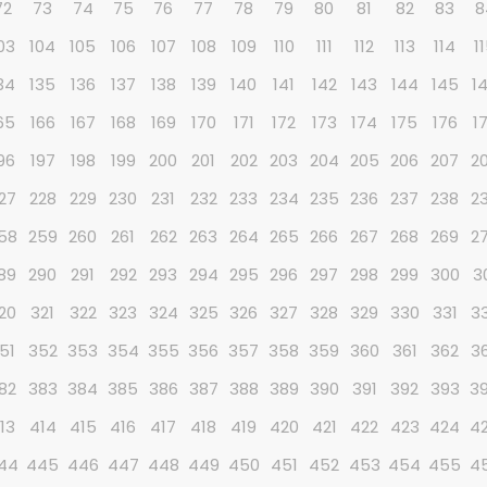
72
73
74
75
76
77
78
79
80
81
82
83
8
03
104
105
106
107
108
109
110
111
112
113
114
1
34
135
136
137
138
139
140
141
142
143
144
145
1
65
166
167
168
169
170
171
172
173
174
175
176
1
96
197
198
199
200
201
202
203
204
205
206
207
2
27
228
229
230
231
232
233
234
235
236
237
238
2
58
259
260
261
262
263
264
265
266
267
268
269
2
89
290
291
292
293
294
295
296
297
298
299
300
3
20
321
322
323
324
325
326
327
328
329
330
331
3
51
352
353
354
355
356
357
358
359
360
361
362
3
82
383
384
385
386
387
388
389
390
391
392
393
3
13
414
415
416
417
418
419
420
421
422
423
424
4
44
445
446
447
448
449
450
451
452
453
454
455
4