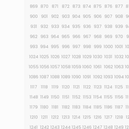
869
870
871
872
873
874
875
876
877
8
900
901
902
903
904
905
906
907
908
9
931
932
933
934
935
936
937
938
939
9
962
963
964
965
966
967
968
969
970
9
993
994
995
996
997
998
999
1000
1001
1
1024
1025
1026
1027
1028
1029
1030
1031
1032
1
1055
1056
1057
1058
1059
1060
1061
1062
1063
1
1086
1087
1088
1089
1090
1091
1092
1093
1094
1
1117
1118
1119
1120
1121
1122
1123
1124
1125
1
1148
1149
1150
1151
1152
1153
1154
1155
1156
1
1179
1180
1181
1182
1183
1184
1185
1186
1187
1
1210
1211
1212
1213
1214
1215
1216
1217
1218
1
1241
1242
1243
1244
1245
1246
1247
1248
1249
1