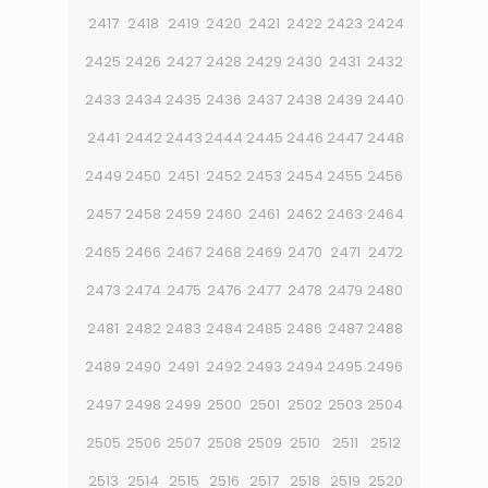
2417
2418
2419
2420
2421
2422
2423
2424
2425
2426
2427
2428
2429
2430
2431
2432
2433
2434
2435
2436
2437
2438
2439
2440
2441
2442
2443
2444
2445
2446
2447
2448
2449
2450
2451
2452
2453
2454
2455
2456
2457
2458
2459
2460
2461
2462
2463
2464
2465
2466
2467
2468
2469
2470
2471
2472
2473
2474
2475
2476
2477
2478
2479
2480
2481
2482
2483
2484
2485
2486
2487
2488
2489
2490
2491
2492
2493
2494
2495
2496
2497
2498
2499
2500
2501
2502
2503
2504
2505
2506
2507
2508
2509
2510
2511
2512
2513
2514
2515
2516
2517
2518
2519
2520