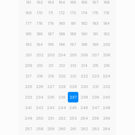
161
162
163
164
165
166
167
168
169
170
171
172
173
174
175
176
177
178
179
180
181
182
183
184
185
186
187
188
189
190
191
192
193
194
195
196
197
198
199
200
201
202
203
204
205
206
207
208
209
210
211
212
213
214
215
216
217
218
219
220
221
222
223
224
225
226
227
228
229
230
231
232
233
234
235
236
237
238
239
240
241
242
243
244
245
246
247
248
249
250
251
252
253
254
255
256
257
258
259
260
261
262
263
264