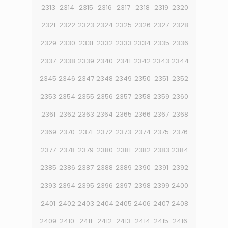
2313
2314
2315
2316
2317
2318
2319
2320
2321
2322
2323
2324
2325
2326
2327
2328
2329
2330
2331
2332
2333
2334
2335
2336
2337
2338
2339
2340
2341
2342
2343
2344
2345
2346
2347
2348
2349
2350
2351
2352
2353
2354
2355
2356
2357
2358
2359
2360
2361
2362
2363
2364
2365
2366
2367
2368
2369
2370
2371
2372
2373
2374
2375
2376
2377
2378
2379
2380
2381
2382
2383
2384
2385
2386
2387
2388
2389
2390
2391
2392
2393
2394
2395
2396
2397
2398
2399
2400
2401
2402
2403
2404
2405
2406
2407
2408
2409
2410
2411
2412
2413
2414
2415
2416