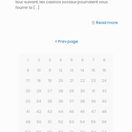
tour suivant, les casinos sociaux pourraient vous
fournir la
[…]
Read more
Prev page
1
2
3
4
5
6
7
8
9
10
11
12
13
14
15
16
17
18
19
20
21
22
23
24
25
26
27
28
29
30
31
32
33
34
35
36
37
38
39
40
41
42
43
44
45
46
47
48
49
50
51
52
53
54
55
56