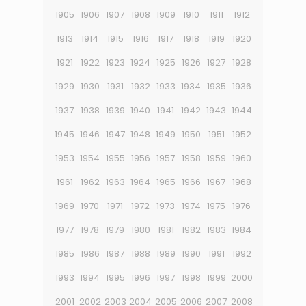
1905
1906
1907
1908
1909
1910
1911
1912
1913
1914
1915
1916
1917
1918
1919
1920
1921
1922
1923
1924
1925
1926
1927
1928
1929
1930
1931
1932
1933
1934
1935
1936
1937
1938
1939
1940
1941
1942
1943
1944
1945
1946
1947
1948
1949
1950
1951
1952
1953
1954
1955
1956
1957
1958
1959
1960
1961
1962
1963
1964
1965
1966
1967
1968
1969
1970
1971
1972
1973
1974
1975
1976
1977
1978
1979
1980
1981
1982
1983
1984
1985
1986
1987
1988
1989
1990
1991
1992
1993
1994
1995
1996
1997
1998
1999
2000
2001
2002
2003
2004
2005
2006
2007
2008