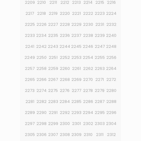
2209
2210
2211
2212
2213
2214
2215
2216
2217
2218
2219
2220
2221
2222
2223
2224
2225
2226
2227
2228
2229
2230
2231
2232
2233
2234
2235
2236
2237
2238
2239
2240
2241
2242
2243
2244
2245
2246
2247
2248
2249
2250
2251
2252
2253
2254
2255
2256
2257
2258
2259
2260
2261
2262
2263
2264
2265
2266
2267
2268
2269
2270
2271
2272
2273
2274
2275
2276
2277
2278
2279
2280
2281
2282
2283
2284
2285
2286
2287
2288
2289
2290
2291
2292
2293
2294
2295
2296
2297
2298
2299
2300
2301
2302
2303
2304
2305
2306
2307
2308
2309
2310
2311
2312