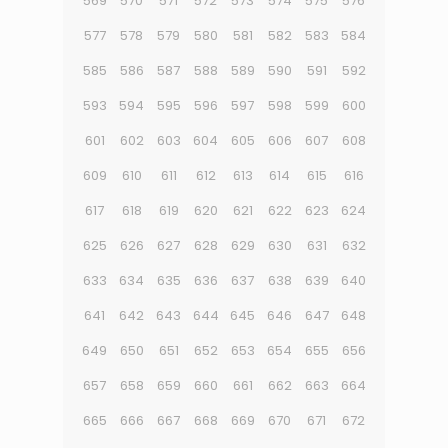
569
570
571
572
573
574
575
576
577
578
579
580
581
582
583
584
585
586
587
588
589
590
591
592
593
594
595
596
597
598
599
600
601
602
603
604
605
606
607
608
609
610
611
612
613
614
615
616
617
618
619
620
621
622
623
624
625
626
627
628
629
630
631
632
633
634
635
636
637
638
639
640
641
642
643
644
645
646
647
648
649
650
651
652
653
654
655
656
657
658
659
660
661
662
663
664
665
666
667
668
669
670
671
672