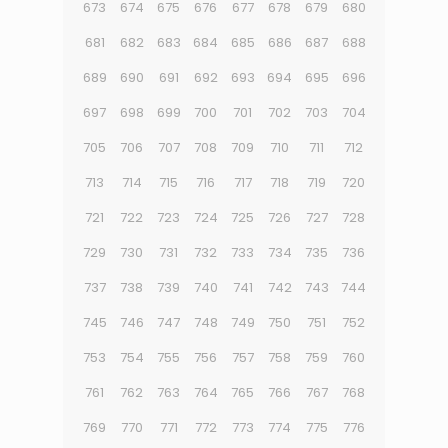
673
674
675
676
677
678
679
680
681
682
683
684
685
686
687
688
689
690
691
692
693
694
695
696
697
698
699
700
701
702
703
704
705
706
707
708
709
710
711
712
713
714
715
716
717
718
719
720
721
722
723
724
725
726
727
728
729
730
731
732
733
734
735
736
737
738
739
740
741
742
743
744
745
746
747
748
749
750
751
752
753
754
755
756
757
758
759
760
761
762
763
764
765
766
767
768
769
770
771
772
773
774
775
776