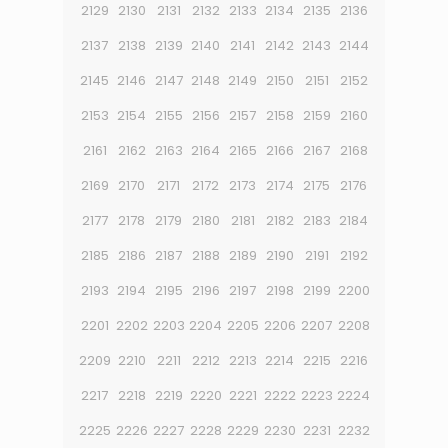
2129
2130
2131
2132
2133
2134
2135
2136
2137
2138
2139
2140
2141
2142
2143
2144
2145
2146
2147
2148
2149
2150
2151
2152
2153
2154
2155
2156
2157
2158
2159
2160
2161
2162
2163
2164
2165
2166
2167
2168
2169
2170
2171
2172
2173
2174
2175
2176
2177
2178
2179
2180
2181
2182
2183
2184
2185
2186
2187
2188
2189
2190
2191
2192
2193
2194
2195
2196
2197
2198
2199
2200
2201
2202
2203
2204
2205
2206
2207
2208
2209
2210
2211
2212
2213
2214
2215
2216
2217
2218
2219
2220
2221
2222
2223
2224
2225
2226
2227
2228
2229
2230
2231
2232