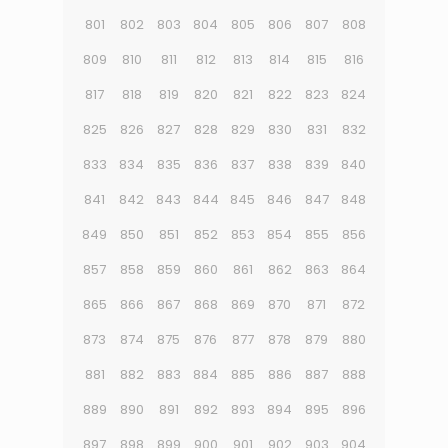
801
802
803
804
805
806
807
808
809
810
811
812
813
814
815
816
817
818
819
820
821
822
823
824
825
826
827
828
829
830
831
832
833
834
835
836
837
838
839
840
841
842
843
844
845
846
847
848
849
850
851
852
853
854
855
856
857
858
859
860
861
862
863
864
865
866
867
868
869
870
871
872
873
874
875
876
877
878
879
880
881
882
883
884
885
886
887
888
889
890
891
892
893
894
895
896
897
898
899
900
901
902
903
904