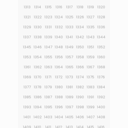
1313
1314
1315
1316
1317
1318
1319
1320
1321
1322
1323
1324
1325
1326
1327
1328
1329
1330
1331
1332
1333
1334
1335
1336
1337
1338
1339
1340
1341
1342
1343
1344
1345
1346
1347
1348
1349
1350
1351
1352
1353
1354
1355
1356
1357
1358
1359
1360
1361
1362
1363
1364
1365
1366
1367
1368
1369
1370
1371
1372
1373
1374
1375
1376
1377
1378
1379
1380
1381
1382
1383
1384
1385
1386
1387
1388
1389
1390
1391
1392
1393
1394
1395
1396
1397
1398
1399
1400
1401
1402
1403
1404
1405
1406
1407
1408
1409
1410
1411
1412
1413
1414
1415
1416