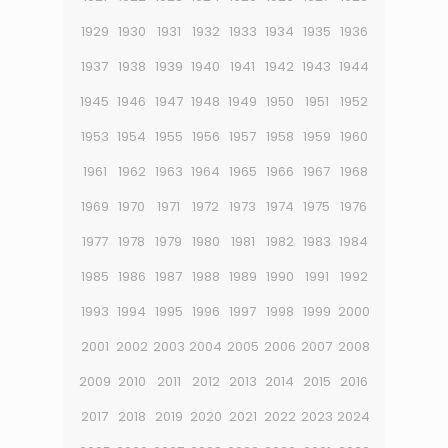
1929
1930
1931
1932
1933
1934
1935
1936
1937
1938
1939
1940
1941
1942
1943
1944
1945
1946
1947
1948
1949
1950
1951
1952
1953
1954
1955
1956
1957
1958
1959
1960
1961
1962
1963
1964
1965
1966
1967
1968
1969
1970
1971
1972
1973
1974
1975
1976
1977
1978
1979
1980
1981
1982
1983
1984
1985
1986
1987
1988
1989
1990
1991
1992
1993
1994
1995
1996
1997
1998
1999
2000
2001
2002
2003
2004
2005
2006
2007
2008
2009
2010
2011
2012
2013
2014
2015
2016
2017
2018
2019
2020
2021
2022
2023
2024