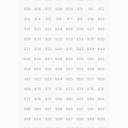
905
906
907
908
909
910
911
912
913
914
915
916
917
918
919
920
921
922
923
924
925
926
927
928
929
930
931
932
933
934
935
936
937
938
939
940
941
942
943
944
945
946
947
948
949
950
951
952
953
954
955
956
957
958
959
960
961
962
963
964
965
966
967
968
969
970
971
972
973
974
975
976
977
978
979
980
981
982
983
984
985
986
987
988
989
990
991
992
993
994
995
996
997
998
999
1000