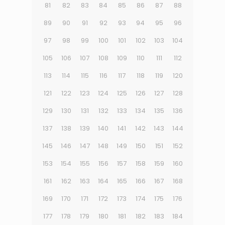
81
82
83
84
85
86
87
88
89
90
91
92
93
94
95
96
97
98
99
100
101
102
103
104
105
106
107
108
109
110
111
112
113
114
115
116
117
118
119
120
121
122
123
124
125
126
127
128
129
130
131
132
133
134
135
136
137
138
139
140
141
142
143
144
145
146
147
148
149
150
151
152
153
154
155
156
157
158
159
160
161
162
163
164
165
166
167
168
169
170
171
172
173
174
175
176
177
178
179
180
181
182
183
184