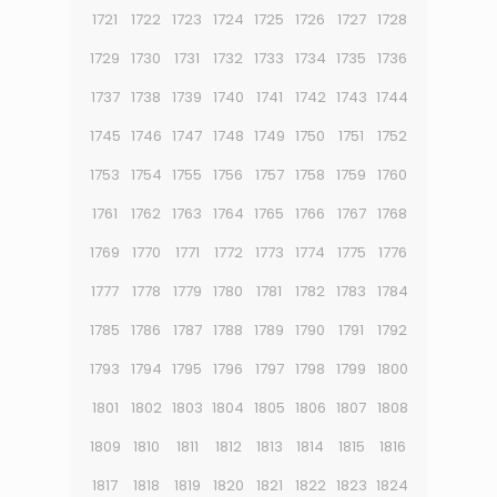
1721
1722
1723
1724
1725
1726
1727
1728
1729
1730
1731
1732
1733
1734
1735
1736
1737
1738
1739
1740
1741
1742
1743
1744
1745
1746
1747
1748
1749
1750
1751
1752
1753
1754
1755
1756
1757
1758
1759
1760
1761
1762
1763
1764
1765
1766
1767
1768
1769
1770
1771
1772
1773
1774
1775
1776
1777
1778
1779
1780
1781
1782
1783
1784
1785
1786
1787
1788
1789
1790
1791
1792
1793
1794
1795
1796
1797
1798
1799
1800
1801
1802
1803
1804
1805
1806
1807
1808
1809
1810
1811
1812
1813
1814
1815
1816
1817
1818
1819
1820
1821
1822
1823
1824