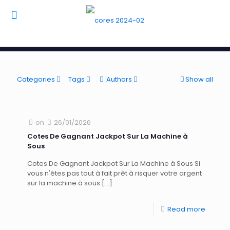
Categories
Tags
Authors
Show all
on
26/01/2026
Cotes De Gagnant Jackpot Sur La Machine à
Sous
Cotes De Gagnant Jackpot Sur La Machine à Sous Si
vous n'êtes pas tout à fait prêt à risquer votre argent
sur la machine à sous
[…]
Read more