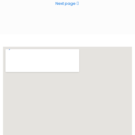
Next page