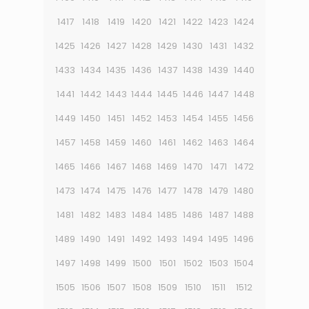
1417
1418
1419
1420
1421
1422
1423
1424
1425
1426
1427
1428
1429
1430
1431
1432
1433
1434
1435
1436
1437
1438
1439
1440
1441
1442
1443
1444
1445
1446
1447
1448
1449
1450
1451
1452
1453
1454
1455
1456
1457
1458
1459
1460
1461
1462
1463
1464
1465
1466
1467
1468
1469
1470
1471
1472
1473
1474
1475
1476
1477
1478
1479
1480
1481
1482
1483
1484
1485
1486
1487
1488
1489
1490
1491
1492
1493
1494
1495
1496
1497
1498
1499
1500
1501
1502
1503
1504
1505
1506
1507
1508
1509
1510
1511
1512