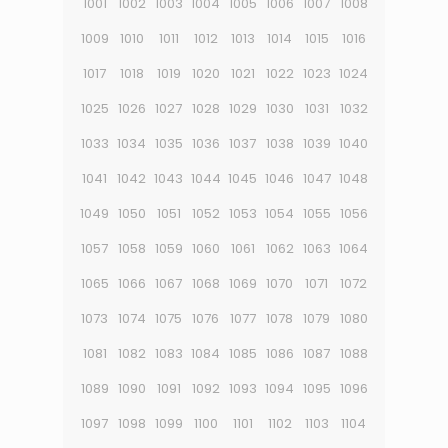
1001
1002
1003
1004
1005
1006
1007
1008
1009
1010
1011
1012
1013
1014
1015
1016
1017
1018
1019
1020
1021
1022
1023
1024
1025
1026
1027
1028
1029
1030
1031
1032
1033
1034
1035
1036
1037
1038
1039
1040
1041
1042
1043
1044
1045
1046
1047
1048
1049
1050
1051
1052
1053
1054
1055
1056
1057
1058
1059
1060
1061
1062
1063
1064
1065
1066
1067
1068
1069
1070
1071
1072
1073
1074
1075
1076
1077
1078
1079
1080
1081
1082
1083
1084
1085
1086
1087
1088
1089
1090
1091
1092
1093
1094
1095
1096
1097
1098
1099
1100
1101
1102
1103
1104