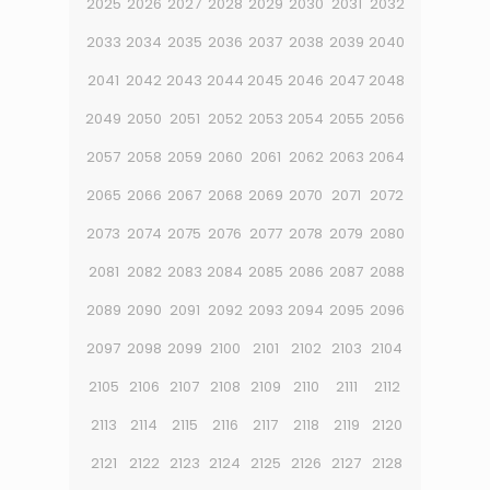
2025
2026
2027
2028
2029
2030
2031
2032
2033
2034
2035
2036
2037
2038
2039
2040
2041
2042
2043
2044
2045
2046
2047
2048
2049
2050
2051
2052
2053
2054
2055
2056
2057
2058
2059
2060
2061
2062
2063
2064
2065
2066
2067
2068
2069
2070
2071
2072
2073
2074
2075
2076
2077
2078
2079
2080
2081
2082
2083
2084
2085
2086
2087
2088
2089
2090
2091
2092
2093
2094
2095
2096
2097
2098
2099
2100
2101
2102
2103
2104
2105
2106
2107
2108
2109
2110
2111
2112
2113
2114
2115
2116
2117
2118
2119
2120
2121
2122
2123
2124
2125
2126
2127
2128