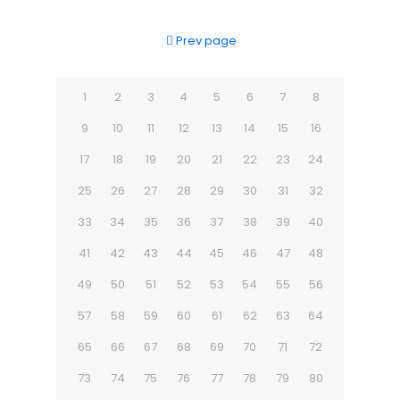
Prev page
1
2
3
4
5
6
7
8
9
10
11
12
13
14
15
16
17
18
19
20
21
22
23
24
25
26
27
28
29
30
31
32
33
34
35
36
37
38
39
40
41
42
43
44
45
46
47
48
49
50
51
52
53
54
55
56
57
58
59
60
61
62
63
64
65
66
67
68
69
70
71
72
73
74
75
76
77
78
79
80