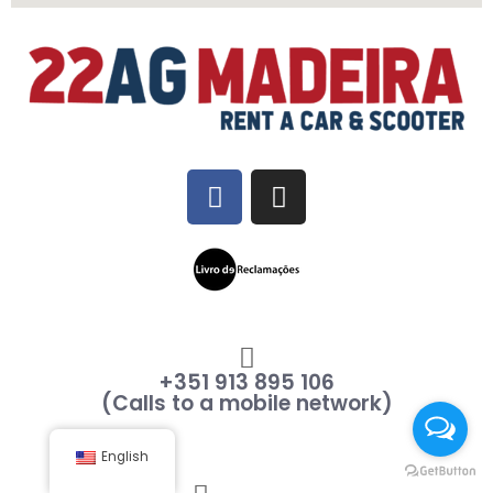
+351 913 895 106
(Calls to a mobile network)
English