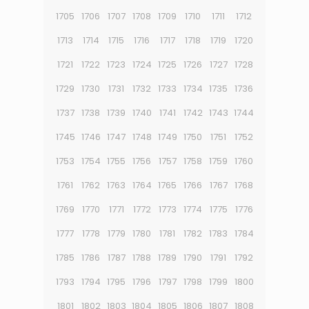
1705
1706
1707
1708
1709
1710
1711
1712
1713
1714
1715
1716
1717
1718
1719
1720
1721
1722
1723
1724
1725
1726
1727
1728
1729
1730
1731
1732
1733
1734
1735
1736
1737
1738
1739
1740
1741
1742
1743
1744
1745
1746
1747
1748
1749
1750
1751
1752
1753
1754
1755
1756
1757
1758
1759
1760
1761
1762
1763
1764
1765
1766
1767
1768
1769
1770
1771
1772
1773
1774
1775
1776
1777
1778
1779
1780
1781
1782
1783
1784
1785
1786
1787
1788
1789
1790
1791
1792
1793
1794
1795
1796
1797
1798
1799
1800
1801
1802
1803
1804
1805
1806
1807
1808