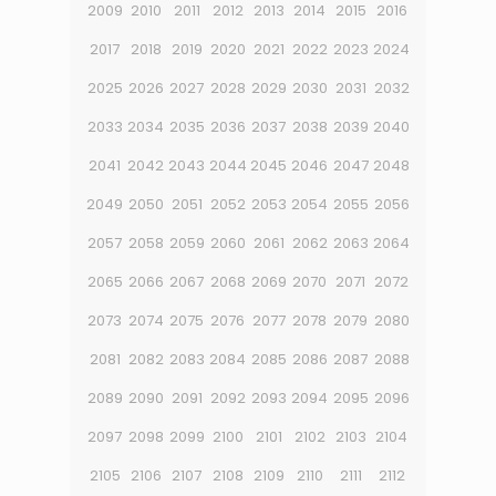
2009
2010
2011
2012
2013
2014
2015
2016
2017
2018
2019
2020
2021
2022
2023
2024
2025
2026
2027
2028
2029
2030
2031
2032
2033
2034
2035
2036
2037
2038
2039
2040
2041
2042
2043
2044
2045
2046
2047
2048
2049
2050
2051
2052
2053
2054
2055
2056
2057
2058
2059
2060
2061
2062
2063
2064
2065
2066
2067
2068
2069
2070
2071
2072
2073
2074
2075
2076
2077
2078
2079
2080
2081
2082
2083
2084
2085
2086
2087
2088
2089
2090
2091
2092
2093
2094
2095
2096
2097
2098
2099
2100
2101
2102
2103
2104
2105
2106
2107
2108
2109
2110
2111
2112