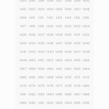
1393
1394
1395
1396
1397
1398
1399
1400
1401
1402
1403
1404
1405
1406
1407
1408
1409
1410
1411
1412
1413
1414
1415
1416
1417
1418
1419
1420
1421
1422
1423
1424
1425
1426
1427
1428
1429
1430
1431
1432
1433
1434
1435
1436
1437
1438
1439
1440
1441
1442
1443
1444
1445
1446
1447
1448
1449
1450
1451
1452
1453
1454
1455
1456
1457
1458
1459
1460
1461
1462
1463
1464
1465
1466
1467
1468
1469
1470
1471
1472
1473
1474
1475
1476
1477
1478
1479
1480
1481
1482
1483
1484
1485
1486
1487
1488
1489
1490
1491
1492
1493
1494
1495
1496