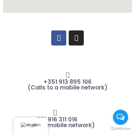
+351 913 895 106
(Calls to a mobile network)
+351 916 311 016
(Calls to a mobile network)
English