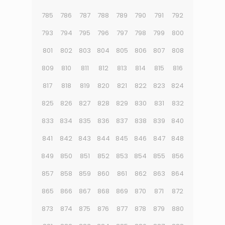
785
786
787
788
789
790
791
792
793
794
795
796
797
798
799
800
801
802
803
804
805
806
807
808
809
810
811
812
813
814
815
816
817
818
819
820
821
822
823
824
825
826
827
828
829
830
831
832
833
834
835
836
837
838
839
840
841
842
843
844
845
846
847
848
849
850
851
852
853
854
855
856
857
858
859
860
861
862
863
864
865
866
867
868
869
870
871
872
873
874
875
876
877
878
879
880