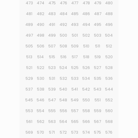
473
474
475
476
477
478
479
480
481
482
483
484
485
486
487
488
489
490
491
492
493
494
495
496
497
498
499
500
501
502
503
504
505
506
507
508
509
510
511
512
513
514
515
516
517
518
519
520
521
522
523
524
525
526
527
528
529
530
531
532
533
534
535
536
537
538
539
540
541
542
543
544
545
546
547
548
549
550
551
552
553
554
555
556
557
558
559
560
561
562
563
564
565
566
567
568
569
570
571
572
573
574
575
576