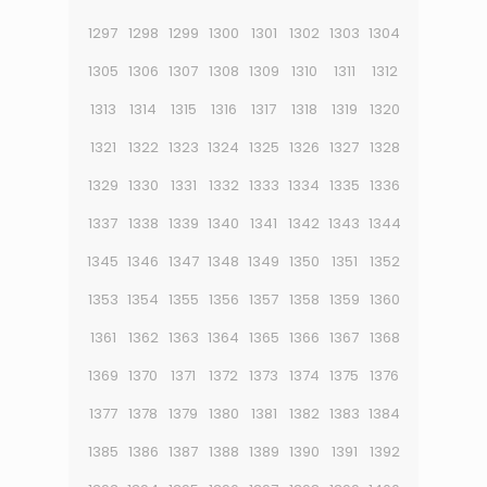
1297
1298
1299
1300
1301
1302
1303
1304
1305
1306
1307
1308
1309
1310
1311
1312
1313
1314
1315
1316
1317
1318
1319
1320
1321
1322
1323
1324
1325
1326
1327
1328
1329
1330
1331
1332
1333
1334
1335
1336
1337
1338
1339
1340
1341
1342
1343
1344
1345
1346
1347
1348
1349
1350
1351
1352
1353
1354
1355
1356
1357
1358
1359
1360
1361
1362
1363
1364
1365
1366
1367
1368
1369
1370
1371
1372
1373
1374
1375
1376
1377
1378
1379
1380
1381
1382
1383
1384
1385
1386
1387
1388
1389
1390
1391
1392