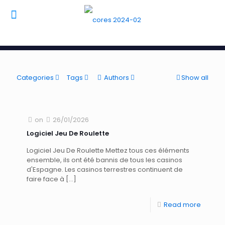
Categories
Tags
Authors
Show all
on
26/01/2026
Logiciel Jeu De Roulette
Logiciel Jeu De Roulette Mettez tous ces éléments
ensemble, ils ont été bannis de tous les casinos
d'Espagne. Les casinos terrestres continuent de
faire face à
[…]
Read more