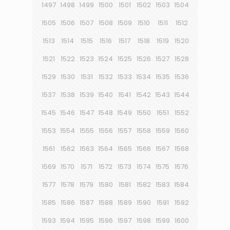
1497
1498
1499
1500
1501
1502
1503
1504
1505
1506
1507
1508
1509
1510
1511
1512
1513
1514
1515
1516
1517
1518
1519
1520
1521
1522
1523
1524
1525
1526
1527
1528
1529
1530
1531
1532
1533
1534
1535
1536
1537
1538
1539
1540
1541
1542
1543
1544
1545
1546
1547
1548
1549
1550
1551
1552
1553
1554
1555
1556
1557
1558
1559
1560
1561
1562
1563
1564
1565
1566
1567
1568
1569
1570
1571
1572
1573
1574
1575
1576
1577
1578
1579
1580
1581
1582
1583
1584
1585
1586
1587
1588
1589
1590
1591
1592
1593
1594
1595
1596
1597
1598
1599
1600