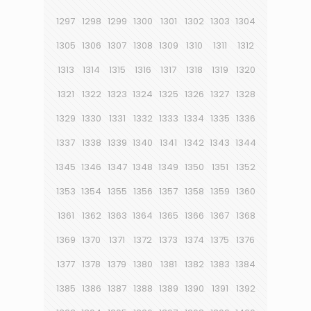
1297
1298
1299
1300
1301
1302
1303
1304
1305
1306
1307
1308
1309
1310
1311
1312
1313
1314
1315
1316
1317
1318
1319
1320
1321
1322
1323
1324
1325
1326
1327
1328
1329
1330
1331
1332
1333
1334
1335
1336
1337
1338
1339
1340
1341
1342
1343
1344
1345
1346
1347
1348
1349
1350
1351
1352
1353
1354
1355
1356
1357
1358
1359
1360
1361
1362
1363
1364
1365
1366
1367
1368
1369
1370
1371
1372
1373
1374
1375
1376
1377
1378
1379
1380
1381
1382
1383
1384
1385
1386
1387
1388
1389
1390
1391
1392