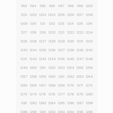
1193
1194
1195
1196
1197
1198
1199
1200
1201
1202
1203
1204
1205
1206
1207
1208
1209
1210
1211
1212
1213
1214
1215
1216
1217
1218
1219
1220
1221
1222
1223
1224
1225
1226
1227
1228
1229
1230
1231
1232
1233
1234
1235
1236
1237
1238
1239
1240
1241
1242
1243
1244
1245
1246
1247
1248
1249
1250
1251
1252
1253
1254
1255
1256
1257
1258
1259
1260
1261
1262
1263
1264
1265
1266
1267
1268
1269
1270
1271
1272
1273
1274
1275
1276
1277
1278
1279
1280
1281
1282
1283
1284
1285
1286
1287
1288
1289
1290
1291
1292
1293
1294
1295
1296