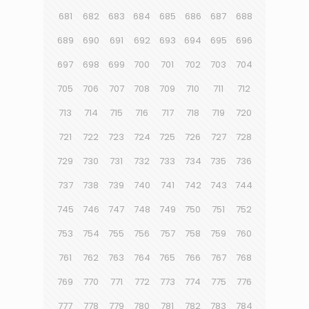
681
682
683
684
685
686
687
688
689
690
691
692
693
694
695
696
697
698
699
700
701
702
703
704
705
706
707
708
709
710
711
712
713
714
715
716
717
718
719
720
721
722
723
724
725
726
727
728
729
730
731
732
733
734
735
736
737
738
739
740
741
742
743
744
745
746
747
748
749
750
751
752
753
754
755
756
757
758
759
760
761
762
763
764
765
766
767
768
769
770
771
772
773
774
775
776
777
778
779
780
781
782
783
784