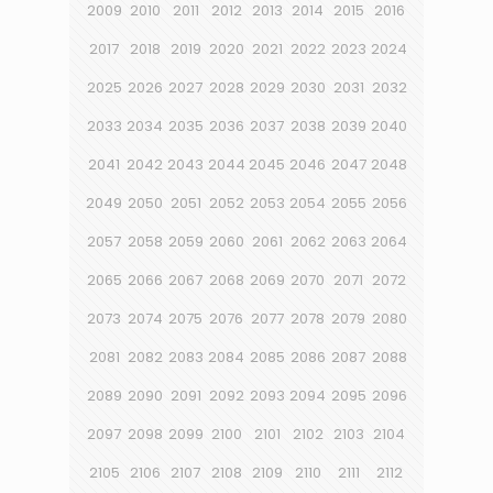
2009
2010
2011
2012
2013
2014
2015
2016
2017
2018
2019
2020
2021
2022
2023
2024
2025
2026
2027
2028
2029
2030
2031
2032
2033
2034
2035
2036
2037
2038
2039
2040
2041
2042
2043
2044
2045
2046
2047
2048
2049
2050
2051
2052
2053
2054
2055
2056
2057
2058
2059
2060
2061
2062
2063
2064
2065
2066
2067
2068
2069
2070
2071
2072
2073
2074
2075
2076
2077
2078
2079
2080
2081
2082
2083
2084
2085
2086
2087
2088
2089
2090
2091
2092
2093
2094
2095
2096
2097
2098
2099
2100
2101
2102
2103
2104
2105
2106
2107
2108
2109
2110
2111
2112