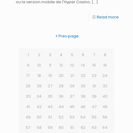
ou la version mobile de l'Hyper Casino,
[…]
Read more
Prev page
1
2
3
4
5
6
7
8
9
10
11
12
13
14
15
16
17
18
19
20
21
22
23
24
25
26
27
28
29
30
31
32
33
34
35
36
37
38
39
40
41
42
43
44
45
46
47
48
49
50
51
52
53
54
55
56
57
58
59
60
61
62
63
64