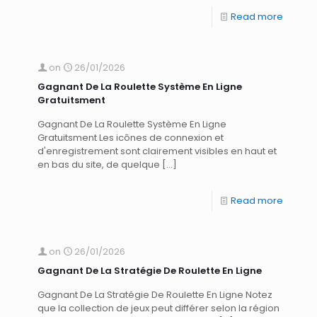
Read more
on
26/01/2026
Gagnant De La Roulette Système En Ligne
Gratuitsment
Gagnant De La Roulette Système En Ligne
Gratuitsment Les icônes de connexion et
d'enregistrement sont clairement visibles en haut et
en bas du site, de quelque
[…]
Read more
on
26/01/2026
Gagnant De La Stratégie De Roulette En Ligne
Gagnant De La Stratégie De Roulette En Ligne Notez
que la collection de jeux peut différer selon la région