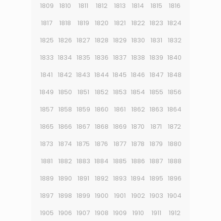
1809
1810
1811
1812
1813
1814
1815
1816
1817
1818
1819
1820
1821
1822
1823
1824
1825
1826
1827
1828
1829
1830
1831
1832
1833
1834
1835
1836
1837
1838
1839
1840
1841
1842
1843
1844
1845
1846
1847
1848
1849
1850
1851
1852
1853
1854
1855
1856
1857
1858
1859
1860
1861
1862
1863
1864
1865
1866
1867
1868
1869
1870
1871
1872
1873
1874
1875
1876
1877
1878
1879
1880
1881
1882
1883
1884
1885
1886
1887
1888
1889
1890
1891
1892
1893
1894
1895
1896
1897
1898
1899
1900
1901
1902
1903
1904
1905
1906
1907
1908
1909
1910
1911
1912