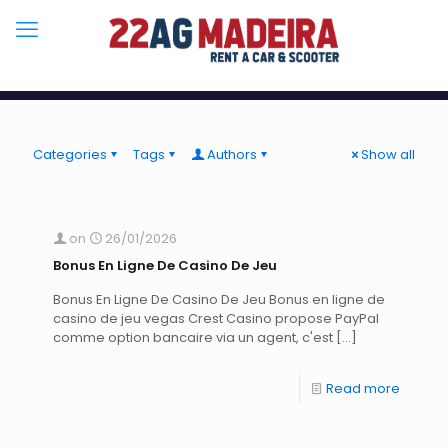
Categories
Tags
Authors
Show all
on
26/01/2026
Bonus En Ligne De Casino De Jeu
Bonus En Ligne De Casino De Jeu Bonus en ligne de
casino de jeu vegas Crest Casino propose PayPal
comme option bancaire via un agent, c'est
[…]
Read more