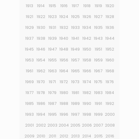
1913
1914
1915
1916
1917
1918
1919
1920
1921
1922
1923
1924
1925
1926
1927
1928
1929
1930
1931
1932
1933
1934
1935
1936
1937
1938
1939
1940
1941
1942
1943
1944
1945
1946
1947
1948
1949
1950
1951
1952
1953
1954
1955
1956
1957
1958
1959
1960
1961
1962
1963
1964
1965
1966
1967
1968
1969
1970
1971
1972
1973
1974
1975
1976
1977
1978
1979
1980
1981
1982
1983
1984
1985
1986
1987
1988
1989
1990
1991
1992
1993
1994
1995
1996
1997
1998
1999
2000
2001
2002
2003
2004
2005
2006
2007
2008
2009
2010
2011
2012
2013
2014
2015
2016