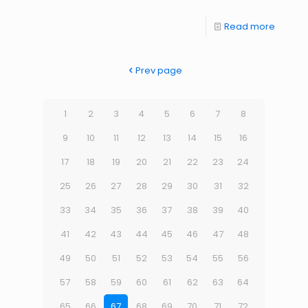
Read more
Prev page
1
2
3
4
5
6
7
8
9
10
11
12
13
14
15
16
17
18
19
20
21
22
23
24
25
26
27
28
29
30
31
32
33
34
35
36
37
38
39
40
41
42
43
44
45
46
47
48
49
50
51
52
53
54
55
56
57
58
59
60
61
62
63
64
65
66
67
68
69
70
71
72