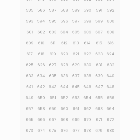
585
586
587
588
589
590
591
592
593
594
595
596
597
598
599
600
601
602
603
604
605
606
607
608
609
610
611
612
613
614
615
616
617
618
619
620
621
622
623
624
625
626
627
628
629
630
631
632
633
634
635
636
637
638
639
640
641
642
643
644
645
646
647
648
649
650
651
652
653
654
655
656
657
658
659
660
661
662
663
664
665
666
667
668
669
670
671
672
673
674
675
676
677
678
679
680