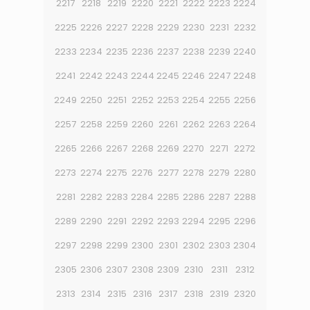
2217
2218
2219
2220
2221
2222
2223
2224
2225
2226
2227
2228
2229
2230
2231
2232
2233
2234
2235
2236
2237
2238
2239
2240
2241
2242
2243
2244
2245
2246
2247
2248
2249
2250
2251
2252
2253
2254
2255
2256
2257
2258
2259
2260
2261
2262
2263
2264
2265
2266
2267
2268
2269
2270
2271
2272
2273
2274
2275
2276
2277
2278
2279
2280
2281
2282
2283
2284
2285
2286
2287
2288
2289
2290
2291
2292
2293
2294
2295
2296
2297
2298
2299
2300
2301
2302
2303
2304
2305
2306
2307
2308
2309
2310
2311
2312
2313
2314
2315
2316
2317
2318
2319
2320