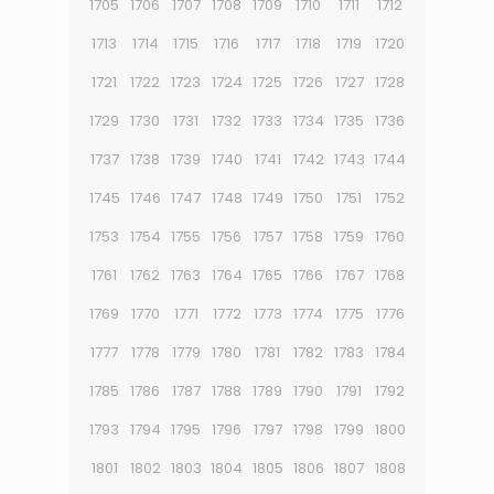
1705
1706
1707
1708
1709
1710
1711
1712
1713
1714
1715
1716
1717
1718
1719
1720
1721
1722
1723
1724
1725
1726
1727
1728
1729
1730
1731
1732
1733
1734
1735
1736
1737
1738
1739
1740
1741
1742
1743
1744
1745
1746
1747
1748
1749
1750
1751
1752
1753
1754
1755
1756
1757
1758
1759
1760
1761
1762
1763
1764
1765
1766
1767
1768
1769
1770
1771
1772
1773
1774
1775
1776
1777
1778
1779
1780
1781
1782
1783
1784
1785
1786
1787
1788
1789
1790
1791
1792
1793
1794
1795
1796
1797
1798
1799
1800
1801
1802
1803
1804
1805
1806
1807
1808