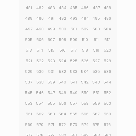
481
482
483
484
485
486
487
488
489
490
491
492
493
494
495
496
497
498
499
500
501
502
503
504
505
506
507
508
509
510
511
512
513
514
515
516
517
518
519
520
521
522
523
524
525
526
527
528
529
530
531
532
533
534
535
536
537
538
539
540
541
542
543
544
545
546
547
548
549
550
551
552
553
554
555
556
557
558
559
560
561
562
563
564
565
566
567
568
569
570
571
572
573
574
575
576
577
578
579
580
581
582
583
584