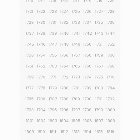
1713
1714
1715
1716
1717
1718
1719
1720
1721
1722
1723
1724
1725
1726
1727
1728
1729
1730
1731
1732
1733
1734
1735
1736
1737
1738
1739
1740
1741
1742
1743
1744
1745
1746
1747
1748
1749
1750
1751
1752
1753
1754
1755
1756
1757
1758
1759
1760
1761
1762
1763
1764
1765
1766
1767
1768
1769
1770
1771
1772
1773
1774
1775
1776
1777
1778
1779
1780
1781
1782
1783
1784
1785
1786
1787
1788
1789
1790
1791
1792
1793
1794
1795
1796
1797
1798
1799
1800
1801
1802
1803
1804
1805
1806
1807
1808
1809
1810
1811
1812
1813
1814
1815
1816