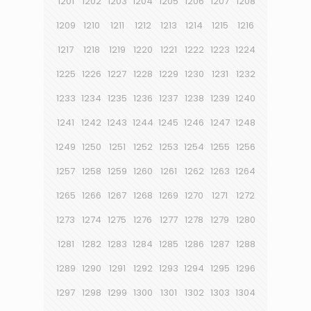
1201
1202
1203
1204
1205
1206
1207
1208
1209
1210
1211
1212
1213
1214
1215
1216
1217
1218
1219
1220
1221
1222
1223
1224
1225
1226
1227
1228
1229
1230
1231
1232
1233
1234
1235
1236
1237
1238
1239
1240
1241
1242
1243
1244
1245
1246
1247
1248
1249
1250
1251
1252
1253
1254
1255
1256
1257
1258
1259
1260
1261
1262
1263
1264
1265
1266
1267
1268
1269
1270
1271
1272
1273
1274
1275
1276
1277
1278
1279
1280
1281
1282
1283
1284
1285
1286
1287
1288
1289
1290
1291
1292
1293
1294
1295
1296
1297
1298
1299
1300
1301
1302
1303
1304