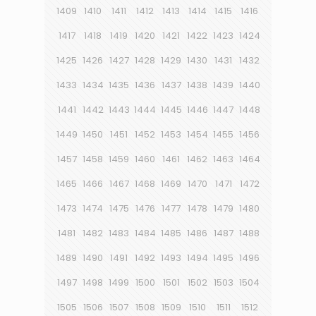
1409
1410
1411
1412
1413
1414
1415
1416
1417
1418
1419
1420
1421
1422
1423
1424
1425
1426
1427
1428
1429
1430
1431
1432
1433
1434
1435
1436
1437
1438
1439
1440
1441
1442
1443
1444
1445
1446
1447
1448
1449
1450
1451
1452
1453
1454
1455
1456
1457
1458
1459
1460
1461
1462
1463
1464
1465
1466
1467
1468
1469
1470
1471
1472
1473
1474
1475
1476
1477
1478
1479
1480
1481
1482
1483
1484
1485
1486
1487
1488
1489
1490
1491
1492
1493
1494
1495
1496
1497
1498
1499
1500
1501
1502
1503
1504
1505
1506
1507
1508
1509
1510
1511
1512