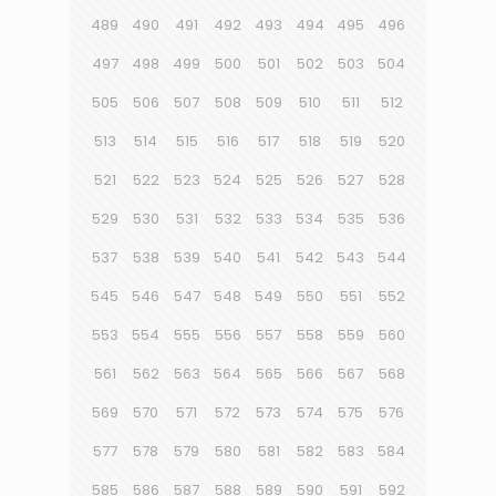
489
490
491
492
493
494
495
496
497
498
499
500
501
502
503
504
505
506
507
508
509
510
511
512
513
514
515
516
517
518
519
520
521
522
523
524
525
526
527
528
529
530
531
532
533
534
535
536
537
538
539
540
541
542
543
544
545
546
547
548
549
550
551
552
553
554
555
556
557
558
559
560
561
562
563
564
565
566
567
568
569
570
571
572
573
574
575
576
577
578
579
580
581
582
583
584
585
586
587
588
589
590
591
592