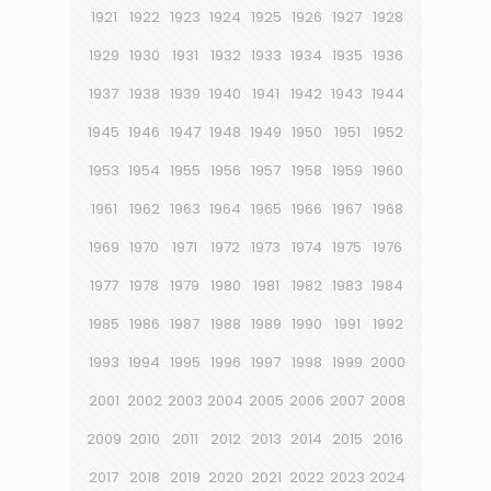
1921
1922
1923
1924
1925
1926
1927
1928
1929
1930
1931
1932
1933
1934
1935
1936
1937
1938
1939
1940
1941
1942
1943
1944
1945
1946
1947
1948
1949
1950
1951
1952
1953
1954
1955
1956
1957
1958
1959
1960
1961
1962
1963
1964
1965
1966
1967
1968
1969
1970
1971
1972
1973
1974
1975
1976
1977
1978
1979
1980
1981
1982
1983
1984
1985
1986
1987
1988
1989
1990
1991
1992
1993
1994
1995
1996
1997
1998
1999
2000
2001
2002
2003
2004
2005
2006
2007
2008
2009
2010
2011
2012
2013
2014
2015
2016
2017
2018
2019
2020
2021
2022
2023
2024