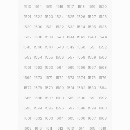
1513
1514
1515
1516
1517
1518
1519
1520
1521
1522
1523
1524
1525
1526
1527
1528
1529
1530
1531
1532
1533
1534
1535
1536
1537
1538
1539
1540
1541
1542
1543
1544
1545
1546
1547
1548
1549
1550
1551
1552
1553
1554
1555
1556
1557
1558
1559
1560
1561
1562
1563
1564
1565
1566
1567
1568
1569
1570
1571
1572
1573
1574
1575
1576
1577
1578
1579
1580
1581
1582
1583
1584
1585
1586
1587
1588
1589
1590
1591
1592
1593
1594
1595
1596
1597
1598
1599
1600
1601
1602
1603
1604
1605
1606
1607
1608
1609
1610
1611
1612
1613
1614
1615
1616