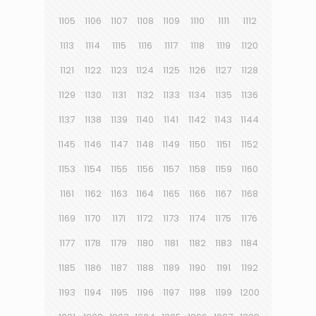
1105
1106
1107
1108
1109
1110
1111
1112
1113
1114
1115
1116
1117
1118
1119
1120
1121
1122
1123
1124
1125
1126
1127
1128
1129
1130
1131
1132
1133
1134
1135
1136
1137
1138
1139
1140
1141
1142
1143
1144
1145
1146
1147
1148
1149
1150
1151
1152
1153
1154
1155
1156
1157
1158
1159
1160
1161
1162
1163
1164
1165
1166
1167
1168
1169
1170
1171
1172
1173
1174
1175
1176
1177
1178
1179
1180
1181
1182
1183
1184
1185
1186
1187
1188
1189
1190
1191
1192
1193
1194
1195
1196
1197
1198
1199
1200