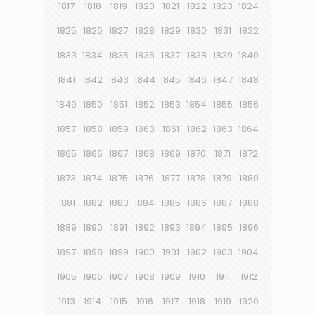
1817
1818
1819
1820
1821
1822
1823
1824
1825
1826
1827
1828
1829
1830
1831
1832
1833
1834
1835
1836
1837
1838
1839
1840
1841
1842
1843
1844
1845
1846
1847
1848
1849
1850
1851
1852
1853
1854
1855
1856
1857
1858
1859
1860
1861
1862
1863
1864
1865
1866
1867
1868
1869
1870
1871
1872
1873
1874
1875
1876
1877
1878
1879
1880
1881
1882
1883
1884
1885
1886
1887
1888
1889
1890
1891
1892
1893
1894
1895
1896
1897
1898
1899
1900
1901
1902
1903
1904
1905
1906
1907
1908
1909
1910
1911
1912
1913
1914
1915
1916
1917
1918
1919
1920