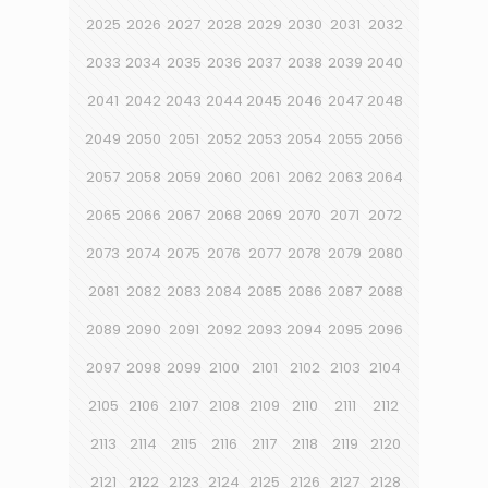
2025
2026
2027
2028
2029
2030
2031
2032
2033
2034
2035
2036
2037
2038
2039
2040
2041
2042
2043
2044
2045
2046
2047
2048
2049
2050
2051
2052
2053
2054
2055
2056
2057
2058
2059
2060
2061
2062
2063
2064
2065
2066
2067
2068
2069
2070
2071
2072
2073
2074
2075
2076
2077
2078
2079
2080
2081
2082
2083
2084
2085
2086
2087
2088
2089
2090
2091
2092
2093
2094
2095
2096
2097
2098
2099
2100
2101
2102
2103
2104
2105
2106
2107
2108
2109
2110
2111
2112
2113
2114
2115
2116
2117
2118
2119
2120
2121
2122
2123
2124
2125
2126
2127
2128