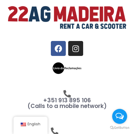
+351 913 895 106
(Calls to a mobile network)
English