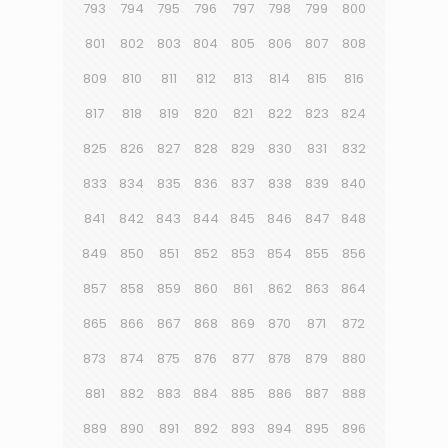
793
794
795
796
797
798
799
800
801
802
803
804
805
806
807
808
809
810
811
812
813
814
815
816
817
818
819
820
821
822
823
824
825
826
827
828
829
830
831
832
833
834
835
836
837
838
839
840
841
842
843
844
845
846
847
848
849
850
851
852
853
854
855
856
857
858
859
860
861
862
863
864
865
866
867
868
869
870
871
872
873
874
875
876
877
878
879
880
881
882
883
884
885
886
887
888
889
890
891
892
893
894
895
896