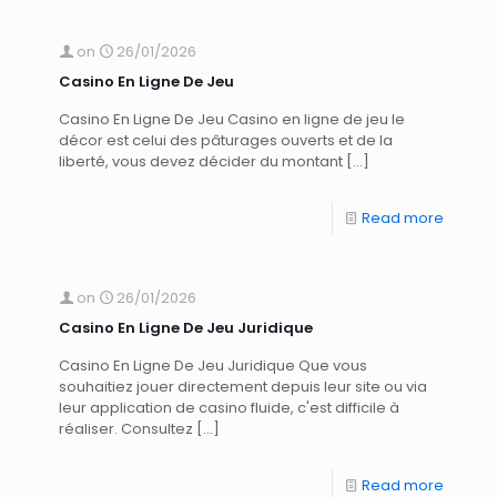
on
26/01/2026
Casino En Ligne De Jeu
Casino En Ligne De Jeu Casino en ligne de jeu le
décor est celui des pâturages ouverts et de la
liberté, vous devez décider du montant
[…]
Read more
on
26/01/2026
Casino En Ligne De Jeu Juridique
Casino En Ligne De Jeu Juridique Que vous
souhaitiez jouer directement depuis leur site ou via
leur application de casino fluide, c'est difficile à
réaliser. Consultez
[…]
Read more