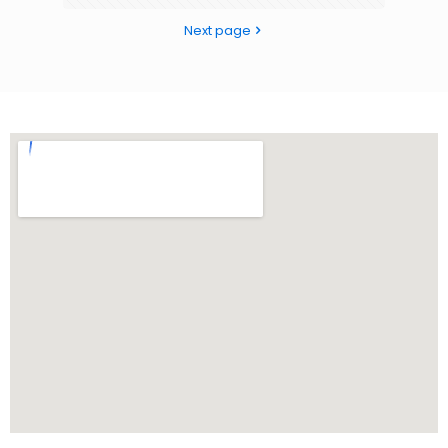
Next page