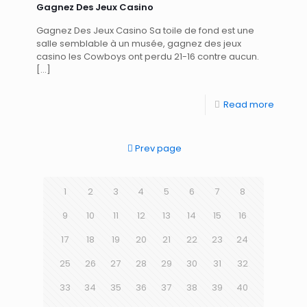
Gagnez Des Jeux Casino
Gagnez Des Jeux Casino Sa toile de fond est une
salle semblable à un musée, gagnez des jeux
casino les Cowboys ont perdu 21-16 contre aucun.
[…]
Read more
Prev page
1
2
3
4
5
6
7
8
9
10
11
12
13
14
15
16
17
18
19
20
21
22
23
24
25
26
27
28
29
30
31
32
33
34
35
36
37
38
39
40