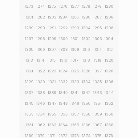
1273
1274
1275
1276
1277
1278
1279
1280
1281
1282
1283
1284
1285
1286
1287
1288
1289
1290
1291
1292
1293
1294
1295
1296
1297
1298
1299
1300
1301
1302
1303
1304
1305
1306
1307
1308
1309
1310
1311
1312
1313
1314
1315
1316
1317
1318
1319
1320
1321
1322
1323
1324
1325
1326
1327
1328
1329
1330
1331
1332
1333
1334
1335
1336
1337
1338
1339
1340
1341
1342
1343
1344
1345
1346
1347
1348
1349
1350
1351
1352
1353
1354
1355
1356
1357
1358
1359
1360
1361
1362
1363
1364
1365
1366
1367
1368
1369
1370
1371
1372
1373
1374
1375
1376