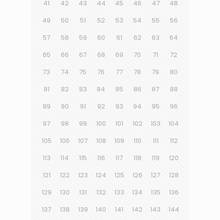
41
42
43
44
45
46
47
48
49
50
51
52
53
54
55
56
57
58
59
60
61
62
63
64
65
66
67
68
69
70
71
72
73
74
75
76
77
78
79
80
81
82
83
84
85
86
87
88
89
90
91
92
93
94
95
96
97
98
99
100
101
102
103
104
105
106
107
108
109
110
111
112
113
114
115
116
117
118
119
120
121
122
123
124
125
126
127
128
129
130
131
132
133
134
135
136
137
138
139
140
141
142
143
144