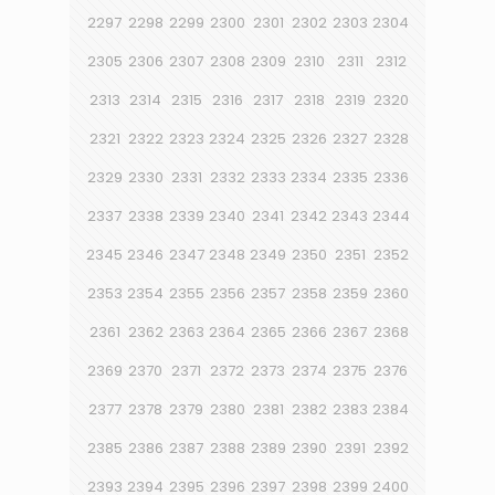
2297
2298
2299
2300
2301
2302
2303
2304
2305
2306
2307
2308
2309
2310
2311
2312
2313
2314
2315
2316
2317
2318
2319
2320
2321
2322
2323
2324
2325
2326
2327
2328
2329
2330
2331
2332
2333
2334
2335
2336
2337
2338
2339
2340
2341
2342
2343
2344
2345
2346
2347
2348
2349
2350
2351
2352
2353
2354
2355
2356
2357
2358
2359
2360
2361
2362
2363
2364
2365
2366
2367
2368
2369
2370
2371
2372
2373
2374
2375
2376
2377
2378
2379
2380
2381
2382
2383
2384
2385
2386
2387
2388
2389
2390
2391
2392
2393
2394
2395
2396
2397
2398
2399
2400