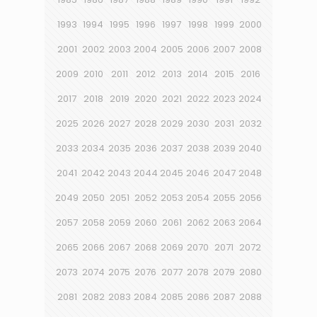
1993
1994
1995
1996
1997
1998
1999
2000
2001
2002
2003
2004
2005
2006
2007
2008
2009
2010
2011
2012
2013
2014
2015
2016
2017
2018
2019
2020
2021
2022
2023
2024
2025
2026
2027
2028
2029
2030
2031
2032
2033
2034
2035
2036
2037
2038
2039
2040
2041
2042
2043
2044
2045
2046
2047
2048
2049
2050
2051
2052
2053
2054
2055
2056
2057
2058
2059
2060
2061
2062
2063
2064
2065
2066
2067
2068
2069
2070
2071
2072
2073
2074
2075
2076
2077
2078
2079
2080
2081
2082
2083
2084
2085
2086
2087
2088