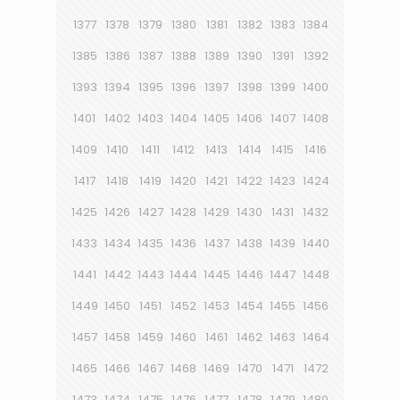
1377
1378
1379
1380
1381
1382
1383
1384
1385
1386
1387
1388
1389
1390
1391
1392
1393
1394
1395
1396
1397
1398
1399
1400
1401
1402
1403
1404
1405
1406
1407
1408
1409
1410
1411
1412
1413
1414
1415
1416
1417
1418
1419
1420
1421
1422
1423
1424
1425
1426
1427
1428
1429
1430
1431
1432
1433
1434
1435
1436
1437
1438
1439
1440
1441
1442
1443
1444
1445
1446
1447
1448
1449
1450
1451
1452
1453
1454
1455
1456
1457
1458
1459
1460
1461
1462
1463
1464
1465
1466
1467
1468
1469
1470
1471
1472
1473
1474
1475
1476
1477
1478
1479
1480