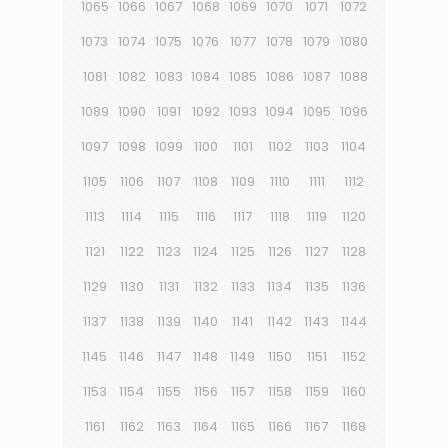
1065
1066
1067
1068
1069
1070
1071
1072
1073
1074
1075
1076
1077
1078
1079
1080
1081
1082
1083
1084
1085
1086
1087
1088
1089
1090
1091
1092
1093
1094
1095
1096
1097
1098
1099
1100
1101
1102
1103
1104
1105
1106
1107
1108
1109
1110
1111
1112
1113
1114
1115
1116
1117
1118
1119
1120
1121
1122
1123
1124
1125
1126
1127
1128
1129
1130
1131
1132
1133
1134
1135
1136
1137
1138
1139
1140
1141
1142
1143
1144
1145
1146
1147
1148
1149
1150
1151
1152
1153
1154
1155
1156
1157
1158
1159
1160
1161
1162
1163
1164
1165
1166
1167
1168