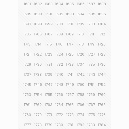
1681
1682
1683
1684
1685
1686
1687
1688
1689
1690
1691
1692
1693
1694
1695
1696
1697
1698
1699
1700
1701
1702
1703
1704
1705
1706
1707
1708
1709
1710
1711
1712
1713
1714
1715
1716
1717
1718
1719
1720
1721
1722
1723
1724
1725
1726
1727
1728
1729
1730
1731
1732
1733
1734
1735
1736
1737
1738
1739
1740
1741
1742
1743
1744
1745
1746
1747
1748
1749
1750
1751
1752
1753
1754
1755
1756
1757
1758
1759
1760
1761
1762
1763
1764
1765
1766
1767
1768
1769
1770
1771
1772
1773
1774
1775
1776
1777
1778
1779
1780
1781
1782
1783
1784