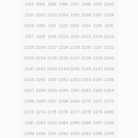
2193
2194
2195
2196
2197
2198
2199
2200
2201
2202
2203
2204
2205
2206
2207
2208
2209
2210
2211
2212
2213
2214
2215
2216
2217
2218
2219
2220
2221
2222
2223
2224
2225
2226
2227
2228
2229
2230
2231
2232
2233
2234
2235
2236
2237
2238
2239
2240
2241
2242
2243
2244
2245
2246
2247
2248
2249
2250
2251
2252
2253
2254
2255
2256
2257
2258
2259
2260
2261
2262
2263
2264
2265
2266
2267
2268
2269
2270
2271
2272
2273
2274
2275
2276
2277
2278
2279
2280
2281
2282
2283
2284
2285
2286
2287
2288
2289
2290
2291
2292
2293
2294
2295
2296