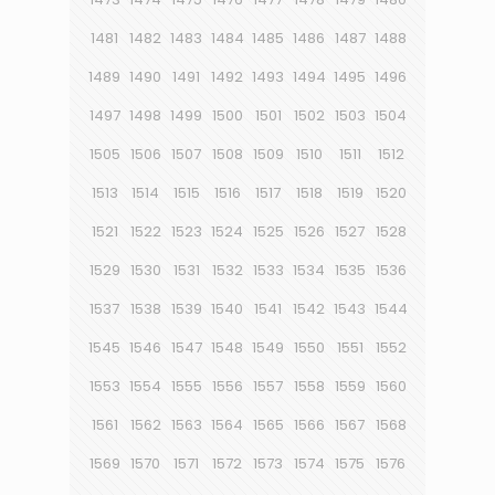
1481
1482
1483
1484
1485
1486
1487
1488
1489
1490
1491
1492
1493
1494
1495
1496
1497
1498
1499
1500
1501
1502
1503
1504
1505
1506
1507
1508
1509
1510
1511
1512
1513
1514
1515
1516
1517
1518
1519
1520
1521
1522
1523
1524
1525
1526
1527
1528
1529
1530
1531
1532
1533
1534
1535
1536
1537
1538
1539
1540
1541
1542
1543
1544
1545
1546
1547
1548
1549
1550
1551
1552
1553
1554
1555
1556
1557
1558
1559
1560
1561
1562
1563
1564
1565
1566
1567
1568
1569
1570
1571
1572
1573
1574
1575
1576