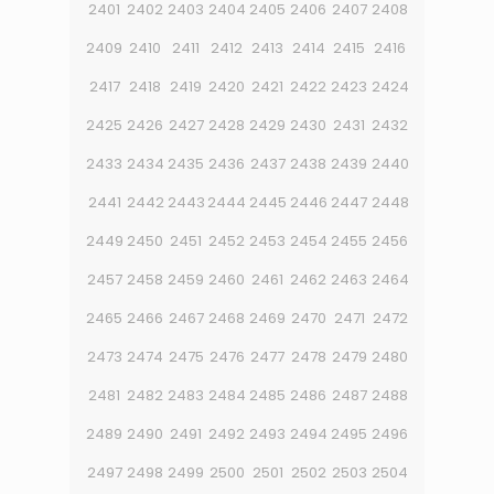
2401
2402
2403
2404
2405
2406
2407
2408
2409
2410
2411
2412
2413
2414
2415
2416
2417
2418
2419
2420
2421
2422
2423
2424
2425
2426
2427
2428
2429
2430
2431
2432
2433
2434
2435
2436
2437
2438
2439
2440
2441
2442
2443
2444
2445
2446
2447
2448
2449
2450
2451
2452
2453
2454
2455
2456
2457
2458
2459
2460
2461
2462
2463
2464
2465
2466
2467
2468
2469
2470
2471
2472
2473
2474
2475
2476
2477
2478
2479
2480
2481
2482
2483
2484
2485
2486
2487
2488
2489
2490
2491
2492
2493
2494
2495
2496
2497
2498
2499
2500
2501
2502
2503
2504