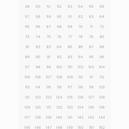
49
50
51
52
53
54
55
56
57
58
59
60
61
62
63
64
65
66
67
68
69
70
71
72
73
74
75
76
77
78
79
80
81
82
83
84
85
86
87
88
89
90
91
92
93
94
95
96
97
98
99
100
101
102
103
104
105
106
107
108
109
110
111
112
113
114
115
116
117
118
119
120
121
122
123
124
125
126
127
128
129
130
131
132
133
134
135
136
137
138
139
140
141
142
143
144
145
146
147
148
149
150
151
152