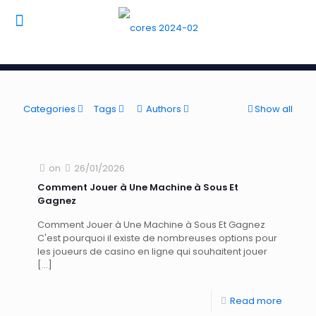
Categories
Tags
Authors
Show all
on
26/01/2026
Comment Jouer à Une Machine à Sous Et
Gagnez
Comment Jouer à Une Machine à Sous Et Gagnez
C'est pourquoi il existe de nombreuses options pour
les joueurs de casino en ligne qui souhaitent jouer
[…]
Read more