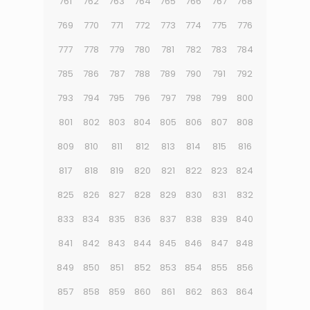
761
762
763
764
765
766
767
768
769
770
771
772
773
774
775
776
777
778
779
780
781
782
783
784
785
786
787
788
789
790
791
792
793
794
795
796
797
798
799
800
801
802
803
804
805
806
807
808
809
810
811
812
813
814
815
816
817
818
819
820
821
822
823
824
825
826
827
828
829
830
831
832
833
834
835
836
837
838
839
840
841
842
843
844
845
846
847
848
849
850
851
852
853
854
855
856
857
858
859
860
861
862
863
864