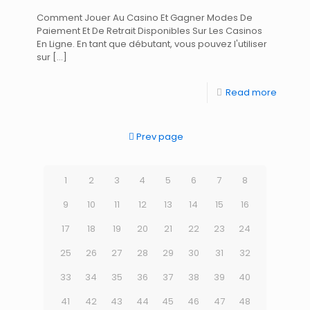
Comment Jouer Au Casino Et Gagner Modes De
Paiement Et De Retrait Disponibles Sur Les Casinos
En Ligne. En tant que débutant, vous pouvez l'utiliser
sur
[…]
Read more
Prev page
1
2
3
4
5
6
7
8
9
10
11
12
13
14
15
16
17
18
19
20
21
22
23
24
25
26
27
28
29
30
31
32
33
34
35
36
37
38
39
40
41
42
43
44
45
46
47
48