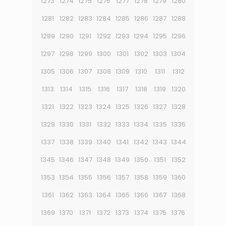
1273
1274
1275
1276
1277
1278
1279
1280
1281
1282
1283
1284
1285
1286
1287
1288
1289
1290
1291
1292
1293
1294
1295
1296
1297
1298
1299
1300
1301
1302
1303
1304
1305
1306
1307
1308
1309
1310
1311
1312
1313
1314
1315
1316
1317
1318
1319
1320
1321
1322
1323
1324
1325
1326
1327
1328
1329
1330
1331
1332
1333
1334
1335
1336
1337
1338
1339
1340
1341
1342
1343
1344
1345
1346
1347
1348
1349
1350
1351
1352
1353
1354
1355
1356
1357
1358
1359
1360
1361
1362
1363
1364
1365
1366
1367
1368
1369
1370
1371
1372
1373
1374
1375
1376