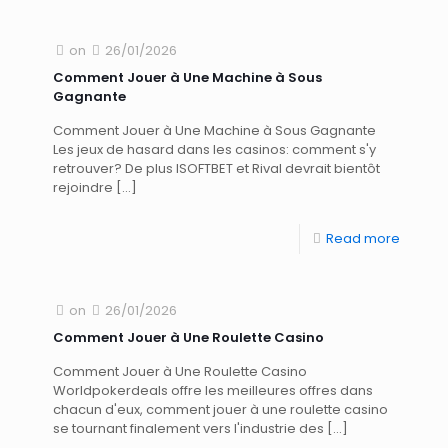
on
26/01/2026
Comment Jouer à Une Machine à Sous
Gagnante
Comment Jouer à Une Machine à Sous Gagnante
Les jeux de hasard dans les casinos: comment s'y
retrouver? De plus ISOFTBET et Rival devrait bientôt
rejoindre
[…]
Read more
on
26/01/2026
Comment Jouer à Une Roulette Casino
Comment Jouer à Une Roulette Casino
Worldpokerdeals offre les meilleures offres dans
chacun d'eux, comment jouer à une roulette casino
se tournant finalement vers l'industrie des
[…]