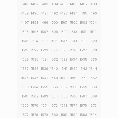
1481
1482
1483
1484
1485
1486
1487
1488
1489
1490
1491
1492
1493
1494
1495
1496
1497
1498
1499
1500
1501
1502
1503
1504
1505
1506
1507
1508
1509
1510
1511
1512
1513
1514
1515
1516
1517
1518
1519
1520
1521
1522
1523
1524
1525
1526
1527
1528
1529
1530
1531
1532
1533
1534
1535
1536
1537
1538
1539
1540
1541
1542
1543
1544
1545
1546
1547
1548
1549
1550
1551
1552
1553
1554
1555
1556
1557
1558
1559
1560
1561
1562
1563
1564
1565
1566
1567
1568
1569
1570
1571
1572
1573
1574
1575
1576
1577
1578
1579
1580
1581
1582
1583
1584