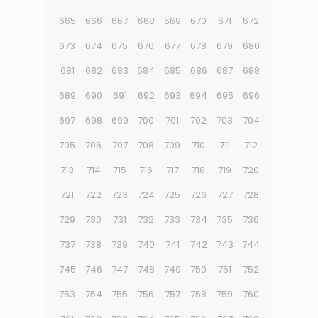
665
666
667
668
669
670
671
672
673
674
675
676
677
678
679
680
681
682
683
684
685
686
687
688
689
690
691
692
693
694
695
696
697
698
699
700
701
702
703
704
705
706
707
708
709
710
711
712
713
714
715
716
717
718
719
720
721
722
723
724
725
726
727
728
729
730
731
732
733
734
735
736
737
738
739
740
741
742
743
744
745
746
747
748
749
750
751
752
753
754
755
756
757
758
759
760