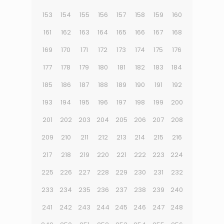
153
154
155
156
157
158
159
160
161
162
163
164
165
166
167
168
169
170
171
172
173
174
175
176
177
178
179
180
181
182
183
184
185
186
187
188
189
190
191
192
193
194
195
196
197
198
199
200
201
202
203
204
205
206
207
208
209
210
211
212
213
214
215
216
217
218
219
220
221
222
223
224
225
226
227
228
229
230
231
232
233
234
235
236
237
238
239
240
241
242
243
244
245
246
247
248