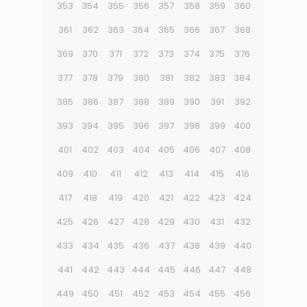
353
354
355
356
357
358
359
360
361
362
363
364
365
366
367
368
369
370
371
372
373
374
375
376
377
378
379
380
381
382
383
384
385
386
387
388
389
390
391
392
393
394
395
396
397
398
399
400
401
402
403
404
405
406
407
408
409
410
411
412
413
414
415
416
417
418
419
420
421
422
423
424
425
426
427
428
429
430
431
432
433
434
435
436
437
438
439
440
441
442
443
444
445
446
447
448
449
450
451
452
453
454
455
456