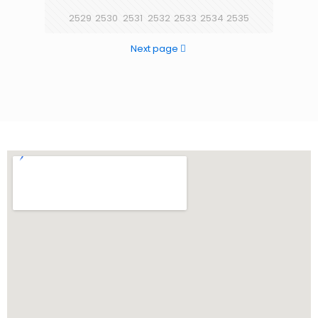
2529
2530
2531
2532
2533
2534
2535
Next page