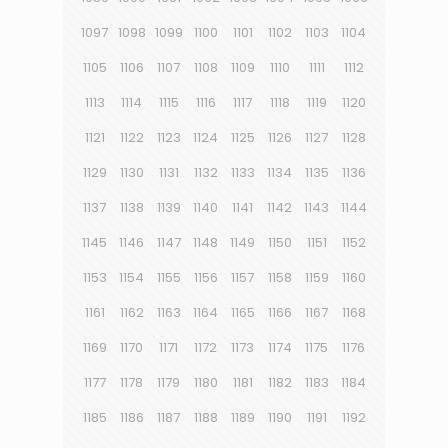
1097
1098
1099
1100
1101
1102
1103
1104
1105
1106
1107
1108
1109
1110
1111
1112
1113
1114
1115
1116
1117
1118
1119
1120
1121
1122
1123
1124
1125
1126
1127
1128
1129
1130
1131
1132
1133
1134
1135
1136
1137
1138
1139
1140
1141
1142
1143
1144
1145
1146
1147
1148
1149
1150
1151
1152
1153
1154
1155
1156
1157
1158
1159
1160
1161
1162
1163
1164
1165
1166
1167
1168
1169
1170
1171
1172
1173
1174
1175
1176
1177
1178
1179
1180
1181
1182
1183
1184
1185
1186
1187
1188
1189
1190
1191
1192