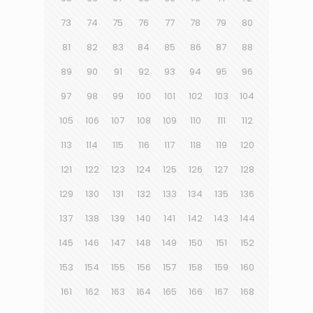
73
74
75
76
77
78
79
80
81
82
83
84
85
86
87
88
89
90
91
92
93
94
95
96
97
98
99
100
101
102
103
104
105
106
107
108
109
110
111
112
113
114
115
116
117
118
119
120
121
122
123
124
125
126
127
128
129
130
131
132
133
134
135
136
137
138
139
140
141
142
143
144
145
146
147
148
149
150
151
152
153
154
155
156
157
158
159
160
161
162
163
164
165
166
167
168