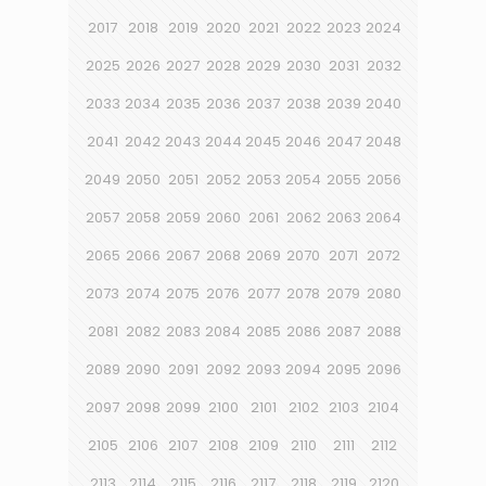
2017
2018
2019
2020
2021
2022
2023
2024
2025
2026
2027
2028
2029
2030
2031
2032
2033
2034
2035
2036
2037
2038
2039
2040
2041
2042
2043
2044
2045
2046
2047
2048
2049
2050
2051
2052
2053
2054
2055
2056
2057
2058
2059
2060
2061
2062
2063
2064
2065
2066
2067
2068
2069
2070
2071
2072
2073
2074
2075
2076
2077
2078
2079
2080
2081
2082
2083
2084
2085
2086
2087
2088
2089
2090
2091
2092
2093
2094
2095
2096
2097
2098
2099
2100
2101
2102
2103
2104
2105
2106
2107
2108
2109
2110
2111
2112
2113
2114
2115
2116
2117
2118
2119
2120