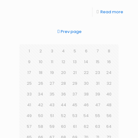
Read more
Prev page
1
2
3
4
5
6
7
8
9
10
11
12
13
14
15
16
17
18
19
20
21
22
23
24
25
26
27
28
29
30
31
32
33
34
35
36
37
38
39
40
41
42
43
44
45
46
47
48
49
50
51
52
53
54
55
56
57
58
59
60
61
62
63
64
65
66
67
68
69
70
71
72