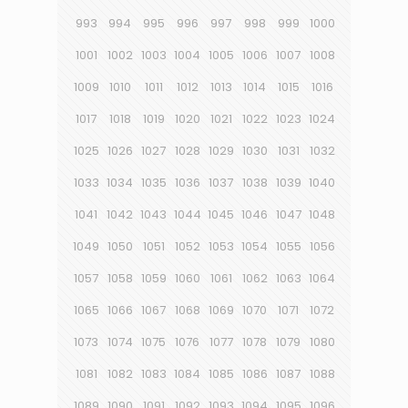
993
994
995
996
997
998
999
1000
1001
1002
1003
1004
1005
1006
1007
1008
1009
1010
1011
1012
1013
1014
1015
1016
1017
1018
1019
1020
1021
1022
1023
1024
1025
1026
1027
1028
1029
1030
1031
1032
1033
1034
1035
1036
1037
1038
1039
1040
1041
1042
1043
1044
1045
1046
1047
1048
1049
1050
1051
1052
1053
1054
1055
1056
1057
1058
1059
1060
1061
1062
1063
1064
1065
1066
1067
1068
1069
1070
1071
1072
1073
1074
1075
1076
1077
1078
1079
1080
1081
1082
1083
1084
1085
1086
1087
1088
1089
1090
1091
1092
1093
1094
1095
1096