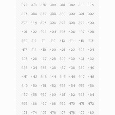
377
378
379
380
381
382
383
384
385
386
387
388
389
390
391
392
393
394
395
396
397
398
399
400
401
402
403
404
405
406
407
408
409
410
411
412
413
414
415
416
417
418
419
420
421
422
423
424
425
426
427
428
429
430
431
432
433
434
435
436
437
438
439
440
441
442
443
444
445
446
447
448
449
450
451
452
453
454
455
456
457
458
459
460
461
462
463
464
465
466
467
468
469
470
471
472
473
474
475
476
477
478
479
480