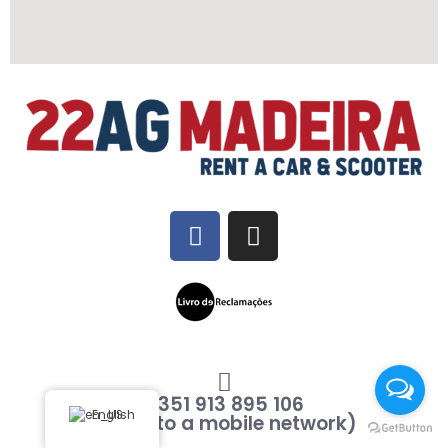
+351 913 895 106
English
(Calls to a mobile network)