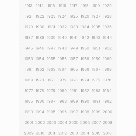
1913
1914
1915
1916
1917
1918
1919
1920
1921
1922
1923
1924
1925
1926
1927
1928
1929
1930
1931
1932
1933
1934
1935
1936
1937
1938
1939
1940
1941
1942
1943
1944
1945
1946
1947
1948
1949
1950
1951
1952
1953
1954
1955
1956
1957
1958
1959
1960
1961
1962
1963
1964
1965
1966
1967
1968
1969
1970
1971
1972
1973
1974
1975
1976
1977
1978
1979
1980
1981
1982
1983
1984
1985
1986
1987
1988
1989
1990
1991
1992
1993
1994
1995
1996
1997
1998
1999
2000
2001
2002
2003
2004
2005
2006
2007
2008
2009
2010
2011
2012
2013
2014
2015
2016