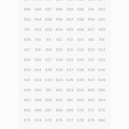
585
586
587
588
589
590
591
592
593
594
595
596
597
598
599
600
601
602
603
604
605
606
607
608
609
610
611
612
613
614
615
616
617
618
619
620
621
622
623
624
625
626
627
628
629
630
631
632
633
634
635
636
637
638
639
640
641
642
643
644
645
646
647
648
649
650
651
652
653
654
655
656
657
658
659
660
661
662
663
664
665
666
667
668
669
670
671
672
673
674
675
676
677
678
679
680