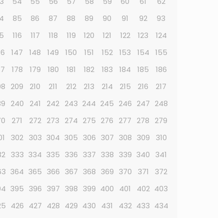
3
54
55
56
57
58
59
60
61
62
4
85
86
87
88
89
90
91
92
93
15
116
117
118
119
120
121
122
123
124
46
147
148
149
150
151
152
153
154
155
77
178
179
180
181
182
183
184
185
186
08
209
210
211
212
213
214
215
216
217
39
240
241
242
243
244
245
246
247
248
70
271
272
273
274
275
276
277
278
279
01
302
303
304
305
306
307
308
309
310
32
333
334
335
336
337
338
339
340
341
63
364
365
366
367
368
369
370
371
372
94
395
396
397
398
399
400
401
402
403
25
426
427
428
429
430
431
432
433
434