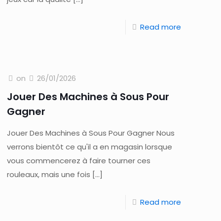
Read more
on
26/01/2026
Jouer Des Machines à Sous Pour
Gagner
Jouer Des Machines à Sous Pour Gagner Nous
verrons bientôt ce qu'il a en magasin lorsque
vous commencerez à faire tourner ces
rouleaux, mais une fois
[…]
Read more