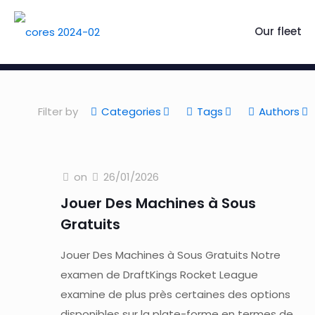
Our fleet
Filter by
Categories
Tags
Authors
on
26/01/2026
Jouer Des Machines à Sous
Gratuits
Jouer Des Machines à Sous Gratuits Notre
examen de DraftKings Rocket League
examine de plus près certaines des options
disponibles sur la plate-forme en termes de