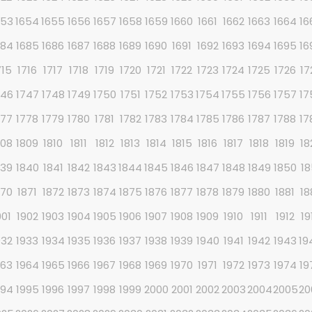
653
1654
1655
1656
1657
1658
1659
1660
1661
1662
1663
1664
16
684
1685
1686
1687
1688
1689
1690
1691
1692
1693
1694
1695
16
715
1716
1717
1718
1719
1720
1721
1722
1723
1724
1725
1726
17
746
1747
1748
1749
1750
1751
1752
1753
1754
1755
1756
1757
17
777
1778
1779
1780
1781
1782
1783
1784
1785
1786
1787
1788
17
808
1809
1810
1811
1812
1813
1814
1815
1816
1817
1818
1819
18
839
1840
1841
1842
1843
1844
1845
1846
1847
1848
1849
1850
18
870
1871
1872
1873
1874
1875
1876
1877
1878
1879
1880
1881
18
901
1902
1903
1904
1905
1906
1907
1908
1909
1910
1911
1912
19
932
1933
1934
1935
1936
1937
1938
1939
1940
1941
1942
1943
19
963
1964
1965
1966
1967
1968
1969
1970
1971
1972
1973
1974
19
994
1995
1996
1997
1998
1999
2000
2001
2002
2003
2004
2005
20