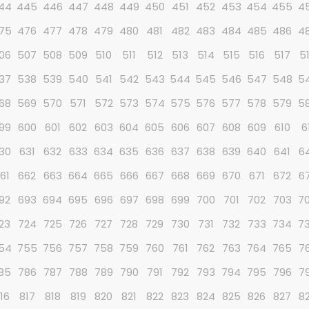
44
445
446
447
448
449
450
451
452
453
454
455
4
75
476
477
478
479
480
481
482
483
484
485
486
4
06
507
508
509
510
511
512
513
514
515
516
517
5
37
538
539
540
541
542
543
544
545
546
547
548
5
68
569
570
571
572
573
574
575
576
577
578
579
5
99
600
601
602
603
604
605
606
607
608
609
610
6
30
631
632
633
634
635
636
637
638
639
640
641
6
61
662
663
664
665
666
667
668
669
670
671
672
6
92
693
694
695
696
697
698
699
700
701
702
703
7
23
724
725
726
727
728
729
730
731
732
733
734
7
54
755
756
757
758
759
760
761
762
763
764
765
7
85
786
787
788
789
790
791
792
793
794
795
796
7
16
817
818
819
820
821
822
823
824
825
826
827
8