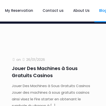
My Reservation
Contact us
About Us
Blo
on
26/01/2026
Jouer Des Machines à Sous
Gratuits Casinos
Jouer Des Machines à Sous Gratuits Casinos
Jouer des machines à sous gratuits casinos
ainsi visez le Fire starter en obtenant le
symbole du dragon à
[…]