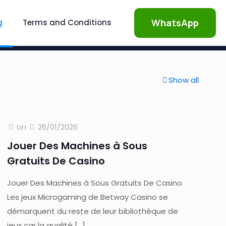
WhatsApp
g
Terms and Conditions
Show all
on
26/01/2026
Jouer Des Machines à Sous
Gratuits De Casino
Jouer Des Machines à Sous Gratuits De Casino
Les jeux Microgaming de Betway Casino se
démarquent du reste de leur bibliothèque de
jeux car la qualité
[…]