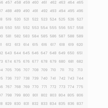
56
457
458
459
460
461
462
463
464
465
87
488
489
490
491
492
493
494
495
496
18
519
520
521
522
523
524
525
526
527
49
550
551
552
553
554
555
556
557
558
80
581
582
583
584
585
586
587
588
589
11
612
613
614
615
616
617
618
619
620
42
643
644
645
646
647
648
649
650
651
73
674
675
676
677
678
679
680
681
682
04
705
706
707
708
709
710
711
712
713
35
736
737
738
739
740
741
742
743
744
66
767
768
769
770
771
772
773
774
775
97
798
799
800
801
802
803
804
805
806
28
829
830
831
832
833
834
835
836
837