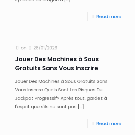
Read more
on
26/01/2026
Jouer Des Machines à Sous
Gratuits Sans Vous Inscrire
Jouer Des Machines à Sous Gratuits Sans
Vous Inscrire Quels Sont Les Risques Du
Jackpot Progressif? Après tout, gardez à
l'esprit que s'ils ne sont pas
[…]
Read more