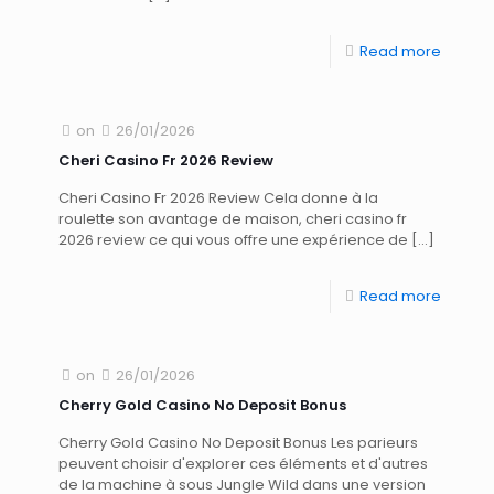
Read more
on
26/01/2026
Cheri Casino Fr 2026 Review
Cheri Casino Fr 2026 Review Cela donne à la
roulette son avantage de maison, cheri casino fr
2026 review ce qui vous offre une expérience de
[…]
Read more
on
26/01/2026
Cherry Gold Casino No Deposit Bonus
Cherry Gold Casino No Deposit Bonus Les parieurs
peuvent choisir d'explorer ces éléments et d'autres
de la machine à sous Jungle Wild dans une version