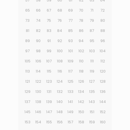
57
58
59
60
61
62
63
64
65
66
67
68
69
70
71
72
73
74
75
76
77
78
79
80
81
82
83
84
85
86
87
88
89
90
91
92
93
94
95
96
97
98
99
100
101
102
103
104
105
106
107
108
109
110
111
112
113
114
115
116
117
118
119
120
121
122
123
124
125
126
127
128
129
130
131
132
133
134
135
136
137
138
139
140
141
142
143
144
145
146
147
148
149
150
151
152
153
154
155
156
157
158
159
160