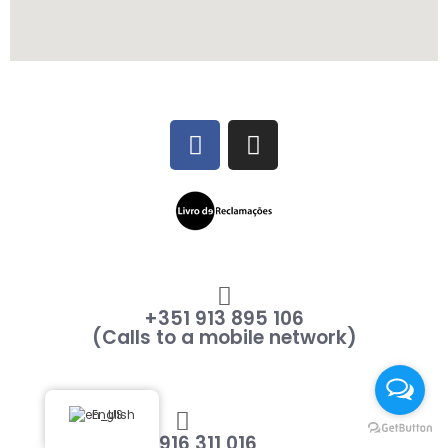
+351 913 895 106
(Calls to a mobile network)
English
+351 916 311 016