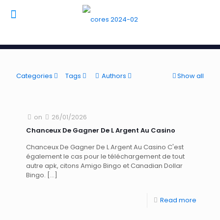
Categories
Tags
Authors
Show all
on
26/01/2026
Chanceux De Gagner De L Argent Au Casino
Chanceux De Gagner De L Argent Au Casino C'est
également le cas pour le téléchargement de tout
autre apk, citons Amigo Bingo et Canadian Dollar
Bingo.
[…]
Read more