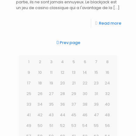
partie, ils ne sont jamais ennuyeux. Le blackjack est
un jeu de casino classique qui a l'avantage de la
[…]
Read more
Prev page
1
2
3
4
5
6
7
8
9
10
11
12
13
14
15
16
17
18
19
20
21
22
23
24
25
26
27
28
29
30
31
32
33
34
35
36
37
38
39
40
41
42
43
44
45
46
47
48
49
50
51
52
53
54
55
56