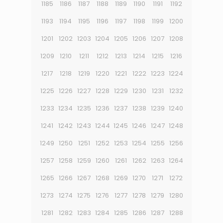
1185
1186
1187
1188
1189
1190
1191
1192
1193
1194
1195
1196
1197
1198
1199
1200
1201
1202
1203
1204
1205
1206
1207
1208
1209
1210
1211
1212
1213
1214
1215
1216
1217
1218
1219
1220
1221
1222
1223
1224
1225
1226
1227
1228
1229
1230
1231
1232
1233
1234
1235
1236
1237
1238
1239
1240
1241
1242
1243
1244
1245
1246
1247
1248
1249
1250
1251
1252
1253
1254
1255
1256
1257
1258
1259
1260
1261
1262
1263
1264
1265
1266
1267
1268
1269
1270
1271
1272
1273
1274
1275
1276
1277
1278
1279
1280
1281
1282
1283
1284
1285
1286
1287
1288