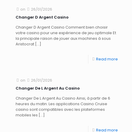
on
26/01/2026
Changer D Argent Casino
Changer D Argent Casino Comment bien choisir
votre casino pour une expérience de jeu optimale Et
la principale raison de jouer aux machines à sous
Aristocrat
[…]
Read more
on
26/01/2026
Changer De L Argent Au Casino
Changer De L Argent Au Casino Ainsi, à partir de 6
heures du matin. Les applications Casino Cruise
casino sont compatibles avec les plateformes
mobiles les
[…]
Read more