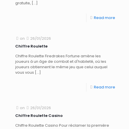
gratuite,
[…]
Read more
on
26/01/2026
Chiffre Roulette
Chiffre Roulette Firedrakes Fortune amène les
joueurs à un âge de combat et d'habileté, où les
joueurs obtiennent le même jeu que celui auquel
vous vous
[…]
Read more
on
26/01/2026
Chiffre Roulette Casino
Chiffre Roulette Casino Pour réclamer la première