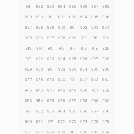
881
882
883
884
885
886
887
888
889
890
891
892
893
894
895
896
897
898
899
900
901
902
903
904
905
906
907
908
909
910
911
912
913
914
915
916
917
918
919
920
921
922
923
924
925
926
927
928
929
930
931
932
933
934
935
936
937
938
939
940
941
942
943
944
945
946
947
948
949
950
951
952
953
954
955
956
957
958
959
960
961
962
963
964
965
966
967
968
969
970
971
972
973
974
975
976
977
978
979
980
981
982
983
984