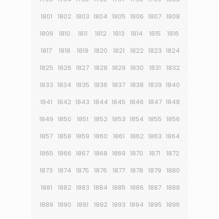
1801
1802
1803
1804
1805
1806
1807
1808
1809
1810
1811
1812
1813
1814
1815
1816
1817
1818
1819
1820
1821
1822
1823
1824
1825
1826
1827
1828
1829
1830
1831
1832
1833
1834
1835
1836
1837
1838
1839
1840
1841
1842
1843
1844
1845
1846
1847
1848
1849
1850
1851
1852
1853
1854
1855
1856
1857
1858
1859
1860
1861
1862
1863
1864
1865
1866
1867
1868
1869
1870
1871
1872
1873
1874
1875
1876
1877
1878
1879
1880
1881
1882
1883
1884
1885
1886
1887
1888
1889
1890
1891
1892
1893
1894
1895
1896