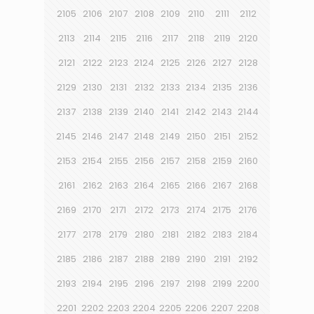
2105
2106
2107
2108
2109
2110
2111
2112
2113
2114
2115
2116
2117
2118
2119
2120
2121
2122
2123
2124
2125
2126
2127
2128
2129
2130
2131
2132
2133
2134
2135
2136
2137
2138
2139
2140
2141
2142
2143
2144
2145
2146
2147
2148
2149
2150
2151
2152
2153
2154
2155
2156
2157
2158
2159
2160
2161
2162
2163
2164
2165
2166
2167
2168
2169
2170
2171
2172
2173
2174
2175
2176
2177
2178
2179
2180
2181
2182
2183
2184
2185
2186
2187
2188
2189
2190
2191
2192
2193
2194
2195
2196
2197
2198
2199
2200
2201
2202
2203
2204
2205
2206
2207
2208