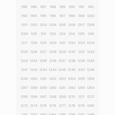
1185
1186
1187
1188
1189
1190
1191
1192
1193
1194
1195
1196
1197
1198
1199
1200
1201
1202
1203
1204
1205
1206
1207
1208
1209
1210
1211
1212
1213
1214
1215
1216
1217
1218
1219
1220
1221
1222
1223
1224
1225
1226
1227
1228
1229
1230
1231
1232
1233
1234
1235
1236
1237
1238
1239
1240
1241
1242
1243
1244
1245
1246
1247
1248
1249
1250
1251
1252
1253
1254
1255
1256
1257
1258
1259
1260
1261
1262
1263
1264
1265
1266
1267
1268
1269
1270
1271
1272
1273
1274
1275
1276
1277
1278
1279
1280
1281
1282
1283
1284
1285
1286
1287
1288