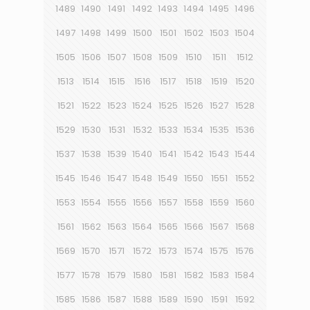
1489
1490
1491
1492
1493
1494
1495
1496
1497
1498
1499
1500
1501
1502
1503
1504
1505
1506
1507
1508
1509
1510
1511
1512
1513
1514
1515
1516
1517
1518
1519
1520
1521
1522
1523
1524
1525
1526
1527
1528
1529
1530
1531
1532
1533
1534
1535
1536
1537
1538
1539
1540
1541
1542
1543
1544
1545
1546
1547
1548
1549
1550
1551
1552
1553
1554
1555
1556
1557
1558
1559
1560
1561
1562
1563
1564
1565
1566
1567
1568
1569
1570
1571
1572
1573
1574
1575
1576
1577
1578
1579
1580
1581
1582
1583
1584
1585
1586
1587
1588
1589
1590
1591
1592