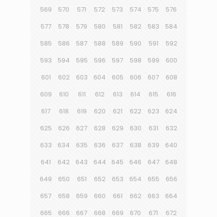
569
570
571
572
573
574
575
576
577
578
579
580
581
582
583
584
585
586
587
588
589
590
591
592
593
594
595
596
597
598
599
600
601
602
603
604
605
606
607
608
609
610
611
612
613
614
615
616
617
618
619
620
621
622
623
624
625
626
627
628
629
630
631
632
633
634
635
636
637
638
639
640
641
642
643
644
645
646
647
648
649
650
651
652
653
654
655
656
657
658
659
660
661
662
663
664
665
666
667
668
669
670
671
672