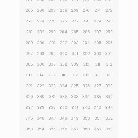
265
266
267
268
269
270
271
272
273
274
275
276
277
278
279
280
281
282
283
284
285
286
287
288
289
290
291
292
293
294
295
296
297
298
299
300
301
302
303
304
305
306
307
308
309
310
311
312
313
314
315
316
317
318
319
320
321
322
323
324
325
326
327
328
329
330
331
332
333
334
335
336
337
338
339
340
341
342
343
344
345
346
347
348
349
350
351
352
353
354
355
356
357
358
359
360