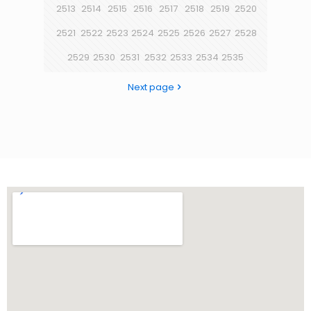
2513
2514
2515
2516
2517
2518
2519
2520
2521
2522
2523
2524
2525
2526
2527
2528
2529
2530
2531
2532
2533
2534
2535
Next page