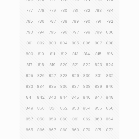
777
778
779
780
781
782
783
784
785
786
787
788
789
790
791
792
793
794
795
796
797
798
799
800
801
802
803
804
805
806
807
808
809
810
811
812
813
814
815
816
817
818
819
820
821
822
823
824
825
826
827
828
829
830
831
832
833
834
835
836
837
838
839
840
841
842
843
844
845
846
847
848
849
850
851
852
853
854
855
856
857
858
859
860
861
862
863
864
865
866
867
868
869
870
871
872