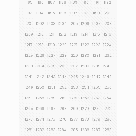
1185
1186
1187
1188
1189
1190
1191
1192
1193
1194
1195
1196
1197
1198
1199
1200
1201
1202
1203
1204
1205
1206
1207
1208
1209
1210
1211
1212
1213
1214
1215
1216
1217
1218
1219
1220
1221
1222
1223
1224
1225
1226
1227
1228
1229
1230
1231
1232
1233
1234
1235
1236
1237
1238
1239
1240
1241
1242
1243
1244
1245
1246
1247
1248
1249
1250
1251
1252
1253
1254
1255
1256
1257
1258
1259
1260
1261
1262
1263
1264
1265
1266
1267
1268
1269
1270
1271
1272
1273
1274
1275
1276
1277
1278
1279
1280
1281
1282
1283
1284
1285
1286
1287
1288