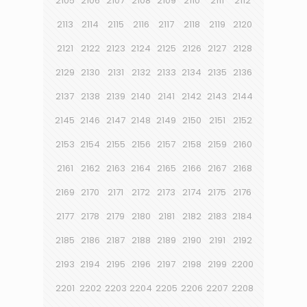
2105
2106
2107
2108
2109
2110
2111
2112
2113
2114
2115
2116
2117
2118
2119
2120
2121
2122
2123
2124
2125
2126
2127
2128
2129
2130
2131
2132
2133
2134
2135
2136
2137
2138
2139
2140
2141
2142
2143
2144
2145
2146
2147
2148
2149
2150
2151
2152
2153
2154
2155
2156
2157
2158
2159
2160
2161
2162
2163
2164
2165
2166
2167
2168
2169
2170
2171
2172
2173
2174
2175
2176
2177
2178
2179
2180
2181
2182
2183
2184
2185
2186
2187
2188
2189
2190
2191
2192
2193
2194
2195
2196
2197
2198
2199
2200
2201
2202
2203
2204
2205
2206
2207
2208