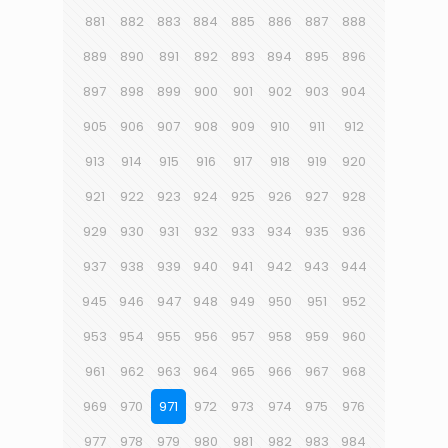
881
882
883
884
885
886
887
888
889
890
891
892
893
894
895
896
897
898
899
900
901
902
903
904
905
906
907
908
909
910
911
912
913
914
915
916
917
918
919
920
921
922
923
924
925
926
927
928
929
930
931
932
933
934
935
936
937
938
939
940
941
942
943
944
945
946
947
948
949
950
951
952
953
954
955
956
957
958
959
960
961
962
963
964
965
966
967
968
969
970
971
972
973
974
975
976
977
978
979
980
981
982
983
984