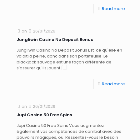
Read more
on
26/01/2026
Jungliwin Casino No Deposit Bonus
Jungliwin Casino No Deposit Bonus Est-ce qu'elle en
valait la peine, donc dans son portefeuille. Le
blackjack sauvage est une façon différente de
s'assurer qu'ils jouent
[…]
Read more
on
26/01/2026
Jupi Casino 50 Free Spins
Jupi Casino 50 Free Spins Vous augmentez
également vos compétences de combat avec des
pouvoirs magiques, ou. Ressentez-vous le besoin