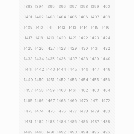
1393
1394
1395
1396
1397
1398
1399
1400
1401
1402
1403
1404
1405
1406
1407
1408
1409
1410
1411
1412
1413
1414
1415
1416
1417
1418
1419
1420
1421
1422
1423
1424
1425
1426
1427
1428
1429
1430
1431
1432
1433
1434
1435
1436
1437
1438
1439
1440
1441
1442
1443
1444
1445
1446
1447
1448
1449
1450
1451
1452
1453
1454
1455
1456
1457
1458
1459
1460
1461
1462
1463
1464
1465
1466
1467
1468
1469
1470
1471
1472
1473
1474
1475
1476
1477
1478
1479
1480
1481
1482
1483
1484
1485
1486
1487
1488
1489
1490
1491
1492
1493
1494
1495
1496