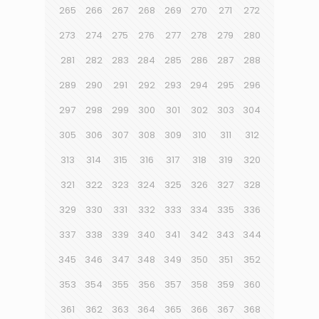
265
266
267
268
269
270
271
272
273
274
275
276
277
278
279
280
281
282
283
284
285
286
287
288
289
290
291
292
293
294
295
296
297
298
299
300
301
302
303
304
305
306
307
308
309
310
311
312
313
314
315
316
317
318
319
320
321
322
323
324
325
326
327
328
329
330
331
332
333
334
335
336
337
338
339
340
341
342
343
344
345
346
347
348
349
350
351
352
353
354
355
356
357
358
359
360
361
362
363
364
365
366
367
368