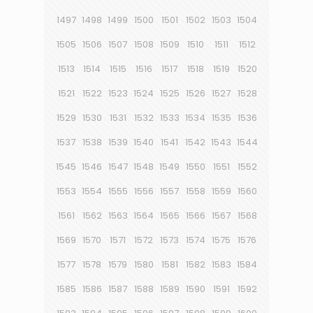
1497
1498
1499
1500
1501
1502
1503
1504
1505
1506
1507
1508
1509
1510
1511
1512
1513
1514
1515
1516
1517
1518
1519
1520
1521
1522
1523
1524
1525
1526
1527
1528
1529
1530
1531
1532
1533
1534
1535
1536
1537
1538
1539
1540
1541
1542
1543
1544
1545
1546
1547
1548
1549
1550
1551
1552
1553
1554
1555
1556
1557
1558
1559
1560
1561
1562
1563
1564
1565
1566
1567
1568
1569
1570
1571
1572
1573
1574
1575
1576
1577
1578
1579
1580
1581
1582
1583
1584
1585
1586
1587
1588
1589
1590
1591
1592