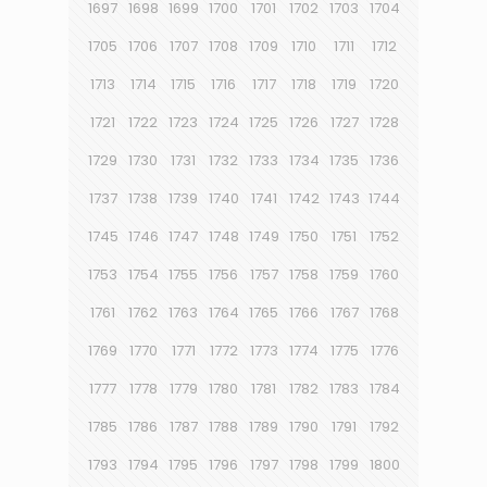
1697
1698
1699
1700
1701
1702
1703
1704
1705
1706
1707
1708
1709
1710
1711
1712
1713
1714
1715
1716
1717
1718
1719
1720
1721
1722
1723
1724
1725
1726
1727
1728
1729
1730
1731
1732
1733
1734
1735
1736
1737
1738
1739
1740
1741
1742
1743
1744
1745
1746
1747
1748
1749
1750
1751
1752
1753
1754
1755
1756
1757
1758
1759
1760
1761
1762
1763
1764
1765
1766
1767
1768
1769
1770
1771
1772
1773
1774
1775
1776
1777
1778
1779
1780
1781
1782
1783
1784
1785
1786
1787
1788
1789
1790
1791
1792
1793
1794
1795
1796
1797
1798
1799
1800