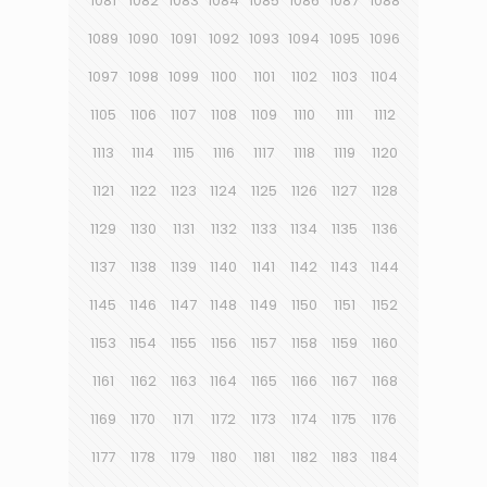
1081
1082
1083
1084
1085
1086
1087
1088
1089
1090
1091
1092
1093
1094
1095
1096
1097
1098
1099
1100
1101
1102
1103
1104
1105
1106
1107
1108
1109
1110
1111
1112
1113
1114
1115
1116
1117
1118
1119
1120
1121
1122
1123
1124
1125
1126
1127
1128
1129
1130
1131
1132
1133
1134
1135
1136
1137
1138
1139
1140
1141
1142
1143
1144
1145
1146
1147
1148
1149
1150
1151
1152
1153
1154
1155
1156
1157
1158
1159
1160
1161
1162
1163
1164
1165
1166
1167
1168
1169
1170
1171
1172
1173
1174
1175
1176
1177
1178
1179
1180
1181
1182
1183
1184