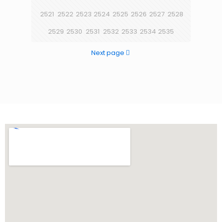
2521
2522
2523
2524
2525
2526
2527
2528
2529
2530
2531
2532
2533
2534
2535
Next page