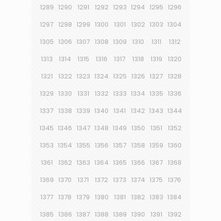
1289
1290
1291
1292
1293
1294
1295
1296
1297
1298
1299
1300
1301
1302
1303
1304
1305
1306
1307
1308
1309
1310
1311
1312
1313
1314
1315
1316
1317
1318
1319
1320
1321
1322
1323
1324
1325
1326
1327
1328
1329
1330
1331
1332
1333
1334
1335
1336
1337
1338
1339
1340
1341
1342
1343
1344
1345
1346
1347
1348
1349
1350
1351
1352
1353
1354
1355
1356
1357
1358
1359
1360
1361
1362
1363
1364
1365
1366
1367
1368
1369
1370
1371
1372
1373
1374
1375
1376
1377
1378
1379
1380
1381
1382
1383
1384
1385
1386
1387
1388
1389
1390
1391
1392