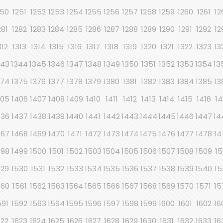
250
1251
1252
1253
1254
1255
1256
1257
1258
1259
1260
1261
12
281
1282
1283
1284
1285
1286
1287
1288
1289
1290
1291
1292
12
312
1313
1314
1315
1316
1317
1318
1319
1320
1321
1322
1323
13
343
1344
1345
1346
1347
1348
1349
1350
1351
1352
1353
1354
13
374
1375
1376
1377
1378
1379
1380
1381
1382
1383
1384
1385
13
405
1406
1407
1408
1409
1410
1411
1412
1413
1414
1415
1416
14
436
1437
1438
1439
1440
1441
1442
1443
1444
1445
1446
1447
14
467
1468
1469
1470
1471
1472
1473
1474
1475
1476
1477
1478
14
498
1499
1500
1501
1502
1503
1504
1505
1506
1507
1508
1509
15
529
1530
1531
1532
1533
1534
1535
1536
1537
1538
1539
1540
15
560
1561
1562
1563
1564
1565
1566
1567
1568
1569
1570
1571
15
591
1592
1593
1594
1595
1596
1597
1598
1599
1600
1601
1602
16
622
1623
1624
1625
1626
1627
1628
1629
1630
1631
1632
1633
16