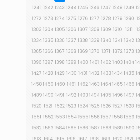
1241
1242
1243
1244
1245
1246
1247
1248
1249
1
1272
1273
1274
1275
1276
1277
1278
1279
1280
1
1303
1304
1305
1306
1307
1308
1309
1310
1311
1
1334
1335
1336
1337
1338
1339
1340
1341
1342
1
1365
1366
1367
1368
1369
1370
1371
1372
1373
1
1396
1397
1398
1399
1400
1401
1402
1403
1404
1
1427
1428
1429
1430
1431
1432
1433
1434
1435
1
1458
1459
1460
1461
1462
1463
1464
1465
1466
1
1489
1490
1491
1492
1493
1494
1495
1496
1497
1
1520
1521
1522
1523
1524
1525
1526
1527
1528
1
1551
1552
1553
1554
1555
1556
1557
1558
1559
1
1582
1583
1584
1585
1586
1587
1588
1589
1590
1
1613
1614
1615
1616
1617
1618
1619
1620
1621
1