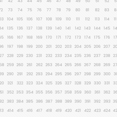
41
42
43
44
45
46
47
48
49
50
51
52
5
72
73
74
75
76
77
78
79
80
81
82
83
8
03
104
105
106
107
108
109
110
111
112
113
114
1
34
135
136
137
138
139
140
141
142
143
144
145
1
65
166
167
168
169
170
171
172
173
174
175
176
1
96
197
198
199
200
201
202
203
204
205
206
207
2
27
228
229
230
231
232
233
234
235
236
237
238
2
58
259
260
261
262
263
264
265
266
267
268
269
2
89
290
291
292
293
294
295
296
297
298
299
300
3
20
321
322
323
324
325
326
327
328
329
330
331
3
51
352
353
354
355
356
357
358
359
360
361
362
3
82
383
384
385
386
387
388
389
390
391
392
393
3
13
414
415
416
417
418
419
420
421
422
423
424
4