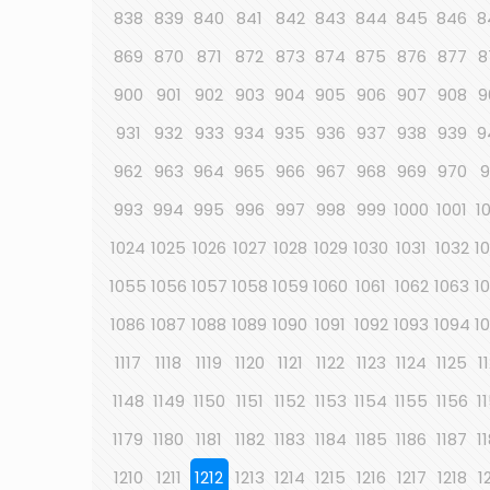
838
839
840
841
842
843
844
845
846
8
869
870
871
872
873
874
875
876
877
8
900
901
902
903
904
905
906
907
908
9
931
932
933
934
935
936
937
938
939
9
962
963
964
965
966
967
968
969
970
9
993
994
995
996
997
998
999
1000
1001
1
1024
1025
1026
1027
1028
1029
1030
1031
1032
1
1055
1056
1057
1058
1059
1060
1061
1062
1063
1
1086
1087
1088
1089
1090
1091
1092
1093
1094
1
1117
1118
1119
1120
1121
1122
1123
1124
1125
1
1148
1149
1150
1151
1152
1153
1154
1155
1156
1
1179
1180
1181
1182
1183
1184
1185
1186
1187
1
1210
1211
1212
1213
1214
1215
1216
1217
1218
1