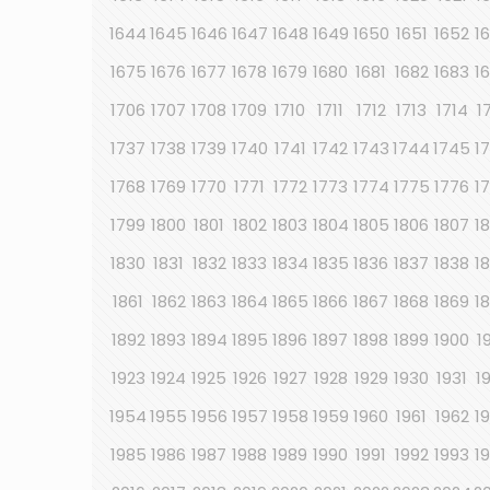
1644
1645
1646
1647
1648
1649
1650
1651
1652
1
1675
1676
1677
1678
1679
1680
1681
1682
1683
1
1706
1707
1708
1709
1710
1711
1712
1713
1714
1
1737
1738
1739
1740
1741
1742
1743
1744
1745
1
1768
1769
1770
1771
1772
1773
1774
1775
1776
1
1799
1800
1801
1802
1803
1804
1805
1806
1807
1
1830
1831
1832
1833
1834
1835
1836
1837
1838
1
1861
1862
1863
1864
1865
1866
1867
1868
1869
1
1892
1893
1894
1895
1896
1897
1898
1899
1900
1
1923
1924
1925
1926
1927
1928
1929
1930
1931
1
1954
1955
1956
1957
1958
1959
1960
1961
1962
1
1985
1986
1987
1988
1989
1990
1991
1992
1993
1