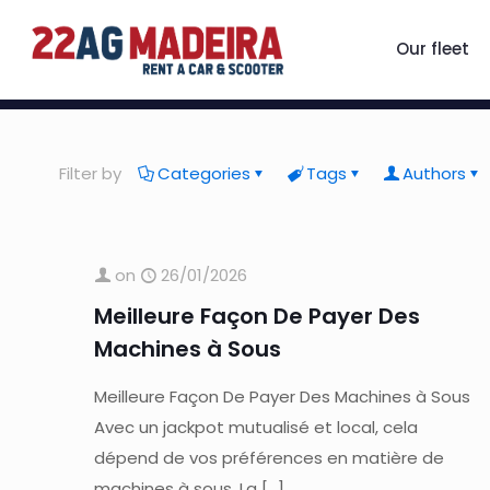
Our fleet
Filter by
Categories
Tags
Authors
on
26/01/2026
Meilleure Façon De Payer Des
Machines à Sous
Meilleure Façon De Payer Des Machines à Sous
Avec un jackpot mutualisé et local, cela
dépend de vos préférences en matière de
machines à sous. La
[…]