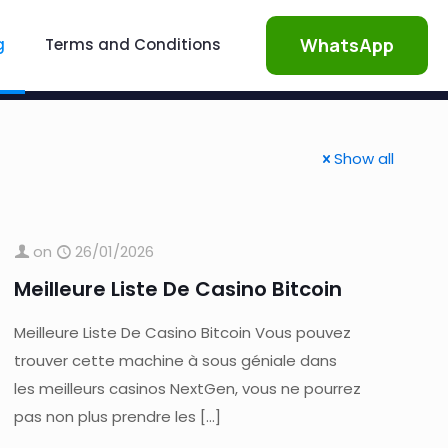
WhatsApp
g
Terms and Conditions
Show all
on
26/01/2026
Meilleure Liste De Casino Bitcoin
Meilleure Liste De Casino Bitcoin Vous pouvez
trouver cette machine à sous géniale dans
les meilleurs casinos NextGen, vous ne pourrez
pas non plus prendre les
[…]