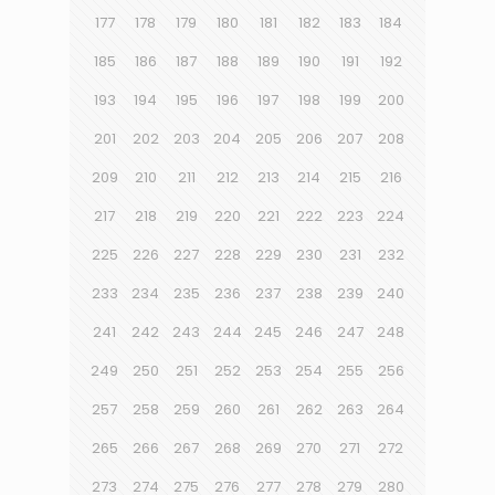
177
178
179
180
181
182
183
184
185
186
187
188
189
190
191
192
193
194
195
196
197
198
199
200
201
202
203
204
205
206
207
208
209
210
211
212
213
214
215
216
217
218
219
220
221
222
223
224
225
226
227
228
229
230
231
232
233
234
235
236
237
238
239
240
241
242
243
244
245
246
247
248
249
250
251
252
253
254
255
256
257
258
259
260
261
262
263
264
265
266
267
268
269
270
271
272
273
274
275
276
277
278
279
280