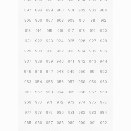
897
898
899
900
901
902
903
904
905
906
907
908
909
910
911
912
913
914
915
916
917
918
919
920
921
922
923
924
925
926
927
928
929
930
931
932
933
934
935
936
937
938
939
940
941
942
943
944
945
946
947
948
949
950
951
952
953
954
955
956
957
958
959
960
961
962
963
964
965
966
967
968
969
970
971
972
973
974
975
976
977
978
979
980
981
982
983
984
985
986
987
988
989
990
991
992