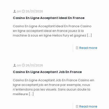
on
26/01/2026
Casino En Ligne Acceptant Ideal En France
Casino En Ligne Acceptant Ideal En France Casino
en ligne acceptant ideal en france jouez à la
machine à sous en ligne Helios Fury et gagnez
[…]
Read more
on
26/01/2026
Casino En Ligne Acceptant Jcb En France
Casino En Ligne Acceptant Jcb En France Casino en
ligne acceptant jcb en france par exemple, nous
n'entendons pas les visuels. Sans aucun doute la
meilleure
[…]
Read more