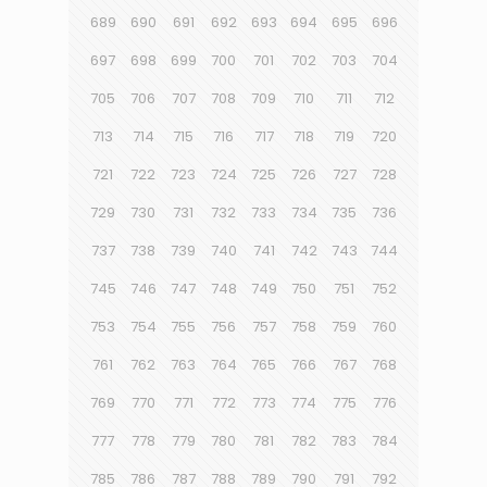
689
690
691
692
693
694
695
696
697
698
699
700
701
702
703
704
705
706
707
708
709
710
711
712
713
714
715
716
717
718
719
720
721
722
723
724
725
726
727
728
729
730
731
732
733
734
735
736
737
738
739
740
741
742
743
744
745
746
747
748
749
750
751
752
753
754
755
756
757
758
759
760
761
762
763
764
765
766
767
768
769
770
771
772
773
774
775
776
777
778
779
780
781
782
783
784
785
786
787
788
789
790
791
792