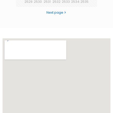
2529
2530
2531
2532
2533
2534
2535
Next page