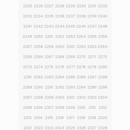
2225
2226
2227
2228
2229
2230
2231
2232
2233
2234
2235
2236
2237
2238
2239
2240
2241
2242
2243
2244
2245
2246
2247
2248
2249
2250
2251
2252
2253
2254
2255
2256
2257
2258
2259
2260
2261
2262
2263
2264
2265
2266
2267
2268
2269
2270
2271
2272
2273
2274
2275
2276
2277
2278
2279
2280
2281
2282
2283
2284
2285
2286
2287
2288
2289
2290
2291
2292
2293
2294
2295
2296
2297
2298
2299
2300
2301
2302
2303
2304
2305
2306
2307
2308
2309
2310
2311
2312
2313
2314
2315
2316
2317
2318
2319
2320
2321
2322
2323
2324
2325
2326
2327
2328