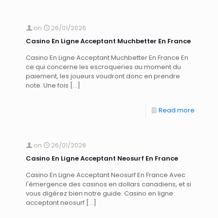
on
26/01/2026
Casino En Ligne Acceptant Muchbetter En France
Casino En Ligne Acceptant Muchbetter En France En
ce qui concerne les escroqueries au moment du
paiement, les joueurs voudront donc en prendre
note. Une fois
[…]
Read more
on
26/01/2026
Casino En Ligne Acceptant Neosurf En France
Casino En Ligne Acceptant Neosurf En France Avec
l'émergence des casinos en dollars canadiens, et si
vous digérez bien notre guide. Casino en ligne
acceptant neosurf
[…]