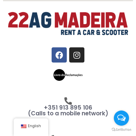
+351 913 895 106
(Calls to a mobile network)
English